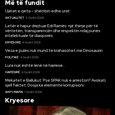
Më të fundit
Ujërat e qeta – shëmbin edhe urat
AKTUALITET
5 Gusht 2026
Letër e hapur drejtuar Edi Ramës: një thirrje për të
vërtetën, transparencën dhe respektin ndaj punës
intelektuale të diasporës
KRYESORE
4 Gusht 2026
Veza e pulës nuk mund të krahasohet me Dinosaurin
POLITIKË
4 Gusht 2026
Lura nuk është lënë në harresë…
HAPËSIRË
4 Gusht 2026
Mëkatet e Ballukut: Pse SPAK nuk e arreston? Avokati
sjell faktet: Dosja ka elemente korrupsioni
ANTI-MAFIA
1 Gusht 2026
Kryesore