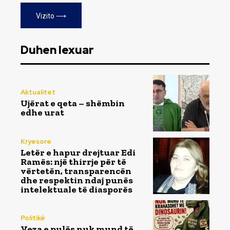
Vizito ⟶
Duhen lexuar
Aktualitet
Ujërat e qeta – shëmbin
edhe urat
Kryesore
Letër e hapur drejtuar Edi
Ramës: një thirrje për të
vërtetën, transparencën
dhe respektin ndaj punës
intelektuale të diasporës
Politikë
Veza e pulës nuk mund të