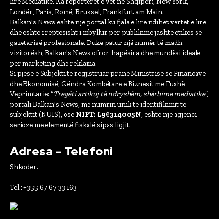
lirë Mediatike. Ka reporterët e vet në Shqipëri, New York,
Londër, Paris, Romë, Bruksel, Frankfurt am Main.
Balkan's News është një portal ku fjala e lirë ndihet vërtet e lirë
dhe është rreptësisht i mbyllur për publikime jashtë etikës së
gazetarisë profesionale. Duke patur një numër të madh
vizitorësh, Balkan's News ofron hapësira dhe mundësi ideale
për marketing dhe reklama.
Si pjesë e Subjekti të regjistruar pranë Ministrisë së Financave
dhe Ekonomisë, Qëndra Kombëtare e Biznesit me Fushë
Veprimtarie: “
Tregëti artikuj të ndryshëm, shërbime mediatike
”,
portali Balkan's News, me numrin unik të identifikimit të
subjektit (NUIS), ose
NIPT: L96314005N
, është një agjenci
serioze me elementë fiskalë sipas ligjit.
Adresa - Telefoni
Shkoder.
Tel.: +355 67 67 33 163