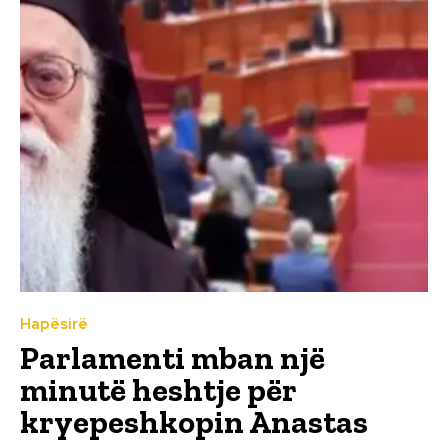
Hapësirë
Parlamenti mban një
minutë heshtje për
kryepeshkopin Anastas