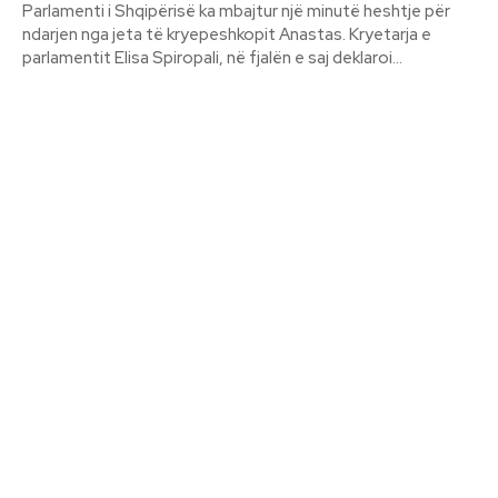
Parlamenti i Shqipërisë ka mbajtur një minutë heshtje për
ndarjen nga jeta të kryepeshkopit Anastas. Kryetarja e
parlamentit Elisa Spiropali, në fjalën e saj deklaroi...