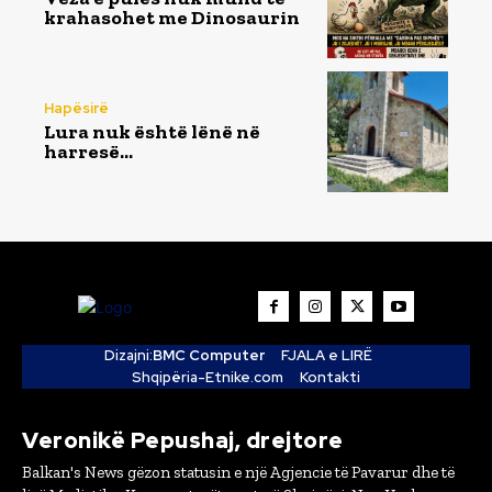
krahasohet me Dinosaurin
Hapësirë
Lura nuk është lënë në
harresë…
Dizajni:
BMC Computer
FJALA e LIRË
Shqipëria-Etnike.com
Kontakti
Veronikë Pepushaj, drejtore
Balkan's News gëzon statusin e një Agjencie të Pavarur dhe të