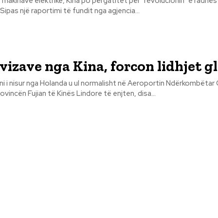
 makinave elektrike, Kina po përgatitet për "revolucionin" e radhës
. Sipas një raportimi të fundit nga agjencia...
 vizave nga Kina, forcon lidhjet g
i i nisur nga Holanda u ul normalisht në Aeroportin Ndërkombëtar
vincën Fujian të Kinës Lindore të enjten, disa...