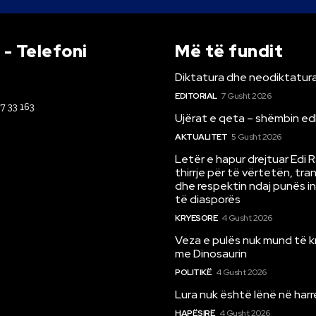
- Telefoni
Më të fundit
Diktatura dhe neodiktatura
EDITORIAL
7 Gusht 2026
67 33 163
Ujërat e qeta – shëmbin ed
AKTUALITET
5 Gusht 2026
Letër e hapur drejtuar Edi 
thirrje për të vërtetën, tr
dhe respektin ndaj punës i
të diasporës
KRYESORE
4 Gusht 2026
Veza e pulës nuk mund të 
me Dinosaurin
POLITIKË
4 Gusht 2026
Lura nuk është lënë në har
HAPËSIRË
4 Gusht 2026