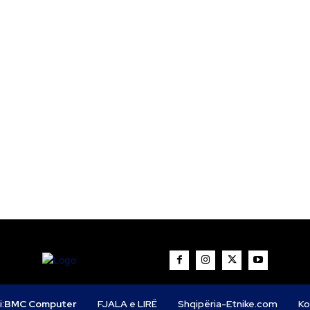
i:
BMC Computer
FJALA e LIRË
Shqipëria-Etnike.com
Ko