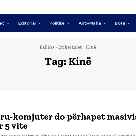
tet
Editorial
Politikë
Anti-Mafia
Bota
Ballina
Etiketimet
Kinë
Tag:
Kinë
tru-komjuter do përhapet masivi
 5 vite