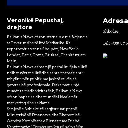
Adresa 
Veronikë Pepushaj,
drejtore
Shkoder.
Balkan's News gëzon statusin e një Agjencie
të Pavarur dhe të lirë Mediatike. Ka
Tel.: +355 67 
reporterët e vet në Shqipëri, New York,
Londër, Paris, Romë, Bruksel, Frankfurt am
Main.
Balkan's News është një portal ku fjala e lirë
ndihet vërtet e lirë dhe është rreptësisht i
mbyllur për publikime jashtë etikës së
gazetarisë profesionale. Duke patur një
numër të madh vizitorësh, Balkan's News
ofron hapësira dhe mundësi ideale për
marketing dhe reklama.
Si pjesë e Subjekti të regjistruar pranë
Ministrisë së Financave dhe Ekonomisë,
Qëndra Kombëtare e Biznesit me Fushë
Veprimtarie: “
Tregëti artikuj të ndryshëm,