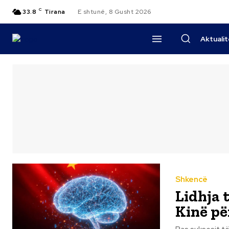
C
33.8
Tirana
E shtunë, 8 Gusht 2026
Aktuali
Shkencë
Lidhja 
Kinë për