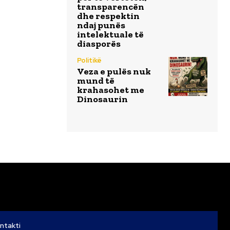
transparencën
dhe respektin
ndaj punës
intelektuale të
diasporës
Politikë
Veza e pulës nuk
mund të
krahasohet me
Dinosaurin
ntakti