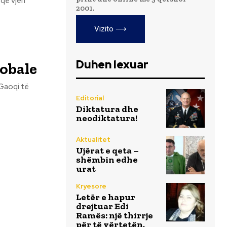
 që vjen
2001.
Vizito ⟶
Duhen lexuar
lobale
 Gaoqi të
Editorial
Diktatura dhe
neodiktatura!
Aktualitet
Ujërat e qeta –
shëmbin edhe
urat
Kryesore
Letër e hapur
drejtuar Edi
Ramës: një thirrje
për të vërtetën,