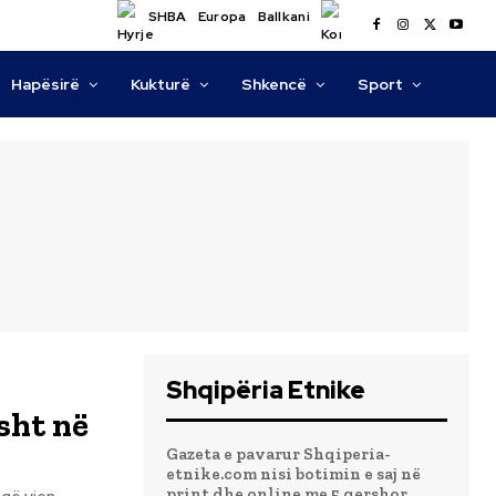
SHBA
Europa
Ballkani
Hapësirë
Kukturë
Shkencë
Sport
Shqipëria Etnike
sht në
Gazeta e pavarur Shqiperia-
etnike.com nisi botimin e saj në
print dhe online me 5 qershor