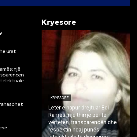
Kryesore
!
he urat
Ramës: një
ansparencën
ntelektuale
KRYESORE
krahasohet
Letër e hapur drejtuar Edi
Ramës: një thirrje për të
vërtetën, transparencën dhe
resë…
respektin ndaj punës
intelektuale të diasporës