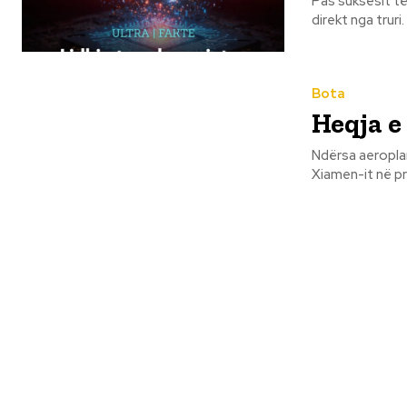
Pas suksesit të
direkt nga truri
Bota
Heqja e
Ndërsa aeroplan
Xiamen-it në pro