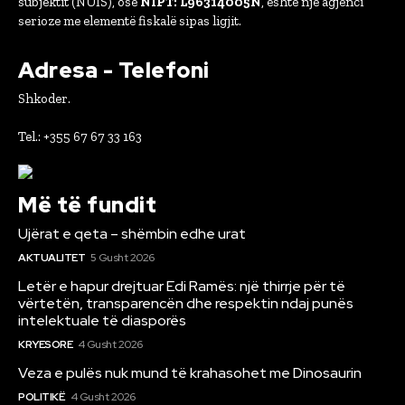
subjektit (NUIS), ose
NIPT: L96314005N
, është një agjenci
serioze me elementë fiskalë sipas ligjit.
Adresa - Telefoni
Shkoder.
Tel.: +355 67 67 33 163
Më të fundit
Ujërat e qeta – shëmbin edhe urat
AKTUALITET
5 Gusht 2026
Letër e hapur drejtuar Edi Ramës: një thirrje për të
vërtetën, transparencën dhe respektin ndaj punës
intelektuale të diasporës
KRYESORE
4 Gusht 2026
Veza e pulës nuk mund të krahasohet me Dinosaurin
POLITIKË
4 Gusht 2026