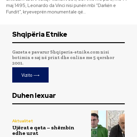
maj 1495, Leonardo da Vinci nisi punën mbi “Darkën e
Fundit”, kryeveprën monumentale që...
Shqipëria Etnike
Gazeta e pavarur Shqiperia-etnike.com nisi
botimin e saj në print dhe online me 5 qershor
2001.
Vizito ⟶
Duhen lexuar
Aktualitet
Ujërat e qeta – shëmbin
edhe urat