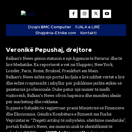
Dizajni:
BMC Computer
FJALA e LIRË
Shqipëria-Etnike.com
Kontakti
Veronikë Pepushaj, drejtore
Balkan's News gëzon statusin e një Agjencie të Pavarur dhe të
lirë Mediatike. Ka reporterët e vet në Shqipëri, New York,
Londër, Paris, Romë, Bruksel, Frankfurt am Main.
Balkan's News është një portal ku fjala e lirë ndihet vërtet e lirë
dhe është rreptësisht i mbyllur për publikime jashtë etikës së
gazetarisë profesionale. Duke patur një numër të madh
vizitorësh, Balkan's News ofron hapësira dhe mundësi ideale
për marketing dhe reklama.
Si pjesë e Subjekti të regjistruar pranë Ministrisë së Financave
dhe Ekonomisë, Qëndra Kombëtare e Biznesit me Fushë
Veprimtarie: “
Tregëti artikuj të ndryshëm, shërbime mediatike
”,
portali Balkan's News, me numrin unik të identifikimit të