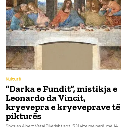
Kulturë
“Darka e Fundit”, mistikja e
Leonardo da Vincit,
kryevepra e kryeveprave të
pikturës
Shkruan Albert Vataj Pikërisht sot, 531 vite më parë, më 14