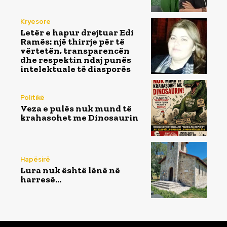
Kryesore
Letër e hapur drejtuar Edi
Ramës: një thirrje për të
vërtetën, transparencën
dhe respektin ndaj punës
intelektuale të diasporës
Politikë
Veza e pulës nuk mund të
krahasohet me Dinosaurin
Hapësirë
Lura nuk është lënë në
harresë…