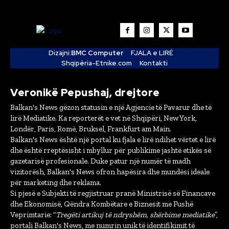
Dizajni:
BMC Computer
FJALA e LIRË
Shqipëria-Etnike.com
Kontakti
Veronikë Pepushaj, drejtore
Balkan's News gëzon statusin e një Agjencie të Pavarur dhe të
lirë Mediatike. Ka reporterët e vet në Shqipëri, New York,
Londër, Paris, Romë, Bruksel, Frankfurt am Main.
Balkan's News është një portal ku fjala e lirë ndihet vërtet e lirë
dhe është rreptësisht i mbyllur për publikime jashtë etikës së
gazetarisë profesionale. Duke patur një numër të madh
vizitorësh, Balkan's News ofron hapësira dhe mundësi ideale
për marketing dhe reklama.
Si pjesë e Subjekti të regjistruar pranë Ministrisë së Financave
dhe Ekonomisë, Qëndra Kombëtare e Biznesit me Fushë
Veprimtarie: “
Tregëti artikuj të ndryshëm, shërbime mediatike
”,
portali Balkan's News, me numrin unik të identifikimit të