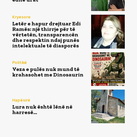
Kryesore
Letër e hapur drejtuar Edi
Ramës: një thirrje për të
vërtetën, transparencën
dhe respektin ndaj punës
intelektuale të diasporës
Politikë
Veza e pulës nuk mund të
krahasohet me Dinosaurin
Hapësirë
Lura nuk është lënë në
harresë…