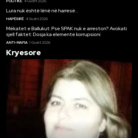
POLITIKË
4 Gusht 2026
Lura nuk është lënë në harresë…
HAPËSIRË
4 Gusht 2026
Mëkatet e Ballukut: Pse SPAK nuk e arreston? Avokati
sjell faktet: Dosja ka elemente korrupsioni
ANTI-MAFIA
1 Gusht 2026
Kryesore