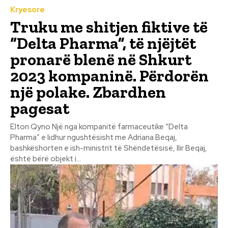
Kryesore
Truku me shitjen fiktive të
“Delta Pharma”, të njëjtët
pronarë blenë në Shkurt
2023 kompaninë. Përdorën
një polake. Zbardhen
pagesat
Elton Qyno Një nga kompanitë farmaceutike “Delta
Pharma” e lidhur ngushtësisht me Adriana Beqaj,
bashkëshorten e ish-ministrit të Shëndetësisë, Ilir Beqaj,
është bërë objekt i...