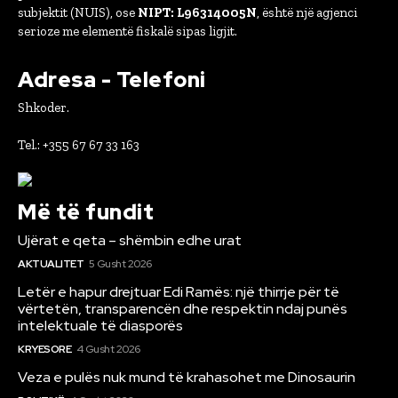
subjektit (NUIS), ose
NIPT: L96314005N
, është një agjenci
serioze me elementë fiskalë sipas ligjit.
Adresa - Telefoni
Shkoder.
Tel.: +355 67 67 33 163
Më të fundit
Ujërat e qeta – shëmbin edhe urat
AKTUALITET
5 Gusht 2026
Letër e hapur drejtuar Edi Ramës: një thirrje për të
vërtetën, transparencën dhe respektin ndaj punës
intelektuale të diasporës
KRYESORE
4 Gusht 2026
Veza e pulës nuk mund të krahasohet me Dinosaurin