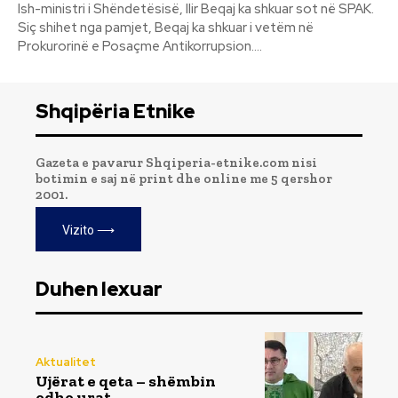
Ish-ministri i Shëndetësisë, Ilir Beqaj ka shkuar sot në SPAK.
Siç shihet nga pamjet, Beqaj ka shkuar i vetëm në
Prokurorinë e Posaçme Antikorrupsion....
Shqipëria Etnike
Gazeta e pavarur Shqiperia-etnike.com nisi
botimin e saj në print dhe online me 5 qershor
2001.
Vizito ⟶
Duhen lexuar
Aktualitet
Ujërat e qeta – shëmbin
edhe urat