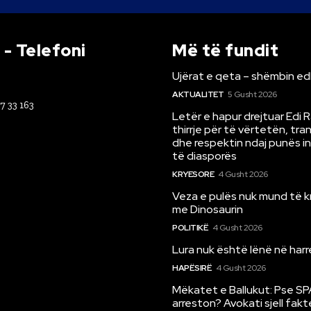
- Telefoni
Më të fundit
Ujërat e qeta – shëmbin ed
AKTUALITET
5 Gusht 2026
67 33 163
Letër e hapur drejtuar Edi 
thirrje për të vërtetën, tr
dhe respektin ndaj punës i
të diasporës
KRYESORE
4 Gusht 2026
Veza e pulës nuk mund të 
me Dinosaurin
POLITIKË
4 Gusht 2026
Lura nuk është lënë në har
HAPËSIRË
4 Gusht 2026
Mëkatet e Ballukut: Pse SP
arreston? Avokati sjell fakt