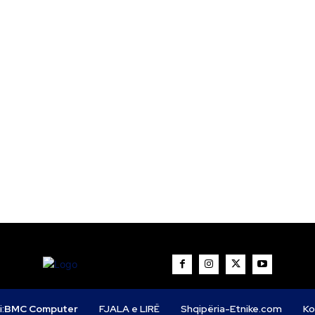
i:
BMC Computer
FJALA e LIRË
Shqipëria-Etnike.com
Ko