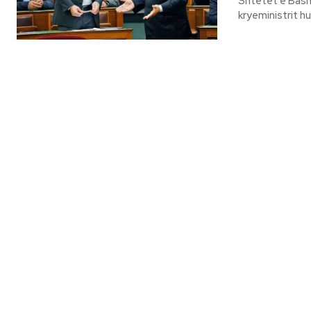
Shtetet e Bash
kryeministrit h