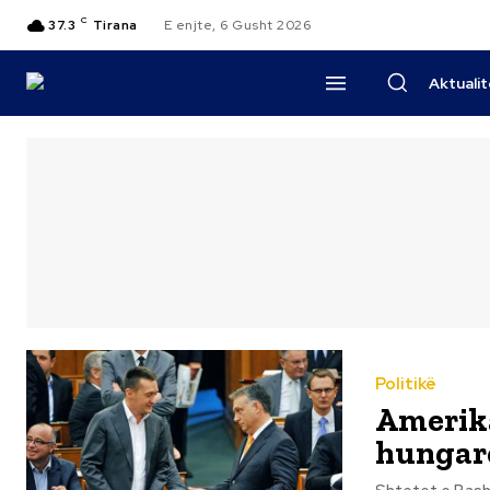
C
37.3
Tirana
E enjte, 6 Gusht 2026
Aktuali
Politikë
Amerika 
hungare