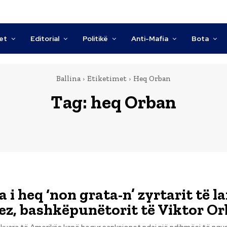
tet
Editorial
Politikë
Anti-Mafia
Bota
Ballina
Etiketimet
Heq Orban
Tag:
heq Orban
i heq ‘non grata-n’ zyrtarit të la
z, bashkëpunëtorit të Viktor O