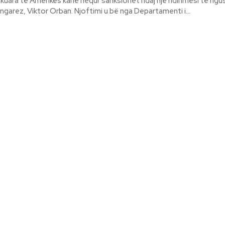
kuara të Amerikës kanë hequr sanksionet ndaj një ndihmësi të ngu
ungarez, Viktor Orban. Njoftimi u bë nga Departamenti i...