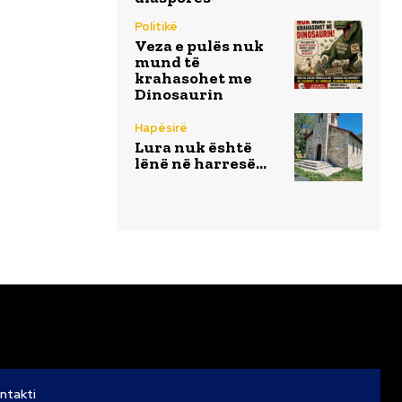
Politikë
Veza e pulës nuk
mund të
krahasohet me
Dinosaurin
Hapësirë
Lura nuk është
lënë në harresë…
ntakti