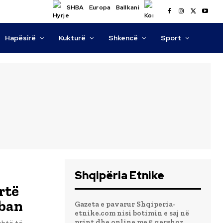
SHBA
Europa
Ballkani
Hapësirë
Kukturë
Shkencë
Sport
Shqipëria Etnike
rtë
rban
Gazeta e pavarur Shqiperia-
etnike.com nisi botimin e saj në
print dhe online me 5 qershor