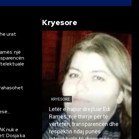
Kryesore
he urat
Ramës: një
ansparencën
ntelektuale
krahasohet
KRYESORE
Letër e hapur drejtuar Edi
resë…
Ramës: një thirrje për të
vërtetën, transparencën dhe
AK nuk e
respektin ndaj punës
et: Dosja ka
intelektuale të diasporës