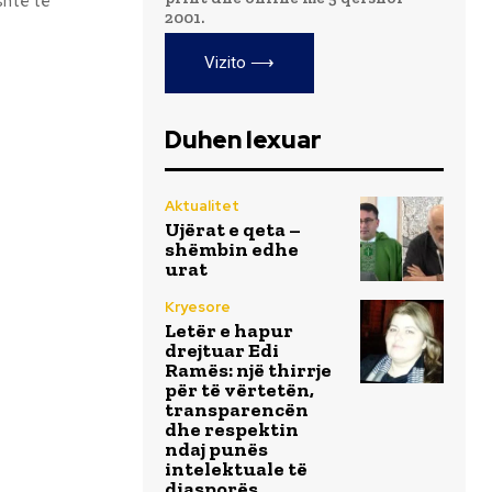
shtë të
2001.
Vizito ⟶
Duhen lexuar
Aktualitet
Ujërat e qeta –
shëmbin edhe
urat
Kryesore
Letër e hapur
drejtuar Edi
Ramës: një thirrje
për të vërtetën,
transparencën
dhe respektin
ndaj punës
intelektuale të
diasporës