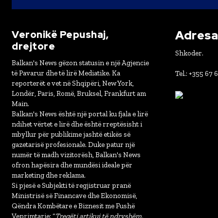
Adresa 
Veronikë Pepushaj,
drejtore
Shkoder.
Balkan's News gëzon statusin e një Agjencie
të Pavarur dhe të lirë Mediatike. Ka
Tel.: +355 67 
reporterët e vet në Shqipëri, New York,
Londër, Paris, Romë, Bruksel, Frankfurt am
Main.
Balkan's News është një portal ku fjala e lirë
ndihet vërtet e lirë dhe është rreptësisht i
mbyllur për publikime jashtë etikës së
gazetarisë profesionale. Duke patur një
numër të madh vizitorësh, Balkan's News
ofron hapësira dhe mundësi ideale për
marketing dhe reklama.
Si pjesë e Subjekti të regjistruar pranë
Ministrisë së Financave dhe Ekonomisë,
Qëndra Kombëtare e Biznesit me Fushë
Veprimtarie: “
Tregëti artikuj të ndryshëm,