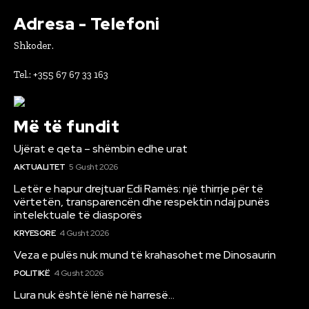
Adresa - Telefoni
Shkoder.
Tel.: +355 67 67 33 163
Më të fundit
Ujërat e qeta – shëmbin edhe urat
AKTUALITET
5 Gusht 2026
Letër e hapur drejtuar Edi Ramës: një thirrje për të
vërtetën, transparencën dhe respektin ndaj punës
intelektuale të diasporës
KRYESORE
4 Gusht 2026
Veza e pulës nuk mund të krahasohet me Dinosaurin
POLITIKË
4 Gusht 2026
Lura nuk është lënë në harresë…