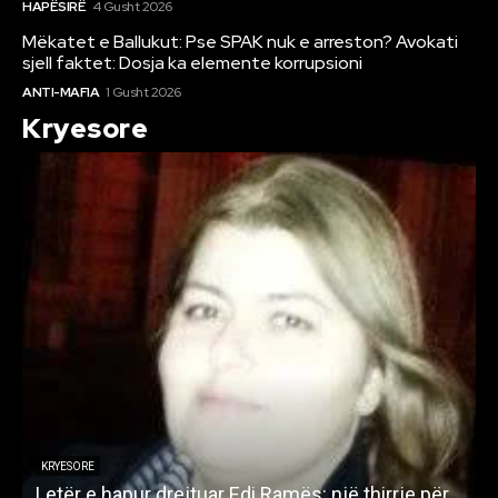
HAPËSIRË
4 Gusht 2026
Mëkatet e Ballukut: Pse SPAK nuk e arreston? Avokati
sjell faktet: Dosja ka elemente korrupsioni
ANTI-MAFIA
1 Gusht 2026
Kryesore
KRYESORE
Letër e hapur drejtuar Edi Ramës: një thirrje për
A