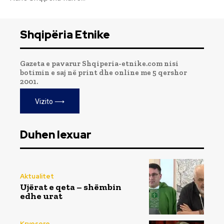
Shqipëria Etnike
Gazeta e pavarur Shqiperia-etnike.com nisi
botimin e saj në print dhe online me 5 qershor
2001.
Vizito ⟶
Duhen lexuar
Aktualitet
Ujërat e qeta – shëmbin
edhe urat
Kryesore