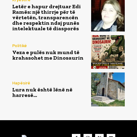
Letër e hapur drejtuar Edi
Ramës: një thirrje për të
vërtetën, transparencën
dhe respektin ndaj punës
intelektuale të diasporës
Politikë
Veza e pulës nuk mund të
krahasohet me Dinosaurin
Hapësirë
Lura nuk është lënë në
harresë…