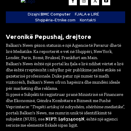
Dizajni:
BMC Computer
FJALA e LIRË
Shqipëria-Etnike.com
Kontakti
Veronikë Pepushaj, drejtore
Balkan's News gëzon statusin e një Agjencie të Pavarur dhe të
lirë Mediatike. Ka reporterët e vet në Shqipëri, New York,
Londër, Paris, Romë, Bruksel, Frankfurt am Main.
Balkan's News është një portal ku fjala e lirë ndihet vërtet e lirë
dhe është rreptësisht i mbyllur për publikime jashtë etikës së
gazetarisë profesionale. Duke patur një numër të madh
vizitorësh, Balkan's News ofron hapësira dhe mundësi ideale
për marketing dhe reklama.
Si pjesë e Subjekti të regjistruar pranë Ministrisë së Financave
dhe Ekonomisë, Qëndra Kombëtare e Biznesit me Fushë
Veprimtarie: “
Tregëti artikuj të ndryshëm, shërbime mediatike
”,
portali Balkan's News, me numrin unik të identifikimit të
subjektit (NUIS), ose
NIPT: L96314005N
, është një agjenci
serioze me elementë fiskalë sipas ligjit.