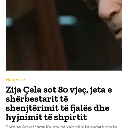
Hapësirë
Zija Çela sot 80 vjeç, jeta e
shërbestarit të
shenjtërimit të fjalës dhe
hyjnimit të shpirtit
Shkruan Albert Vataj Ka jetë që kalojnë si kalendarë dhe ka