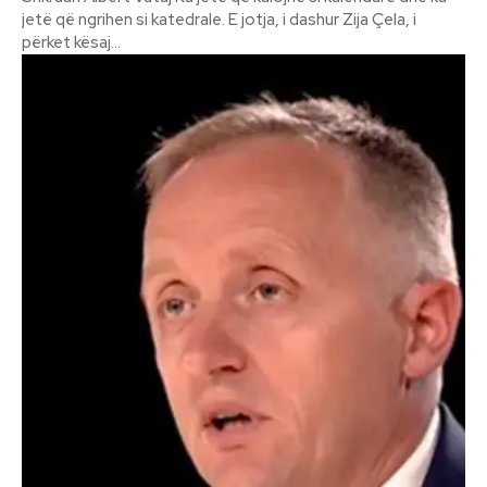
jetë që ngrihen si katedrale. E jotja, i dashur Zija Çela, i
përket kësaj...