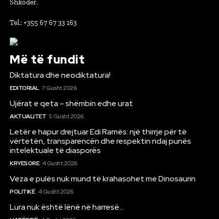
Shkoder.
Tel.: +355 67 67 33 163
Më të fundit
Diktatura dhe neodiktatura!
EDITORIAL
7 Gusht 2026
Ujërat e qeta – shëmbin edhe urat
AKTUALITET
5 Gusht 2026
Letër e hapur drejtuar Edi Ramës: një thirrje për të
vërtetën, transparencën dhe respektin ndaj punës
intelektuale të diasporës
KRYESORE
4 Gusht 2026
Veza e pulës nuk mund të krahasohet me Dinosaurin
POLITIKË
4 Gusht 2026
Lura nuk është lënë në harresë…