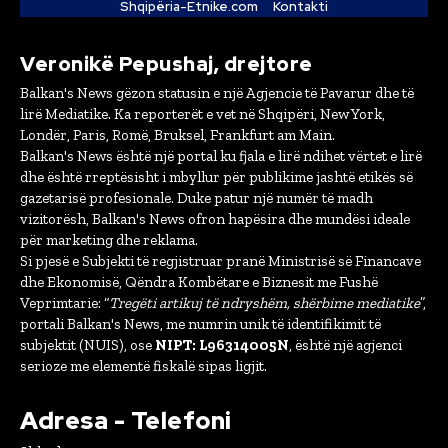
Shqipëria-Etnike.com
Kontakti
Veronikë Pepushaj, drejtore
Balkan's News gëzon statusin e një Agjencie të Pavarur dhe të
lirë Mediatike. Ka reporterët e vet në Shqipëri, New York,
Londër, Paris, Romë, Bruksel, Frankfurt am Main.
Balkan's News është një portal ku fjala e lirë ndihet vërtet e lirë
dhe është rreptësisht i mbyllur për publikime jashtë etikës së
gazetarisë profesionale. Duke patur një numër të madh
vizitorësh, Balkan's News ofron hapësira dhe mundësi ideale
për marketing dhe reklama.
Si pjesë e Subjekti të regjistruar pranë Ministrisë së Financave
dhe Ekonomisë, Qëndra Kombëtare e Biznesit me Fushë
Veprimtarie: “
Tregëti artikuj të ndryshëm, shërbime mediatike
”,
portali Balkan's News, me numrin unik të identifikimit të
subjektit (NUIS), ose
NIPT: L96314005N
, është një agjenci
serioze me elementë fiskalë sipas ligjit.
Adresa - Telefoni