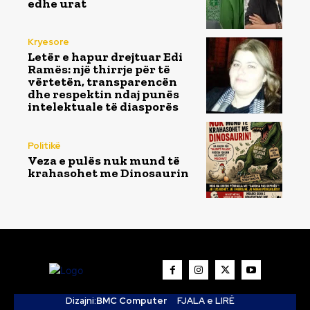
edhe urat
Kryesore
Letër e hapur drejtuar Edi
Ramës: një thirrje për të
vërtetën, transparencën
dhe respektin ndaj punës
intelektuale të diasporës
Politikë
Veza e pulës nuk mund të
krahasohet me Dinosaurin
Dizajni:
BMC Computer
FJALA e LIRË