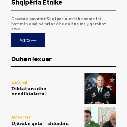
Shqipëria Etnike
Gazeta e pavarur Shqiperia-etnike.com nisi
botimin e saj në print dhe online me 5 qershor
2001.
Vizito ⟶
Duhen lexuar
Editorial
Diktatura dhe
neodiktatura!
Aktualitet
Ujërat e qeta – shëmbin