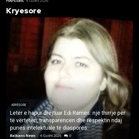
HAPËSIRË
4 Gusht 2026
Kryesore
KRYESORE
Letër e hapur drejtuar Edi Ramës: një thirrje për
A
të vërtetën, transparencën dhe respektin ndaj
punës intelektuale të diasporës
p
Balkans News
-
4 Gusht 2026
0
B