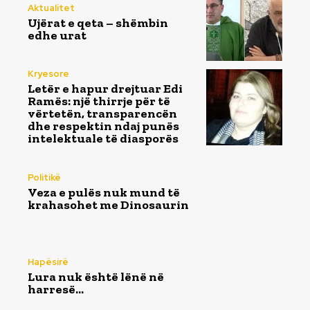
Aktualitet
Ujërat e qeta – shëmbin
edhe urat
Kryesore
Letër e hapur drejtuar Edi
Ramës: një thirrje për të
vërtetën, transparencën
dhe respektin ndaj punës
intelektuale të diasporës
Politikë
Veza e pulës nuk mund të
krahasohet me Dinosaurin
Hapësirë
Lura nuk është lënë në
harresë…