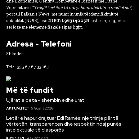
dhe Ekonomisë, Qëndra Kombëtare e Biznesit me Fushë
Veprimtarie: “
Tregëti artikuj të ndryshëm, shërbime mediatike
”,
portali Balkan's News, me numrin unik të identifikimit të
subjektit (NUIS), ose
NIPT: L96314005N
, është një agjenci
serioze me elementë fiskalë sipas ligjit.
Adresa - Telefoni
Shkoder.
Tel.: +355 67 67 33 163
Më të fundit
Ujërat e qeta – shëmbin edhe urat
AKTUALITET
5 Gusht 2026
Letër e hapur drejtuar Edi Ramës: një thirrje për të
vërtetën, transparencën dhe respektin ndaj punës
intelektuale të diasporës
KRYESORE
4 Gusht 2026