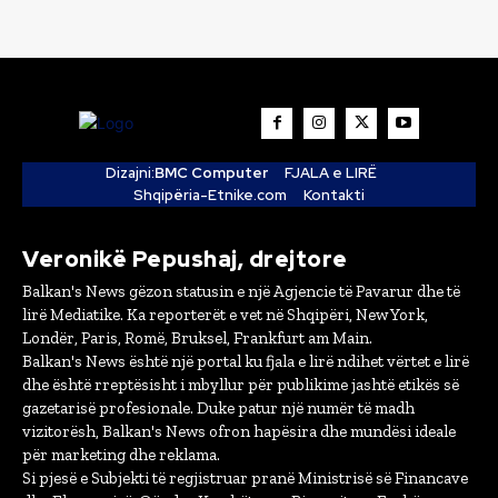
Dizajni:
BMC Computer
FJALA e LIRË
Shqipëria-Etnike.com
Kontakti
Veronikë Pepushaj, drejtore
Balkan's News gëzon statusin e një Agjencie të Pavarur dhe të
lirë Mediatike. Ka reporterët e vet në Shqipëri, New York,
Londër, Paris, Romë, Bruksel, Frankfurt am Main.
Balkan's News është një portal ku fjala e lirë ndihet vërtet e lirë
dhe është rreptësisht i mbyllur për publikime jashtë etikës së
gazetarisë profesionale. Duke patur një numër të madh
vizitorësh, Balkan's News ofron hapësira dhe mundësi ideale
për marketing dhe reklama.
Si pjesë e Subjekti të regjistruar pranë Ministrisë së Financave