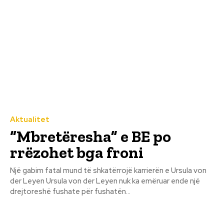
Aktualitet
“Mbretëresha” e BE po
rrëzohet bga froni
Një gabim fatal mund të shkatërrojë karrierën e Ursula von
der Leyen Ursula von der Leyen nuk ka emëruar ende një
drejtoreshë fushate për fushatën...