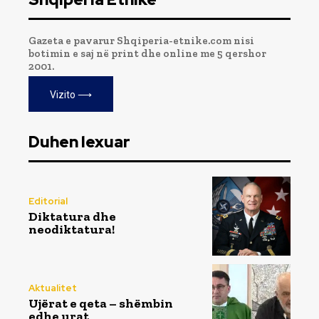
Gazeta e pavarur Shqiperia-etnike.com nisi
botimin e saj në print dhe online me 5 qershor
2001.
Vizito ⟶
Duhen lexuar
Editorial
Diktatura dhe
neodiktatura!
Aktualitet
Ujërat e qeta – shëmbin
edhe urat