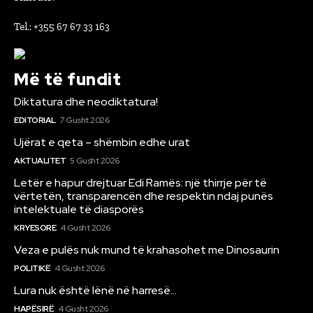
Tel.: +355 67 67 33 163
Më të fundit
Diktatura dhe neodiktatura!
EDITORIAL
7 Gusht 2026
Ujërat e qeta – shëmbin edhe urat
AKTUALITET
5 Gusht 2026
Letër e hapur drejtuar Edi Ramës: një thirrje për të
vërtetën, transparencën dhe respektin ndaj punës
intelektuale të diasporës
KRYESORE
4 Gusht 2026
Veza e pulës nuk mund të krahasohet me Dinosaurin
POLITIKË
4 Gusht 2026
Lura nuk është lënë në harresë…
HAPËSIRË
4 Gusht 2026