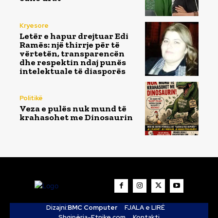
Kryesore
Letër e hapur drejtuar Edi
Ramës: një thirrje për të
vërtetën, transparencën
dhe respektin ndaj punës
intelektuale të diasporës
Politikë
Veza e pulës nuk mund të
krahasohet me Dinosaurin
Dizajni:
BMC Computer
FJALA e LIRË
Shqipëria-Etnike.com
Kontakti