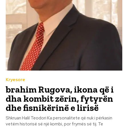
Kryesore
brahim Rugova, ikona që i
dha kombit zërin, fytyrën
dhe fisnikërinë e lirisë
Shkruan Halil Teodori Ka personalitete që nuk i përkasin
vetëm historisë së një kombi, por frymës së tij. Te