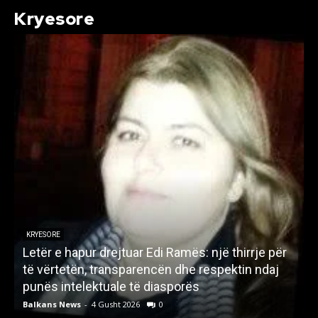
Kryesore
KRYESORE
Letër e hapur drejtuar Edi Ramës: një thirrje për
A
të vërtetën, transparencën dhe respektin ndaj
punës intelektuale të diasporës
p
Balkans News
-
4 Gusht 2026
0
B