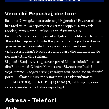
Veronikë Pepushaj, drejtore
Balkan's News gëzon statusin e një Agjencie të Pavarur dhe të
lirë Mediatike. Ka reporterët e vet në Shqipëri, New York,
Londër, Paris, Romë, Bruksel, Frankfurt am Main.
Balkan's News është një portal ku fjala e lirë ndihet vërtet e lirë
dhe është rreptësisht i mbyllur për publikime jashtë etikës së
gazetarisë profesionale. Duke patur një numër të madh
vizitorësh, Balkan's News ofron hapësira dhe mundësi ideale
për marketing dhe reklama.
Si pjesë e Subjekti të regjistruar pranë Ministrisë së Financave
dhe Ekonomisë, Qëndra Kombëtare e Biznesit me Fushë
Veprimtarie: “
Tregëti artikuj të ndryshëm, shërbime mediatike
”,
portali Balkan's News, me numrin unik të identifikimit të
subjektit (NUIS), ose
NIPT: L96314005N
, është një agjenci
serioze me elementë fiskalë sipas ligjit.
Adresa - Telefoni
Shkoder.