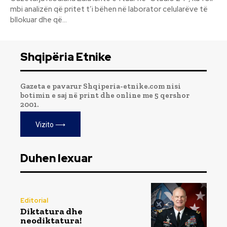
mbi analizën që pritet t’i bëhen në laborator celularëve të
bllokuar dhe që...
Shqipëria Etnike
Gazeta e pavarur Shqiperia-etnike.com nisi
botimin e saj në print dhe online me 5 qershor
2001.
Vizito ⟶
Duhen lexuar
Editorial
Diktatura dhe
neodiktatura!