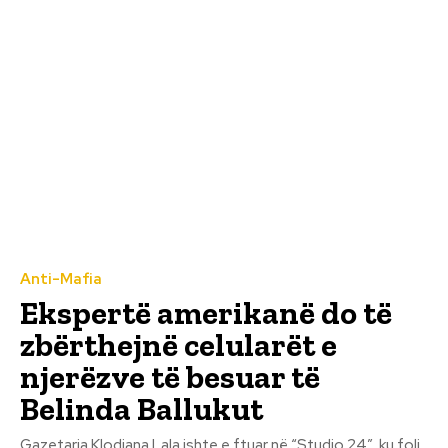
Anti-Mafia
Ekspertë amerikanë do të
zbërthejnë celularët e
njerëzve të besuar të
Belinda Ballukut
Gazetarja Klodiana Lala ishte e ftuar në “Studio 24”, ku foli