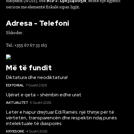
subjektit (NUIS), ose
NIPT: L96314005N
, është një agjenci
serioze me elementë fiskalë sipas ligjit.
Adresa - Telefoni
Shkoder.
Tel.: +355 67 67 33 163
Më të fundit
Diktatura dhe neodiktatura!
EDITORIAL
7 Gusht 2026
Ujërat e qeta – shëmbin edhe urat
AKTUALITET
5 Gusht 2026
Letër e hapur drejtuar Edi Ramës: një thirrje për të
vërtetën, transparencën dhe respektin ndaj punës
intelektuale të diasporës
KRYESORE
4 Gusht 2026