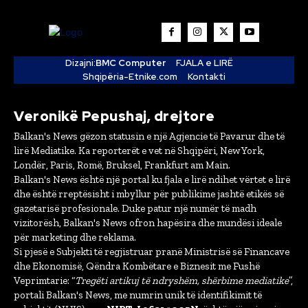
Dizajni:
BMC Computer
FJALA e LIRË
Shqipëria-Etnike.com
Kontakti
Veronikë Pepushaj, drejtore
Balkan's News gëzon statusin e një Agjencie të Pavarur dhe të
lirë Mediatike. Ka reporterët e vet në Shqipëri, New York,
Londër, Paris, Romë, Bruksel, Frankfurt am Main.
Balkan's News është një portal ku fjala e lirë ndihet vërtet e lirë
dhe është rreptësisht i mbyllur për publikime jashtë etikës së
gazetarisë profesionale. Duke patur një numër të madh
vizitorësh, Balkan's News ofron hapësira dhe mundësi ideale
për marketing dhe reklama.
Si pjesë e Subjekti të regjistruar pranë Ministrisë së Financave
dhe Ekonomisë, Qëndra Kombëtare e Biznesit me Fushë
Veprimtarie: “
Tregëti artikuj të ndryshëm, shërbime mediatike
”,
portali Balkan's News, me numrin unik të identifikimit të