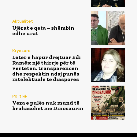
Aktualitet
Ujërat e qeta – shëmbin
edhe urat
Kryesore
Letër e hapur drejtuar Edi
Ramës: një thirrje për të
vërtetën, transparencën
dhe respektin ndaj punës
intelektuale të diasporës
Politikë
Veza e pulës nuk mund të
krahasohet me Dinosaurin