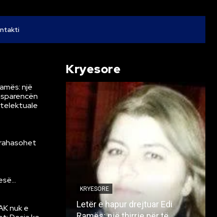
ntakti
Kryesore
Ramës: një
ansparencën
ntelektuale
krahasohet
resë…
KRYESORE
Letër e hapur drejtuar Edi
AK nuk e
Ramës: një thirrje për të