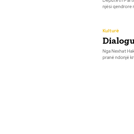
Deputeti i Part
Kulturë
Dialogu
Nga Nexhat Haki Dialogu i mërgimit - Punë e mbarë, o moj grua! - Mbarë paç, or udhëtar!
pranë ndonjë kr