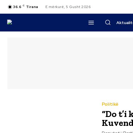
C
36.6
Tirana
E mërkurë, 5 Gusht 2026
Aktuali
Politikë
“Do t’i
Kuvend 