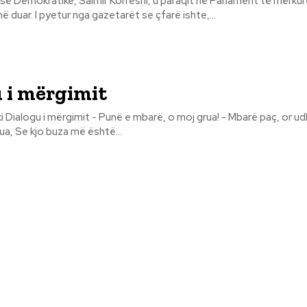
isë Demokratike, Saimir Korreshi, u paraqit në Parlament të mërku
njësi qendrore në duar. I pyetur nga gazetarët se çfarë ishte,...
 i mërgimit
 - A ka
ua, Se kjo buza më është...