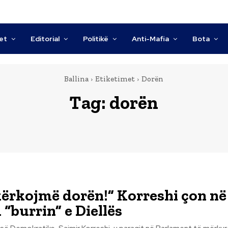
tet
Editorial
Politikë
Anti-Mafia
Bota
Ballina
Etiketimet
Dorën
Tag:
dorën
 kërkojmë dorën!” Korreshi çon në
“burrin” e Diellës