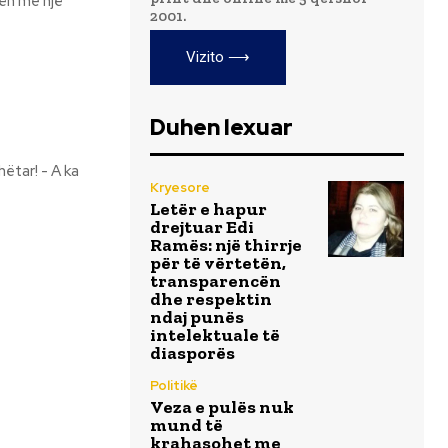
rën me një
2001.
Vizito ⟶
Duhen lexuar
Kryesore
Letër e hapur
drejtuar Edi
Ramës: një thirrje
për të vërtetën,
transparencën
dhe respektin
ndaj punës
intelektuale të
diasporës
Politikë
Veza e pulës nuk
mund të
krahasohet me