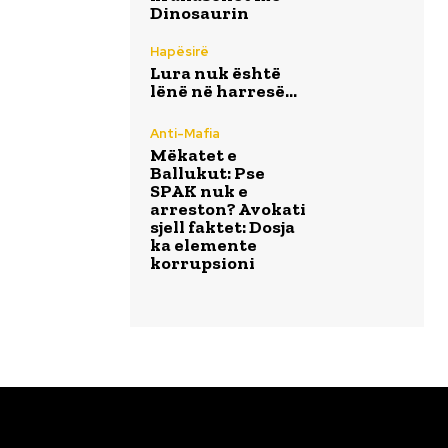
Dinosaurin
Hapësirë
Lura nuk është
lënë në harresë…
Anti-Mafia
Mëkatet e
Ballukut: Pse
SPAK nuk e
arreston? Avokati
sjell faktet: Dosja
ka elemente
korrupsioni