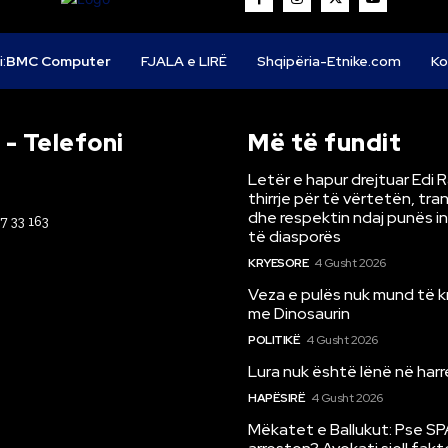
i:
BMC Computer
FJALA e LIRË
Shqipëria-Etnike.com
Ko
- Telefoni
Më të fundit
Letër e hapur drejtuar Edi 
thirrje për të vërtetën, tr
dhe respektin ndaj punës i
67 33 163
të diasporës
KRYESORE
4 Gusht 2026
Veza e pulës nuk mund të 
me Dinosaurin
POLITIKË
4 Gusht 2026
Lura nuk është lënë në har
HAPËSIRË
4 Gusht 2026
Mëkatet e Ballukut: Pse SP