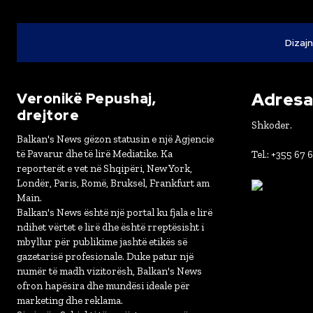
Dizajn
Adresa 
Veronikë Pepushaj,
drejtore
Shkoder.
Balkan's News gëzon statusin e një Agjencie
të Pavarur dhe të lirë Mediatike. Ka
Tel.: +355 67 
reporterët e vet në Shqipëri, New York,
Londër, Paris, Romë, Bruksel, Frankfurt am
Main.
Balkan's News është një portal ku fjala e lirë
ndihet vërtet e lirë dhe është rreptësisht i
mbyllur për publikime jashtë etikës së
gazetarisë profesionale. Duke patur një
numër të madh vizitorësh, Balkan's News
ofron hapësira dhe mundësi ideale për
marketing dhe reklama.