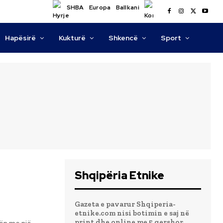
SHBA
Europa
Ballkani
Hapësirë
Kukturë
Shkencë
Sport
Shqipëria Etnike
Gazeta e pavarur Shqiperia-
etnike.com nisi botimin e saj në
print dhe online me 5 qershor