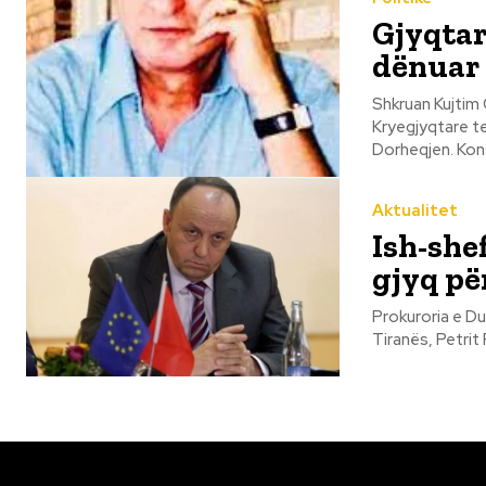
Gjyqtar
dënuar 
Shkruan Kujtim Gjuzi Partia Kombetare Konservatore Albania. Kerkese P
Kryegjyqtare t
Dorhe
Aktualitet
Ish-she
gjyq pë
Prokuroria e Du
Tiranës, Petrit