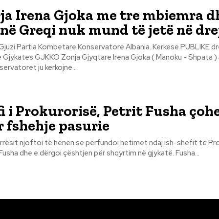
ja Irena Gjoka me tre mbiemra d
në Greqi nuk mund të jetë në dre
UBLIKE drejtuar Zonjes
e Gjykates GJKKO Zonja Gjyqtare Irena Gjoka ( Manoku - Shpata )
qjen. Konservatoret ju kerkojne...
fi i Prokurorisë, Petrit Fusha çoh
r fshehje pasurie
rrësit njoftoi të hënën se përfundoi hetimet ndaj ish-shefit të Pr
 Fusha dhe e dërgoi çështjen për shqyrtim në gjykatë. Fusha...