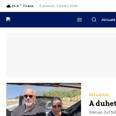
C
26.6
Tirana
E premte, 7 Gusht 2026
Aktuali
Aktualitet
A duhet
Shkruan Zef Ndreka Nëse e shohim çështjen e znj. Belinda Balluku