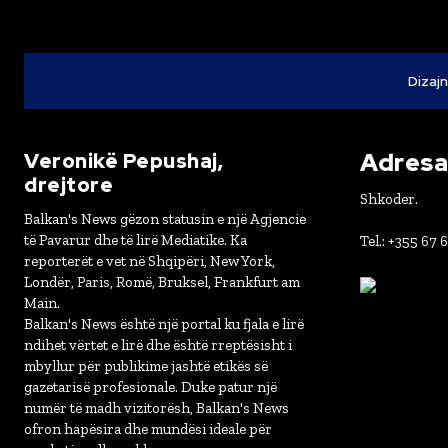
Dizajn
Adresa 
Veronikë Pepushaj,
drejtore
Shkoder.
Balkan's News gëzon statusin e një Agjencie
të Pavarur dhe të lirë Mediatike. Ka
Tel.: +355 67 
reporterët e vet në Shqipëri, New York,
Londër, Paris, Romë, Bruksel, Frankfurt am
Main.
Balkan's News është një portal ku fjala e lirë
ndihet vërtet e lirë dhe është rreptësisht i
mbyllur për publikime jashtë etikës së
gazetarisë profesionale. Duke patur një
numër të madh vizitorësh, Balkan's News
ofron hapësira dhe mundësi ideale për