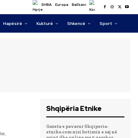
SHBA
Europa
Ballkani
Hapësirë
Kukturë
Shkencë
Sport
Shqipëria Etnike
Gazeta e pavarur Shqiperia-
etnike.com nisi botimin e saj në
print dhe online me 5 qershor