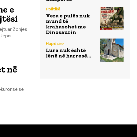
he e
Politikë
Veza e pulës nuk
jtësi
mund të
krahasohet me
Dinosaurin
 Jepni
Hapësirë
Lura nuk është
lënë në harresë…
et në
okurorisë së