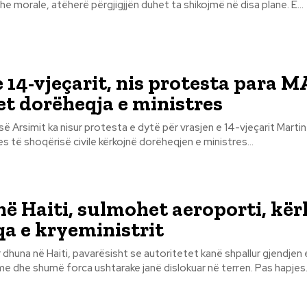
he morale, atëherë përgjigjjën duhet ta shikojmë në disa plane. E...
e 14-vjeçarit, nis protesta para 
t dorëheqja e ministres
ë Arsimit ka nisur protesta e dytë për vrasjen e 14-vjeçarit Martin Cani. 
 të shoqërisë civile kërkojnë dorëheqjen e ministres...
ë Haiti, sulmohet aeroporti, kë
a e kryeministrit
r dhuna në Haiti, pavarësisht se autoritetet kanë shpallur gjendjen 
jashtëzakonshme dhe shumë forca ushtarake janë dislokuar në terren. Pas ha