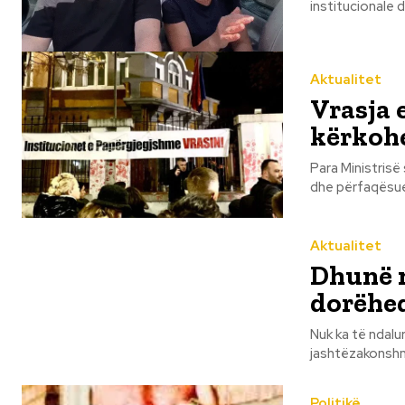
institucionale d
Aktualitet
Vrasja 
kërkohe
Para Ministrisë s
dhe përfaqësues
Aktualitet
Dhunë n
dorëheq
Nuk ka të ndalu
Politikë