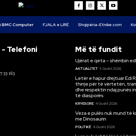
i:
BMC Computer
FJALA e LIRË
Shqipëria-Etnike.com
Ko
- Telefoni
Më të fundit
Ujërat e qeta – shëmbin ed
AKTUALITET
5 Gusht 2026
67 33 163
Letër e hapur drejtuar Edi 
thirrje për të vërtetën, tr
dhe respektin ndaj punës i
të diasporës
KRYESORE
4 Gusht 2026
Veza e pulës nuk mund të 
me Dinosaurin
POLITIKË
4 Gusht 2026