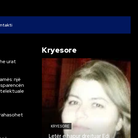
ntakti
Kryesore
he urat
Ramës: një
ansparencën
ntelektuale
krahasohet
KRYESORE
Letër e hapur drejtuar Edi