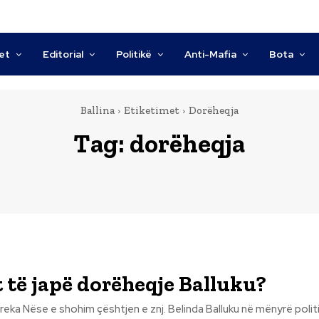
tet
Editorial
Politikë
Anti-Mafia
Bota
Ballina
Etiketimet
Dorëheqja
Tag:
dorëheqja
 të japë dorëheqje Balluku?
 në mënyrë politike,