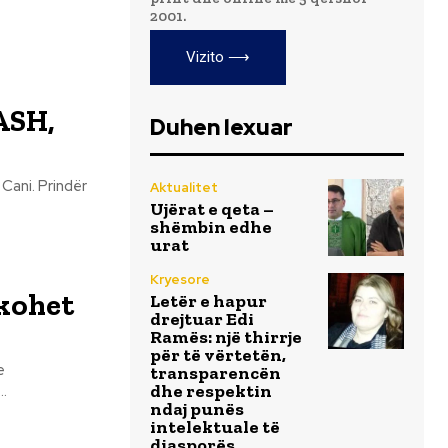
2001.
Vizito ⟶
MASH,
Duhen lexuar
Prindër
Aktualitet
Ujërat e qeta –
shëmbin edhe
urat
Kryesore
rkohet
Letër e hapur
drejtuar Edi
Ramës: një thirrje
për të vërtetën,
e
transparencën
dhe respektin
pjes...
ndaj punës
intelektuale të
diasporës