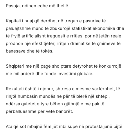
Pasojat ndihen edhe më thellë.
Kapitali i huaj që derdhet në tregun e pasurive të
paluajtshme mund të zbukurojë statistikat ekonomike dhe
të fryjë artificialisht treguesit e rritjes, por në jetën reale
prodhon një efekt tjetër, rritjen dramatike të çmimeve të
banesave dhe të tokës.
Shqiptari me një pagë shqiptare detyrohet të konkurrojë
me miliarderë dhe fonde investimi globale.
Rezultati është i njohur, shtresa e mesme varfërohet, të
rinjtë humbasin mundësinë për të blerë një shtëpi,
ndërsa qytetet e tyre bëhen gjithnjë e më pak të
përballueshme për vetë banorët.
Ata që sot mbajnë fëmijët mbi supe në protesta janë bijtë