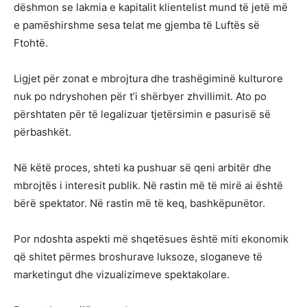
dëshmon se lakmia e kapitalit klientelist mund të jetë më
e pamëshirshme sesa telat me gjemba të Luftës së
Ftohtë.
Ligjet për zonat e mbrojtura dhe trashëgiminë kulturore
nuk po ndryshohen për t’i shërbyer zhvillimit. Ato po
përshtaten për të legalizuar tjetërsimin e pasurisë së
përbashkët.
Në këtë proces, shteti ka pushuar së qeni arbitër dhe
mbrojtës i interesit publik. Në rastin më të mirë ai është
bërë spektator. Në rastin më të keq, bashkëpunëtor.
Por ndoshta aspekti më shqetësues është miti ekonomik
që shitet përmes broshurave luksoze, sloganeve të
marketingut dhe vizualizimeve spektakolare.