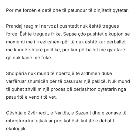
Por me forcën e qetë dhe të patundur të dinjitetit qytetar.
Prandaj reagimi nervoz i pushtetit nuk është tregues
force. Është tregues frike. Sepse çdo pushtet e kupton se
momenti më i rrezikshëm për të nuk është kur përballet
me kundërshtarë politikë, por kur përballet me qytetarë
që nuk kanë më frikë.
Shqipëria nuk mund të ndërtojë të ardhmen duke
varfëruar shumicën për të pasuruar një pakicë. Nuk mund
të quhet zhvillim një proces që përjashton qytetarin nga
pasuritë e vendit të vet.
Çështja e Zvërnecit, e Nartës, e Sazanit dhe e zonave të
mbrojtura ka tejkaluar prej kohësh kufijtë e debatit
ekologjik.