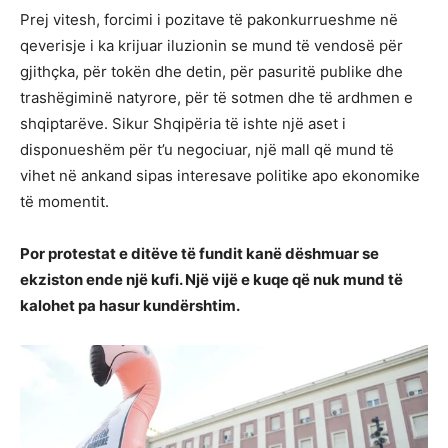
Prej vitesh, forcimi i pozitave të pakonkurrueshme në
qeverisje i ka krijuar iluzionin se mund të vendosë për
gjithçka, për tokën dhe detin, për pasuritë publike dhe
trashëgiminë natyrore, për të sotmen dhe të ardhmen e
shqiptarëve. Sikur Shqipëria të ishte një aset i
disponueshëm për t’u negociuar, një mall që mund të
vihet në ankand sipas interesave politike apo ekonomike
të momentit.
Por protestat e ditëve të fundit kanë dëshmuar se
ekziston ende një kufi. Një vijë e kuqe që nuk mund të
kalohet pa hasur kundërshtim.