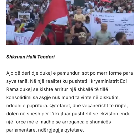
Shkruan Halil Teodori
Ajo që deri dje dukej e pamundur, sot po merr formë para
syve tanë. Në një realitet ku pushteti i kryeministrit Edi
Rama dukej se kishte arritur një shkallë të tillë
konsolidimi sa asgjë nuk mund ta vinte në diskutim,
ndodhi e papritura. Qytetarët, dhe veçanërisht të rinjtë,
dolën në shesh për t’i kujtuar pushtetit se ekziston ende
një forcë më e madhe se arroganca e shumicës
parlamentare, ndërgjegjja qytetare.