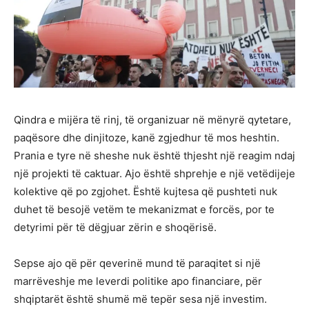
Qindra e mijëra të rinj, të organizuar në mënyrë qytetare,
paqësore dhe dinjitoze, kanë zgjedhur të mos heshtin.
Prania e tyre në sheshe nuk është thjesht një reagim ndaj
një projekti të caktuar. Ajo është shprehje e një vetëdijeje
kolektive që po zgjohet. Është kujtesa që pushteti nuk
duhet të besojë vetëm te mekanizmat e forcës, por te
detyrimi për të dëgjuar zërin e shoqërisë.
Sepse ajo që për qeverinë mund të paraqitet si një
marrëveshje me leverdi politike apo financiare, për
shqiptarët është shumë më tepër sesa një investim.