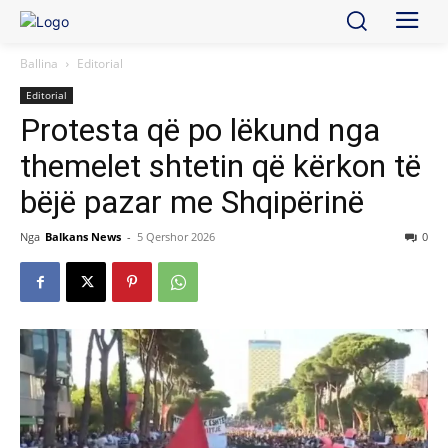
Ballina
Editorial
Editorial
Protesta që po lëkund nga
themelet shtetin që kërkon të
bëjë pazar me Shqipërinë
Nga
Balkans News
-
5 Qershor 2026
0