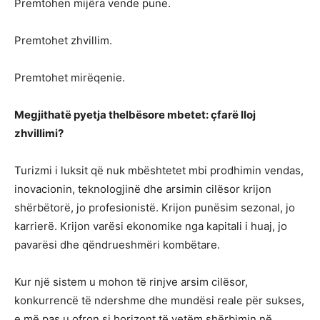
Premtohen mijëra vende pune.
Premtohet zhvillim.
Premtohet mirëqenie.
Megjithatë pyetja thelbësore mbetet: çfarë lloj
zhvillimi?
Turizmi i luksit që nuk mbështetet mbi prodhimin vendas,
inovacionin, teknologjinë dhe arsimin cilësor krijon
shërbëtorë, jo profesionistë. Krijon punësim sezonal, jo
karrierë. Krijon varësi ekonomike nga kapitali i huaj, jo
pavarësi dhe qëndrueshmëri kombëtare.
Kur një sistem u mohon të rinjve arsim cilësor,
konkurrencë të ndershme dhe mundësi reale për sukses,
e më pas u ofron si horizont të vetëm shërbimin në