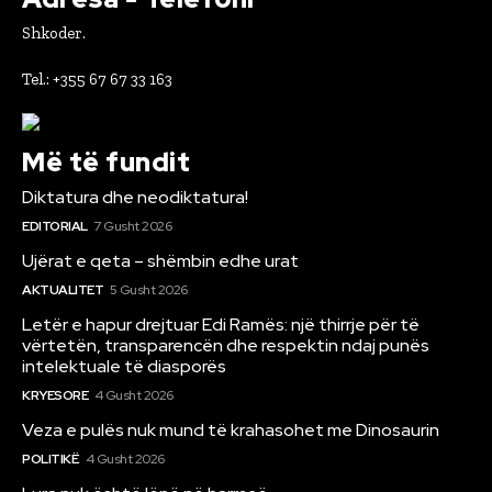
Shkoder.
Tel.: +355 67 67 33 163
Më të fundit
Diktatura dhe neodiktatura!
EDITORIAL
7 Gusht 2026
Ujërat e qeta – shëmbin edhe urat
AKTUALITET
5 Gusht 2026
Letër e hapur drejtuar Edi Ramës: një thirrje për të
vërtetën, transparencën dhe respektin ndaj punës
intelektuale të diasporës
KRYESORE
4 Gusht 2026
Veza e pulës nuk mund të krahasohet me Dinosaurin
POLITIKË
4 Gusht 2026