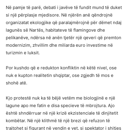
Në pamje të parë, debati i javëve të fundit mund të duket
si një përplasje mjedisore. Në njërën anë qëndrojnë
organizatat ekologjike që paralajmërojnë për dëmet ndaj
lagunës së Nartës, habitateve të flamingove dhe
pelikanëve, ndërsa në anën tjetër një qeveri që premton
modernizim, zhvillim dhe miliarda euro investime në
turizmin e luksit.
Por kushdo që e redukton konfliktin në këtë nivel, ose
nuk e kupton realitetin shqiptar, ose zgjedh të mos e
shohë atë.
Kjo protestë nuk ka të bëjë vetëm me biologjinë e një
lagune apo me fatin e disa specieve të mbrojtura. Ajo
është shndërruar në një krizë ekzistenciale të dinjitetit
kombëtar. Në një klithmë të një brezi që refuzon të
trajtohet si figurant në vendin e vet, si spektator i shitjes