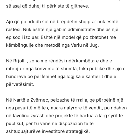
së asaj që duhej t’i përkiste të gjithëve.
Ajo që po ndodh sot në bregdetin shqiptar nuk është
rastësi. Nuk është një gabim administrativ dhe as një
episod i izoluar. Është një model që po zbatohet me
këmbëngulje dhe metodë nga Veriu në Jug.
Në Rrjoll, , zona me rëndësi ndërkombëtare dhe e
mbrojtur nga konventa të shumta, toka publike dhe ajo e
banorëve po përfshihet nga logjika e kantierit dhe e
përvetësimit.
Në Nartë e Zvërnec, peizazhe të rralla, që përbëjnë një
nga pasuritë më të çmuara natyrore të vendit, po ndahen
në tavolina zyrash dhe projekte të hartuara larg syrit të
publikut, për t’u vënë në dispozicion të të
ashtuquajturëve investitorë strategjikë.