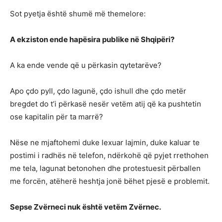
Sot pyetja është shumë më themelore:
A ekziston ende hapësira publike në Shqipëri?
A ka ende vende që u përkasin qytetarëve?
Apo çdo pyll, çdo lagunë, çdo ishull dhe çdo metër
bregdet do t’i përkasë nesër vetëm atij që ka pushtetin
ose kapitalin për ta marrë?
Nëse ne mjaftohemi duke lexuar lajmin, duke kaluar te
postimi i radhës në telefon, ndërkohë që pyjet rrethohen
me tela, lagunat betonohen dhe protestuesit përballen
me forcën, atëherë heshtja jonë bëhet pjesë e problemit.
Sepse Zvërneci nuk është vetëm Zvërnec.