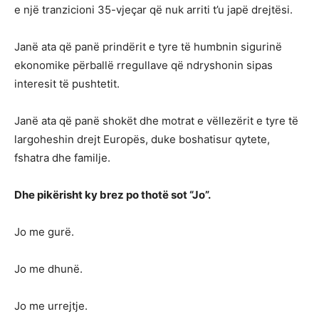
e një tranzicioni 35-vjeçar që nuk arriti t’u japë drejtësi.
Janë ata që panë prindërit e tyre të humbnin sigurinë
ekonomike përballë rregullave që ndryshonin sipas
interesit të pushtetit.
Janë ata që panë shokët dhe motrat e vëllezërit e tyre të
largoheshin drejt Europës, duke boshatisur qytete,
fshatra dhe familje.
Dhe pikërisht ky brez po thotë sot “Jo”.
Jo me gurë.
Jo me dhunë.
Jo me urrejtje.