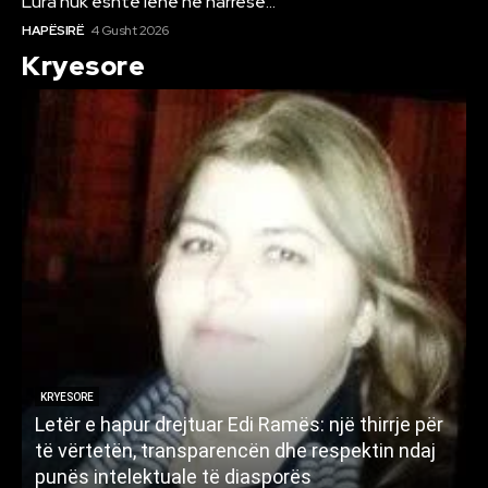
Lura nuk është lënë në harresë…
HAPËSIRË
4 Gusht 2026
Kryesore
KRYESORE
Letër e hapur drejtuar Edi Ramës: një thirrje për
A
të vërtetën, transparencën dhe respektin ndaj
punës intelektuale të diasporës
p