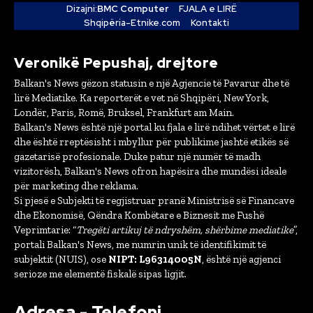
Dizajni:
BMC Computer
FJALA e LIRË
Shqipëria-Etnike.com
Kontakti
Veronikë Pepushaj, drejtore
Balkan's News gëzon statusin e një Agjencie të Pavarur dhe të
lirë Mediatike. Ka reporterët e vet në Shqipëri, New York,
Londër, Paris, Romë, Bruksel, Frankfurt am Main.
Balkan's News është një portal ku fjala e lirë ndihet vërtet e lirë
dhe është rreptësisht i mbyllur për publikime jashtë etikës së
gazetarisë profesionale. Duke patur një numër të madh
vizitorësh, Balkan's News ofron hapësira dhe mundësi ideale
për marketing dhe reklama.
Si pjesë e Subjekti të regjistruar pranë Ministrisë së Financave
dhe Ekonomisë, Qëndra Kombëtare e Biznesit me Fushë
Veprimtarie: “
Tregëti artikuj të ndryshëm, shërbime mediatike
”,
portali Balkan's News, me numrin unik të identifikimit të
subjektit (NUIS), ose
NIPT: L96314005N
, është një agjenci
serioze me elementë fiskalë sipas ligjit.
Adresa - Telefoni