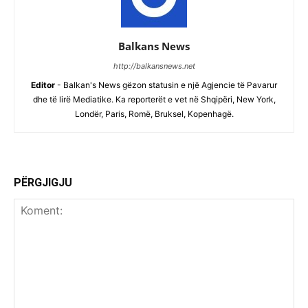
Balkans News
http://balkansnews.net
Editor
- Balkan's News gëzon statusin e një Agjencie të Pavarur
dhe të lirë Mediatike. Ka reporterët e vet në Shqipëri, New York,
Londër, Paris, Romë, Bruksel, Kopenhagë.
PËRGJIGJU