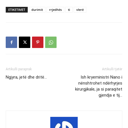
ETIKETIMET
durimit
rrjedhës
ti
vlerë
Artikulli paraprak
Artikulli tjetër
Ngjyra, jetë dhe dritë…
Ish kryeministri Nano i
nënshtrohet ndërhyrjes
kirurgjikale, ja si paraqitet
gjendja e tij…