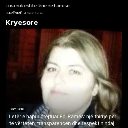
Lura nuk është lënë në harresë…
HAPËSIRË
4 Gusht 2026
Kryesore
KRYESORE
Letër e hapur drejtuar Edi Ramës: një thirrje për
A
të vërtetën, transparencën dhe respektin ndaj