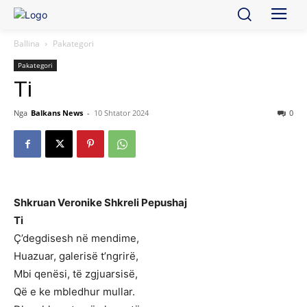
Ballina
Pakategori
Pakategori
Ti
Nga
Balkans News
-
10 Shtator 2024
0
Shkruan Veronike Shkreli Pepushaj
Ti
Ç’degdisesh në mendime,
Huazuar, galerisë t’ngrirë,
Mbi qenësi, të zgjuarsisë,
Që e ke mbledhur mullar.