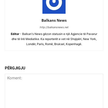
Balkans News
http://balkansnews.net
Editor
- Balkan's News gëzon statusin e një Agjencie të Pavarur
dhe të lirë Mediatike. Ka reporterët e vet në Shqipëri, New York,
Londër, Paris, Romë, Bruksel, Kopenhagë.
PËRGJIGJU