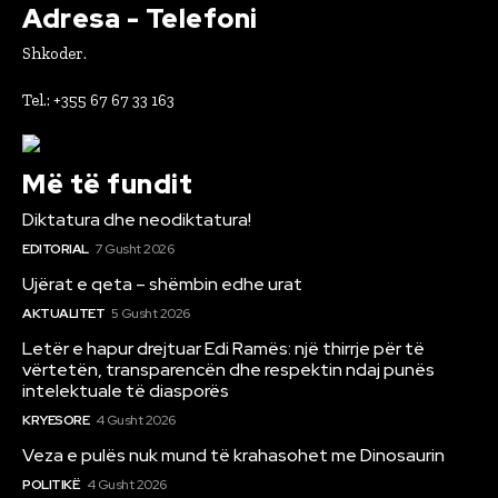
Adresa - Telefoni
Shkoder.
Tel.: +355 67 67 33 163
Më të fundit
Diktatura dhe neodiktatura!
EDITORIAL
7 Gusht 2026
Ujërat e qeta – shëmbin edhe urat
AKTUALITET
5 Gusht 2026
Letër e hapur drejtuar Edi Ramës: një thirrje për të
vërtetën, transparencën dhe respektin ndaj punës
intelektuale të diasporës
KRYESORE
4 Gusht 2026
Veza e pulës nuk mund të krahasohet me Dinosaurin
POLITIKË
4 Gusht 2026