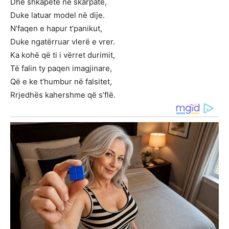
Dhe shkapete në skarpatë,
Duke latuar model në dije.
N’faqen e hapur t’panikut,
Duke ngatërruar vlerë e vrer.
Ka kohë që ti i vërret durimit,
Të falin ty paqen imagjinare,
Që e ke t’humbur në falsitet,
Rrjedhës kahershme që s’flë.