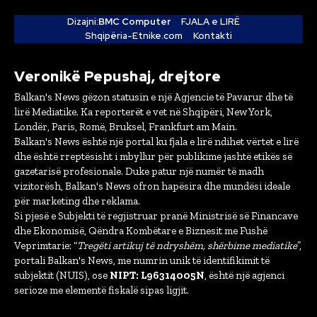
Dizajni:
BMC Computer
FJALA e LIRË
Shqipëria-Etnike.com
Kontakti
Veronikë Pepushaj, drejtore
Balkan's News gëzon statusin e një Agjencie të Pavarur dhe të
lirë Mediatike. Ka reporterët e vet në Shqipëri, New York,
Londër, Paris, Romë, Bruksel, Frankfurt am Main.
Balkan's News është një portal ku fjala e lirë ndihet vërtet e lirë
dhe është rreptësisht i mbyllur për publikime jashtë etikës së
gazetarisë profesionale. Duke patur një numër të madh
vizitorësh, Balkan's News ofron hapësira dhe mundësi ideale
për marketing dhe reklama.
Si pjesë e Subjekti të regjistruar pranë Ministrisë së Financave
dhe Ekonomisë, Qëndra Kombëtare e Biznesit me Fushë
Veprimtarie: “
Tregëti artikuj të ndryshëm, shërbime mediatike
”,
portali Balkan's News, me numrin unik të identifikimit të
subjektit (NUIS), ose
NIPT: L96314005N
, është një agjenci
serioze me elementë fiskalë sipas ligjit.