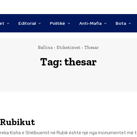
tet
Editorial
Politikë
Anti-Mafia
Bota
Ballina
Etiketimet
Thesar
Tag:
thesar
 Rubikut
a monumentet më të