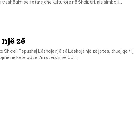
trashëgimisë fetare dhe kulturore në Shqipëri, një simbol i...
 një zë
ë zë Lëshoja një zë jetës, thuaj që ti je e çmuar. Të
tojmë në këtë botë t'mistershme, por...