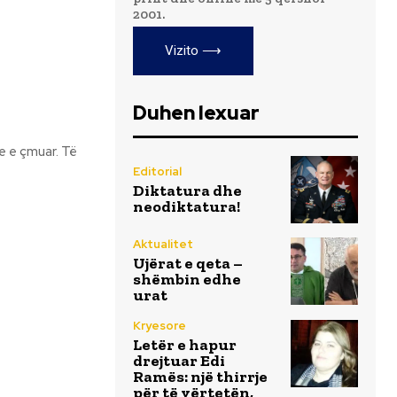
2001.
Vizito ⟶
Duhen lexuar
Editorial
Diktatura dhe
neodiktatura!
Aktualitet
Ujërat e qeta –
shëmbin edhe
urat
Kryesore
Letër e hapur
drejtuar Edi
Ramës: një thirrje
për të vërtetën,