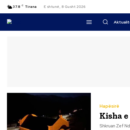
C
37.8
Tirana
E shtunë, 8 Gusht 2026
Aktuali
Hapësirë
Kisha e
Shkruan Zef Ndreka Kisha e Shëlbuemit në Rubik është një ng