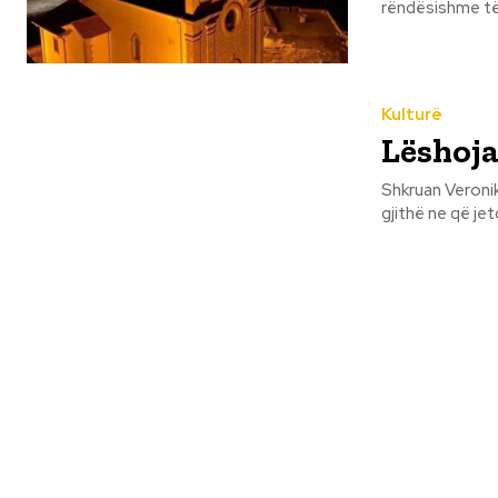
rëndësishme të 
Kulturë
Lëshoja
Shkruan Veronike Shkreli Pepushaj Lëshoja nj
gjithë ne që je