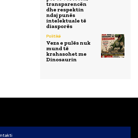
transparencën
dhe respektin
ndaj punës
intelektuale të
diasporës
Politikë
Veza e pulës nuk
mund të
krahasohet me
Dinosaurin
ntakti