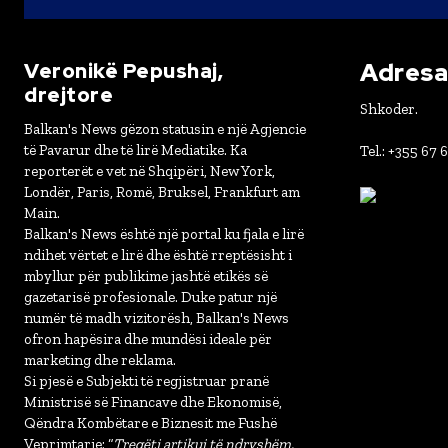
Adresa 
Veronikë Pepushaj,
drejtore
Shkoder.
Balkan's News gëzon statusin e një Agjencie
të Pavarur dhe të lirë Mediatike. Ka
Tel.: +355 67 
reporterët e vet në Shqipëri, New York,
Londër, Paris, Romë, Bruksel, Frankfurt am
Main.
Balkan's News është një portal ku fjala e lirë
ndihet vërtet e lirë dhe është rreptësisht i
mbyllur për publikime jashtë etikës së
gazetarisë profesionale. Duke patur një
numër të madh vizitorësh, Balkan's News
ofron hapësira dhe mundësi ideale për
marketing dhe reklama.
Si pjesë e Subjekti të regjistruar pranë
Ministrisë së Financave dhe Ekonomisë,
Qëndra Kombëtare e Biznesit me Fushë
Veprimtarie: “
Tregëti artikuj të ndryshëm,