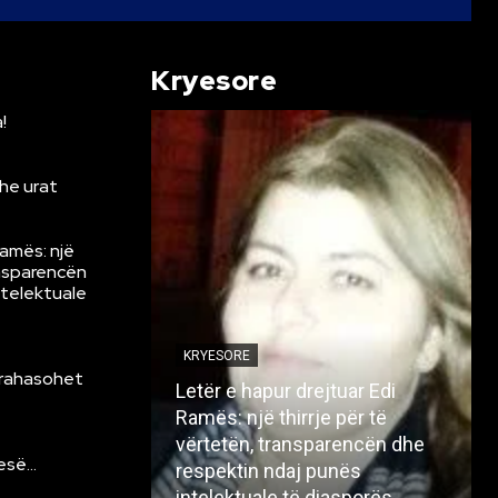
Kryesore
!
he urat
Ramës: një
ansparencën
ntelektuale
KRYESORE
krahasohet
Letër e hapur drejtuar Edi
Ramës: një thirrje për të
vërtetën, transparencën dhe
resë…
respektin ndaj punës
intelektuale të diasporës