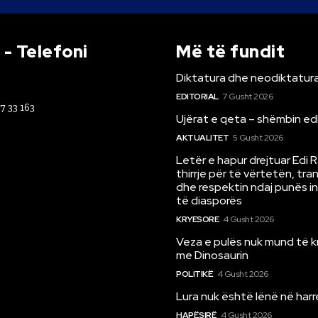
- Telefoni
Më të fundit
Diktatura dhe neodiktatura
EDITORIAL
7 Gusht 2026
67 33 163
Ujërat e qeta – shëmbin ed
AKTUALITET
5 Gusht 2026
Letër e hapur drejtuar Edi 
thirrje për të vërtetën, tr
dhe respektin ndaj punës i
të diasporës
KRYESORE
4 Gusht 2026
Veza e pulës nuk mund të 
me Dinosaurin
POLITIKË
4 Gusht 2026
Lura nuk është lënë në har
HAPËSIRË
4 Gusht 2026