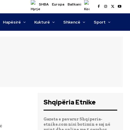
SHBA
Europa
Ballkani
Hapësirë
Kukturë
Shkencë
Sport
Shqipëria Etnike
Gazeta e pavarur Shqiperia-
etnike.com nisi botimin e saj në
print dhe online me 5 qershor