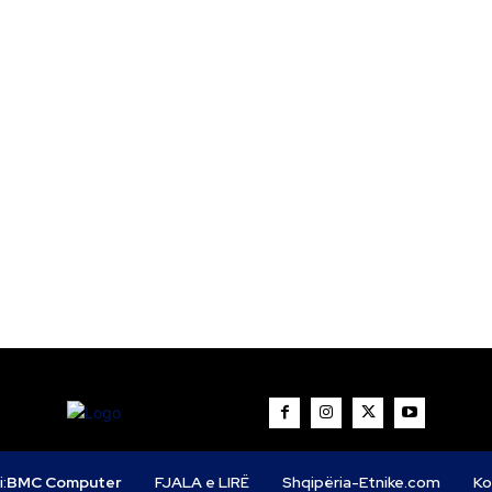
i:
BMC Computer
FJALA e LIRË
Shqipëria-Etnike.com
Ko