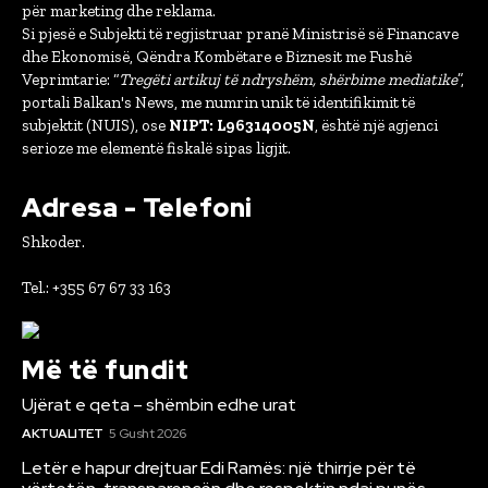
për marketing dhe reklama.
Si pjesë e Subjekti të regjistruar pranë Ministrisë së Financave
dhe Ekonomisë, Qëndra Kombëtare e Biznesit me Fushë
Veprimtarie: “
Tregëti artikuj të ndryshëm, shërbime mediatike
”,
portali Balkan's News, me numrin unik të identifikimit të
subjektit (NUIS), ose
NIPT: L96314005N
, është një agjenci
serioze me elementë fiskalë sipas ligjit.
Adresa - Telefoni
Shkoder.
Tel.: +355 67 67 33 163
Më të fundit
Ujërat e qeta – shëmbin edhe urat
AKTUALITET
5 Gusht 2026
Letër e hapur drejtuar Edi Ramës: një thirrje për të