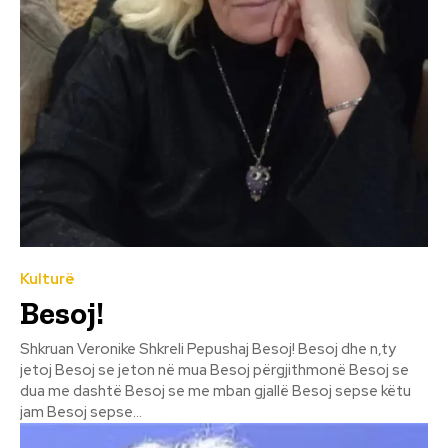
Kulturë
Besoj!
Shkruan Veronike Shkreli Pepushaj Besoj! Besoj dhe n,ty
jetoj Besoj se jeton në mua Besoj përgjithmonë Besoj se
dua me dashtë Besoj se me mban gjallë Besoj sepse këtu
jam Besoj sepse...