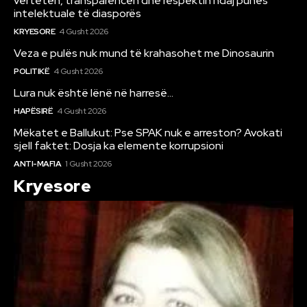
vërtetën, transparencën dhe respektin ndaj punës
intelektuale të diasporës
KRYESORE
4 Gusht 2026
Veza e pulës nuk mund të krahasohet me Dinosaurin
POLITIKË
4 Gusht 2026
Lura nuk është lënë në harresë…
HAPËSIRË
4 Gusht 2026
Mëkatet e Ballukut: Pse SPAK nuk e arreston? Avokati
sjell faktet: Dosja ka elemente korrupsioni
ANTI-MAFIA
1 Gusht 2026
Kryesore