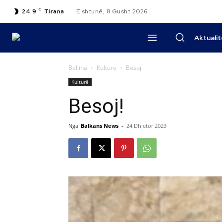
C
24.9
Tirana
E shtunë, 8 Gusht 2026
Aktuali
Ballina
Kulturë
Besoj!
Kulturë
Besoj!
Nga
Balkans News
-
24 Dhjetor 2023