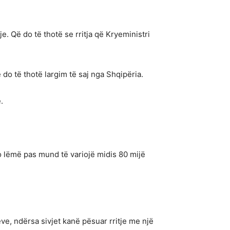
e. Që do të thotë se rritja që Kryeministri
 do të thotë largim të saj nga Shqipëria.
.
po lëmë pas mund të variojë midis 80 mijë
ve, ndërsa sivjet kanë pësuar rritje me një