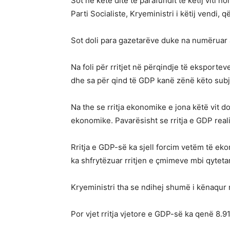
Sot në këtë ditë të parafundit të këtij viti 
Parti Socialiste, Kryeministri i këtij vendi,
Sot doli para gazetarëve duke na numëruar a
Na foli për rritjet në përqindje të eksporte
dhe sa për qind të GDP kanë zënë këto subj
Na the se rritja ekonomike e jona këtë vit d
ekonomike. Pavarësisht se rritja e GDP real
Rritja e GDP-së ka sjell forcim vetëm të eko
ka shfrytëzuar rritjen e çmimeve mbi qytetar
Kryeministri tha se ndihej shumë i kënaqur 
Por vjet rritja vjetore e GDP-së ka qenë 8.9