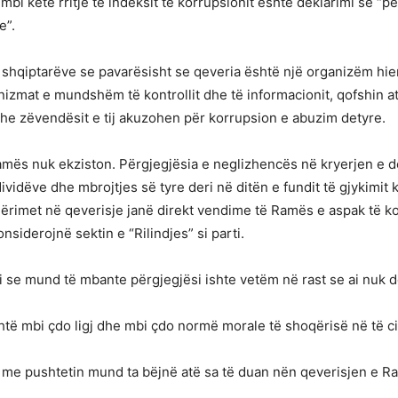
 mbi këtë rritje të indeksit të korrupsionit është deklarimi se “p
e”.
ë shqiptarëve se pavarësisht se qeveria është një organizëm hie
anizmat e mundshëm të kontrollit dhe të informacionit, qofshin 
 dhe zëvendësit e tij akuzohen për korrupsion e abuzim detyre.
mës nuk ekziston. Përgjegjësia e neglizhencës në kryerjen e d
idëve dhe mbrojtjes së tyre deri në ditën e fundit të gjykimit 
ërimet në qeverisje janë direkt vendime të Ramës e aspak të kons
nsiderojnë sektin e “Rilindjes” si parti.
oi se mund të mbante përgjegjësi ishte vetëm në rast se ai nuk 
shtë mbi çdo ligj dhe mbi çdo normë morale të shoqërisë në të ci
sit me pushtetin mund ta bëjnë atë sa të duan nën qeverisjen e