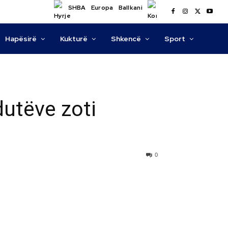
SHBA
Europa
Ballkani
Hapësirë
Kukturë
Shkencë
Sport
dutëve zoti
0