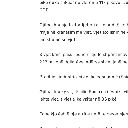
pikë duke shkuar në vlerën e 117 pikëve. Duh
GDP.
Gjithashtu një faktor tjetër i cili mund të k
rritje në krahasim me vjet. Vjet ato ishin n
më shumë se vjet.
Sivjet kemi pasur edhe rritje të shpenzimev
223 milionë dollarëve, ndërsa sivjet janë në
Prodhimi industrial sivjet ka pësuar një rëni
Gjithashtu ky vit, të cilin Rama e cilësoi si v
ishte vjet, sivjet ai ka vajtur në 36 pikë.
Edhe kjo është një arritje tjetër e qeverisjes 