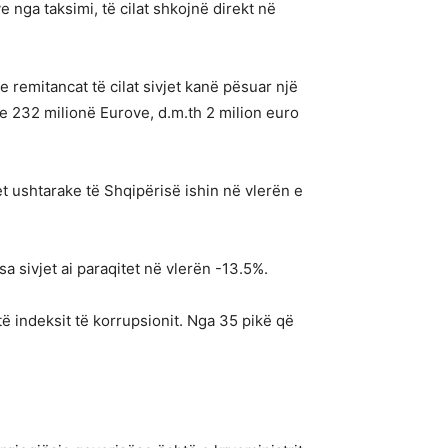
e nga taksimi, të cilat shkojnë direkt në
e remitancat të cilat sivjet kanë pësuar një
 e 232 milionë Eurove, d.m.th 2 milion euro
t ushtarake të Shqipërisë ishin në vlerën e
sa sivjet ai paraqitet në vlerën -13.5%.
je të indeksit të korrupsionit. Nga 35 pikë që