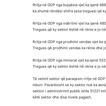
Rritja në GDP nga bujqësia vjet ka qenë 689
ka shumë rëndësi shifra sesa treguesi që ky 
Rritja në GDP nga ndërtimi vjet ka qenë 480
Tregues që ky sektor është në rënie e jo në 
Rritja në GDP nga prodhimi vendas vjet ka 
Tregues që prodhimi vendas ka rënie dhe jo 
Rritja në GDP nga minierat vjet ka qenë 552
Tregues që ky sektor është në rënie e jo në 
Të vetmit sektor që paraqesin rritje në GDP k
mburr. Pavarësisht se ky sektor nuk ka asnj
sektori i administrimit publik ishte 51221 
këtë sektor dhe disa nivele pagash.