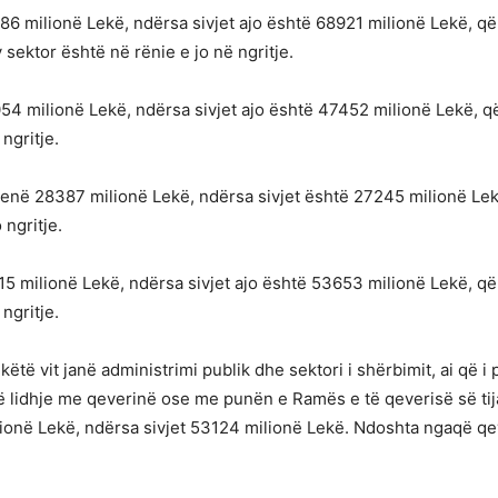
86 milionë Lekë, ndërsa sivjet ajo është 68921 milionë Lekë, q
sektor është në rënie e jo në ngritje.
54 milionë Lekë, ndërsa sivjet ajo është 47452 milionë Lekë, q
ngritje.
qenë 28387 milionë Lekë, ndërsa sivjet është 27245 milionë Lek
ngritje.
15 milionë Lekë, ndërsa sivjet ajo është 53653 milionë Lekë, që
ngritje.
ëtë vit janë administrimi publik dhe sektori i shërbimit, ai që i 
ë lidhje me qeverinë ose me punën e Ramës e të qeverisë së tij
milionë Lekë, ndërsa sivjet 53124 milionë Lekë. Ndoshta ngaqë qe