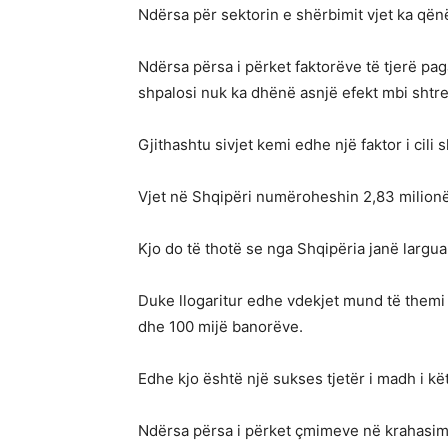
Ndërsa për sektorin e shërbimit vjet ka që
Ndërsa përsa i përket faktorëve të tjerë pag
shpalosi nuk ka dhënë asnjë efekt mbi shtres
Gjithashtu sivjet kemi edhe një faktor i cili
Vjet në Shqipëri numëroheshin 2,83 milionë
Kjo do të thotë se nga Shqipëria janë largua
Duke llogaritur edhe vdekjet mund të themi q
dhe 100 mijë banorëve.
Edhe kjo është një sukses tjetër i madh i kët
Ndërsa përsa i përket çmimeve në krahasim me