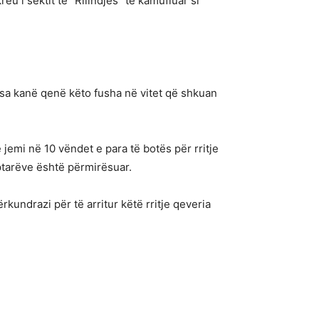
u i sektit të “Rilindjes” të kamufluar si
e sa kanë qenë këto fusha në vitet që shkuan
 jemi në 10 vëndet e para të botës për rritje
ptarëve është përmirësuar.
kundrazi për të arritur këtë rritje qeveria