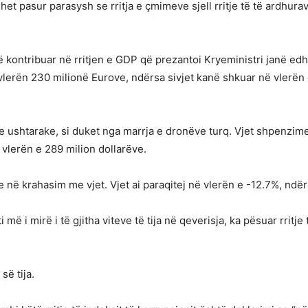
et pasur parasysh se rritja e çmimeve sjell rritje të të ardhurav
etë kontribuar në rritjen e GDP që prezantoi Kryeministri janë edh
ë vlerën 230 milionë Eurove, ndërsa sivjet kanë shkuar në vlerën
e ushtarake, si duket nga marrja e dronëve turq. Vjet shpenzime
 vlerën e 289 milion dollarëve.
e në krahasim me vjet. Vjet ai paraqitej në vlerën e -12.7%, ndër
iti më i mirë i të gjitha viteve të tija në qeverisja, ka pësuar rrit
së tija.