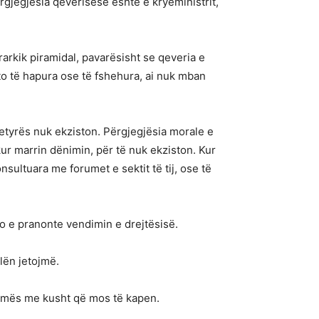
ërgjegjësia qeverisëse është e kryeministrit,
rarkik piramidal, pavarësisht se qeveria e
ato të hapura ose të fshehura, ai nuk mban
etyrës nuk ekziston. Përgjegjësia morale e
kur marrin dënimin, për të nuk ekziston. Kur
ultuara me forumet e sektit të tij, ose të
do e pranonte vendimin e drejtësisë.
lën jetojmë.
 Ramës me kusht që mos të kapen.