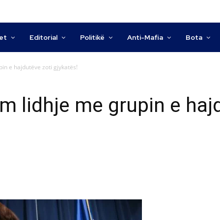
tet
Editorial
Politikë
Anti-Mafia
Bota
in e hajdutëve zoti gjykatës!
m lidhje me grupin e haj