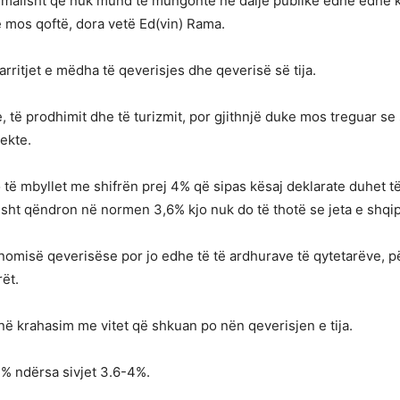
normalisht që nuk mund të mungonte në dalje publike edhe edhe kre
 që mos qoftë, dora vetë Ed(vin) Rama.
rritjet e mëdha të qeverisjes dhe qeverisë së tija.
ve, të prodhimit dhe të turizmit, por gjithnjë duke mos treguar s
ekte.
o të mbyllet me shifrën prej 4% që sipas kësaj deklarate duhet të
isht qëndron në normen 3,6% kjo nuk do të thotë se jeta e shqi
nomisë qeverisëse por jo edhe të të ardhurave të qytetarëve, për
ët.
në krahasim me vitet që shkuan po nën qeverisjen e tija.
1% ndërsa sivjet 3.6-4%.