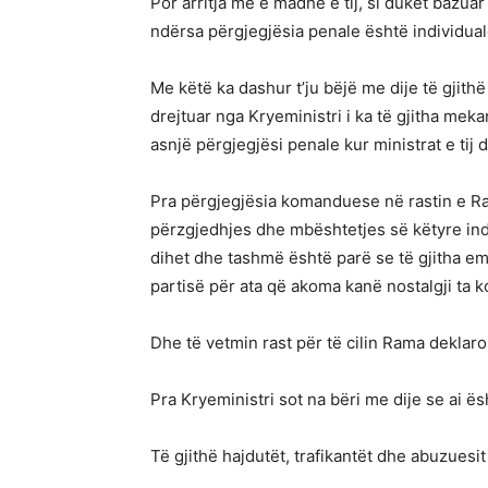
Por arritja më e madhe e tij, si duket bazuar
ndërsa përgjegjësia penale është individual
Me këtë ka dashur t’ju bëjë me dije të gjith
drejtuar nga Kryeministri i ka të gjitha mek
asnjë përgjegjësi penale kur ministrat e tij
Pra përgjegjësia komanduese në rastin e Ra
përzgjedhjes dhe mbështetjes së këtyre indiv
dihet dhe tashmë është parë se të gjitha em
partisë për ata që akoma kanë nostalgji ta ko
Dhe të vetmin rast për të cilin Rama deklar
Pra Kryeministri sot na bëri me dije se ai ë
Të gjithë hajdutët, trafikantët dhe abuzue