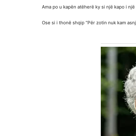
Ama po u kapën atëherë ky si një kapo i një
Ose si i thonë shqip “Për zotin nuk kam asnj