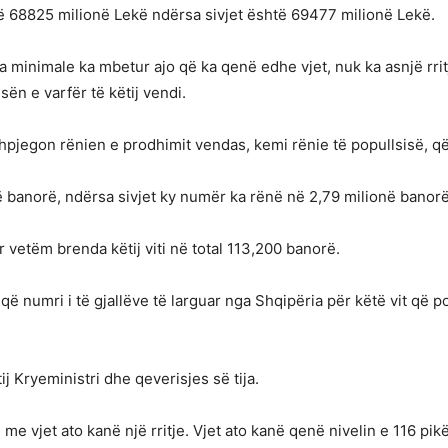
në 68825 milionë Lekë ndërsa sivjet është 69477 milionë Lekë.
a minimale ka mbetur ajo që ka qenë edhe vjet, nuk ka asnjë rritj
ën e varfër të këtij vendi.
 shpjegon rënien e prodhimit vendas, kemi rënie të popullsisë, që
 banorë, ndërsa sivjet ky numër ka rënë në 2,79 milionë banorë
r vetëm brenda këtij viti në total 113,200 banorë.
ë numri i të gjallëve të larguar nga Shqipëria për këtë vit që 
ij Kryeministri dhe qeverisjes së tija.
 vjet ato kanë një rritje. Vjet ato kanë qenë nivelin e 116 pikë