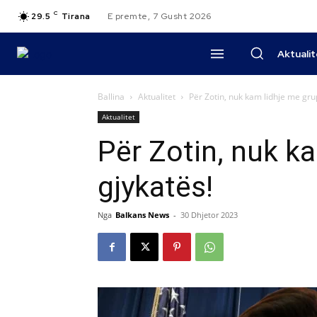
C
29.5
Tirana
E premte, 7 Gusht 2026
Aktuali
Ballina
Aktualitet
Për Zotin, nuk kam lidhje me grup
Aktualitet
Për Zotin, nuk ka
gjykatës!
Nga
Balkans News
-
30 Dhjetor 2023