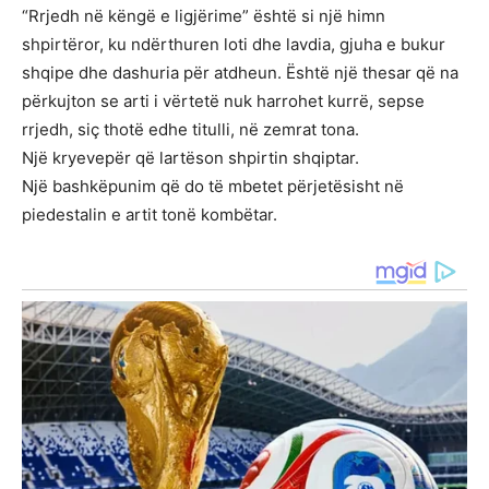
“Rrjedh në këngë e ligjërime” është si një himn
shpirtëror, ku ndërthuren loti dhe lavdia, gjuha e bukur
shqipe dhe dashuria për atdheun. Është një thesar që na
përkujton se arti i vërtetë nuk harrohet kurrë, sepse
rrjedh, siç thotë edhe titulli, në zemrat tona.
Një kryevepër që lartëson shpirtin shqiptar.
Një bashkëpunim që do të mbetet përjetësisht në
piedestalin e artit tonë kombëtar.