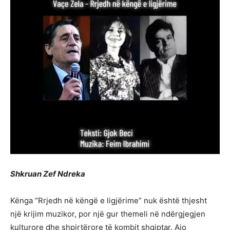
Shkruan Zef Ndreka
Kënga “Rrjedh në këngë e ligjërime” nuk është thjesht
një krijim muzikor, por një gur themeli në ndërgjegjen
kulturore dhe shpirtërore të kombit shqiptar. Ajo