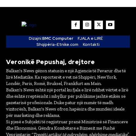
Dizajni:
BMC Computer
FJALA e LIRË
Shqipëria-Etnike.com
Kontakti
Veronikë Pepushaj, drejtore
Balkan's News gëzon statusin e një Agjencie të Pavarur dhe të
lirë Mediatike. Ka reporterët e vet në Shqipëri, New York,
Londër, Paris, Romë, Bruksel, Frankfurt am Main.
Balkan's News është një portal ku fjala e lirë ndihet vërtet e lirë
dhe është rreptësisht i mbyllur për publikime jashtë etikës së
gazetarisë profesionale. Duke patur një numër të madh
vizitorësh, Balkan's News ofron hapësira dhe mundësi ideale
për marketing dhe reklama.
Si pjesë e Subjekti të regjistruar pranë Ministrisë së Financave
dhe Ekonomisë, Qëndra Kombëtare e Biznesit me Fushë
Veprimtarie: “
Tregëti artikuj të ndryshëm, shërbime mediatike
”,