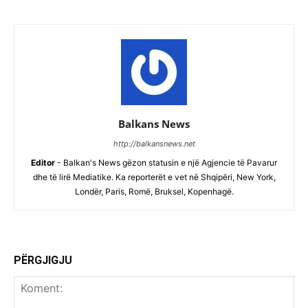
Balkans News
http://balkansnews.net
Editor
- Balkan's News gëzon statusin e një Agjencie të Pavarur
dhe të lirë Mediatike. Ka reporterët e vet në Shqipëri, New York,
Londër, Paris, Romë, Bruksel, Kopenhagë.
PËRGJIGJU