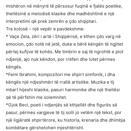
mishëron në mënyrë të përsosur fuqinë e fjalës poetike,
thellësinë e melodisë klasike dhe madhështinë e një
interpretimi që prek zemrën e çdo shqiptari.
Tre kolosë – një vepër e pavdekshme:
* Vaçe Zela, zëri i artë i Shqipërisë, e kthen çdo varg në
emocion, çdo notë në jetë, duke e bërë këngën të ngjitet
përtej kufijve të kohës. Me timbrin e saj të ngrohtë e plot
ndjenjë, ajo nuk këndon, por rrëfen dhe lutet përmes
këngës.
*Feim Ibrahimi, kompozitori me shpirt simfonik, i dha
këngës një ndjeshmëri të rrallë artistike. Muzika e tij
mbart hijeshi klasike, pasuri harmonike dhe një thellësi
që të përfshin me solemnitet.
*Gjok Beci, poeti i ndjenjës së kthjellët dhe figurës së
pasur, përmes vargjeve të tij solli jo vetëm një tekst, por
një ligjëratë shpirtërore, ku historia, krenaria dhe dhimbja
kombëtare gërshetohen mjeshtërisht.