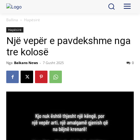
Ballina
Hapësirë
Hapësirë
Një vepër e pavdekshme nga
tre kolosë
Nga
Balkans News
-
7 Gusht 2025
0