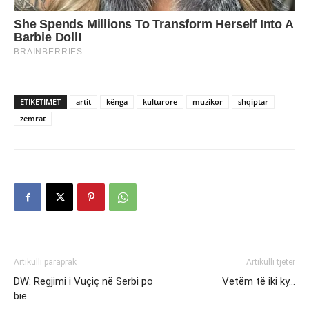
ETIKETIMET
artit
kënga
kulturore
muzikor
shqiptar
zemrat
Artikulli paraprak
Artikulli tjetër
DW: Regjimi i Vuçiç në Serbi po
Vetëm të iki ky…
bie