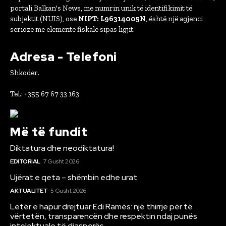
portali Balkan's News, me numrin unik të identifikimit të
subjektit (NUIS), ose
NIPT: L96314005N
, është një agjenci
serioze me elementë fiskalë sipas ligjit.
Adresa - Telefoni
Shkoder.
Tel.: +355 67 67 33 163
Më të fundit
Diktatura dhe neodiktatura!
EDITORIAL
7 Gusht 2026
Ujërat e qeta – shëmbin edhe urat
AKTUALITET
5 Gusht 2026
Letër e hapur drejtuar Edi Ramës: një thirrje për të
vërtetën, transparencën dhe respektin ndaj punës
intelektuale të diasporës