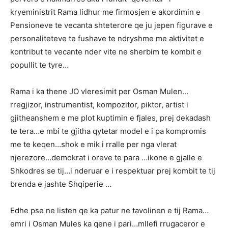
kryeministrit Rama lidhur me firmosjen e akordimin e
Pensioneve te vecanta shteterore qe ju jepen figurave e
personaliteteve te fushave te ndryshme me aktivitet e
kontribut te vecante nder vite ne sherbim te kombit e
popullit te tyre…
Rama i ka thene JO vleresimit per Osman Mulen…
rregjizor, instrumentist, kompozitor, piktor, artist i
gjitheanshem e me plot kuptimin e fjales, prej dekadash
te tera…e mbi te gjitha qytetar model e i pa kompromis
me te keqen…shok e mik i rralle per nga vlerat
njerezore…demokrat i oreve te para …ikone e gjalle e
Shkodres se tij…i nderuar e i respektuar prej kombit te tij
brenda e jashte Shqiperie …
Edhe pse ne listen qe ka patur ne tavolinen e tij Rama…
emri i Osman Mules ka qene i pari…mllefi rrugaceror e