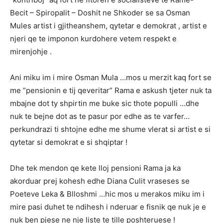
Becit – Spiropalit – Doshit ne Shkoder se sa Osman
Mules artist i gjitheanshem, qytetar e demokrat , artist e
njeri qe te imponon kurdohere vetem respekt e
mirenjohje .
Ani miku im i mire Osman Mula …mos u merzit kaq fort se
me ”pensionin e tij qeveritar” Rama e askush tjeter nuk ta
mbajne dot ty shpirtin me buke sic thote populli …dhe
nuk te bejne dot as te pasur por edhe as te varfer…
perkundrazi ti shtojne edhe me shume vlerat si artist e si
qytetar si demokrat e si shqiptar !
Dhe tek mendon qe kete lloj pensioni Rama ja ka
akorduar prej kohesh edhe Diana Culit vraseses se
Poeteve Leka & Blloshmi …hic mos u merakos miku im i
mire pasi duhet te ndihesh i nderuar e fisnik qe nuk je e
nuk ben pjese ne nje liste te tille poshteruese !