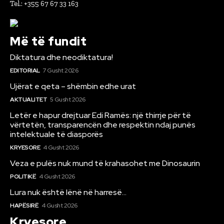
Tel.: +355 67 67 33 163
Më të fundit
Diktatura dhe neodiktatura!
EDITORIAL
7 Gusht 2026
Ujërat e qeta – shëmbin edhe urat
AKTUALITET
5 Gusht 2026
Letër e hapur drejtuar Edi Ramës: një thirrje për të
vërtetën, transparencën dhe respektin ndaj punës
intelektuale të diasporës
KRYESORE
4 Gusht 2026
Veza e pulës nuk mund të krahasohet me Dinosaurin
POLITIKË
4 Gusht 2026
Lura nuk është lënë në harresë…
HAPËSIRË
4 Gusht 2026
Kryesore