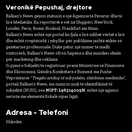
Veronikë Pepushaj, drejtore
Balkan's News gëzon statusin e një Agjencie të Pavarur dhe të
lirë Mediatike. Ka reporterët e vet në Shqipëri, New York,
Londër, Paris, Romë, Bruksel, Frankfurt am Main.
Balkan's News është një portal ku fjala e lirë ndihet vërtet e lirë
dhe është rreptësisht i mbyllur për publikime jashtë etikës së
gazetarisë profesionale. Duke patur një numër të madh
vizitorësh, Balkan's News ofron hapësira dhe mundësi ideale
për marketing dhe reklama.
Si pjesë e Subjekti të regjistruar pranë Ministrisë së Financave
dhe Ekonomisë, Qëndra Kombëtare e Biznesit me Fushë
Veprimtarie: “
Tregëti artikuj të ndryshëm, shërbime mediatike
”,
portali Balkan's News, me numrin unik të identifikimit të
subjektit (NUIS), ose
NIPT: L96314005N
, është një agjenci
serioze me elementë fiskalë sipas ligjit.
Adresa - Telefoni
Shkoder.