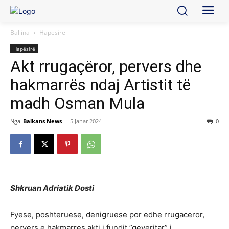
Ballina
Hapësirë
Hapësirë
Akt rrugaçëror, pervers dhe
hakmarrës ndaj Artistit të
madh Osman Mula
Nga
Balkans News
-
5 Janar 2024
0
Shkruan Adriatik Dosti
Fyese, poshteruese, denigruese por edhe rrugaceror,
pervers e hakmarres akti i fundit ”qeveritar” i