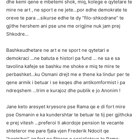
dhe kemi qene e mbetemi shok, miq, kolege e qytetare te
mire ne art , ne sport e ne jete…por edhe demokrate te
oreve te para …sikurse edhe te dy ”filo-shkodrane” te
gjithe hershem ani pse une me origjine nuk jam prej
Shkodre…
Bashkeudhetare ne art e ne sport ne qytetari e
demokraci …ne batuta e histori pa fund … ne sa e sa
tavolina kafeje se bashku me shoke e miq te mire te
perbashket…ku Osmani drejt me e thene ka lindur per te
qene armik i betuar i se keqes dhe antikomformist i pa
ndreqshem …trim e kurajoz dhe publik e jo Anonim !
Jane keto aresyet kryesore pse Rama qe e di fort mire
pse Osmanin e ka kundershtar te betuar te tij per gjithcka
e prej vitesh …preferoi ti akordoje pension te vecante
shteteror me pare fjala vjen Frederik Ndocit qe
”kontriboj” aq fort ne fitoren e socialisteve te Rame-