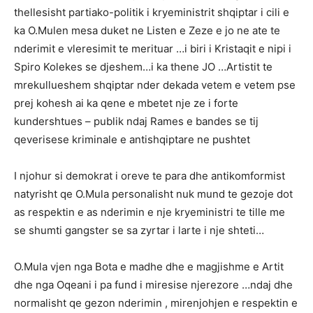
thellesisht partiako-politik i kryeministrit shqiptar i cili e
ka O.Mulen mesa duket ne Listen e Zeze e jo ne ate te
nderimit e vleresimit te merituar …i biri i Kristaqit e nipi i
Spiro Kolekes se djeshem…i ka thene JO …Artistit te
mrekullueshem shqiptar nder dekada vetem e vetem pse
prej kohesh ai ka qene e mbetet nje ze i forte
kundershtues – publik ndaj Rames e bandes se tij
qeverisese kriminale e antishqiptare ne pushtet
I njohur si demokrat i oreve te para dhe antikomformist
natyrisht qe O.Mula personalisht nuk mund te gezoje dot
as respektin e as nderimin e nje kryeministri te tille me
se shumti gangster se sa zyrtar i larte i nje shteti…
O.Mula vjen nga Bota e madhe dhe e magjishme e Artit
dhe nga Oqeani i pa fund i miresise njerezore …ndaj dhe
normalisht qe gezon nderimin , mirenjohjen e respektin e