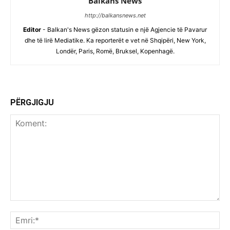
Balkans News
http://balkansnews.net
Editor
- Balkan's News gëzon statusin e një Agjencie të Pavarur
dhe të lirë Mediatike. Ka reporterët e vet në Shqipëri, New York,
Londër, Paris, Romë, Bruksel, Kopenhagë.
PËRGJIGJU