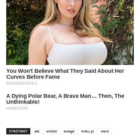
ETIKETIMET
akt
artistit
kolegë
miku yt
vlerë