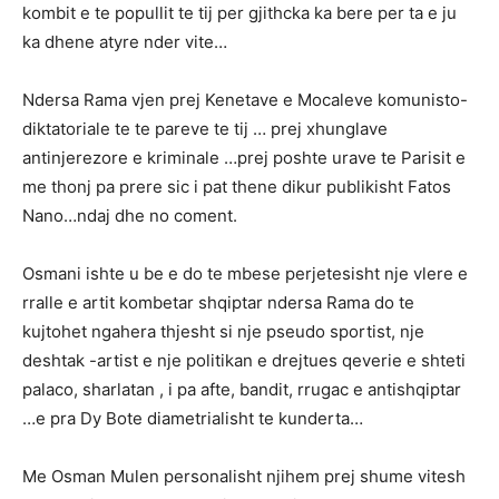
kombit e te popullit te tij per gjithcka ka bere per ta e ju
ka dhene atyre nder vite…
Ndersa Rama vjen prej Kenetave e Mocaleve komunisto-
diktatoriale te te pareve te tij … prej xhunglave
antinjerezore e kriminale …prej poshte urave te Parisit e
me thonj pa prere sic i pat thene dikur publikisht Fatos
Nano…ndaj dhe no coment.
Osmani ishte u be e do te mbese perjetesisht nje vlere e
rralle e artit kombetar shqiptar ndersa Rama do te
kujtohet ngahera thjesht si nje pseudo sportist, nje
deshtak -artist e nje politikan e drejtues qeverie e shteti
palaco, sharlatan , i pa afte, bandit, rrugac e antishqiptar
…e pra Dy Bote diametrialisht te kunderta…
Me Osman Mulen personalisht njihem prej shume vitesh