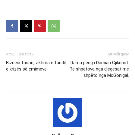
Artikulli paraprak
Artikulli tjetër
Biznesi fason, viktima e fundit
Rama peng i Damian Gjiknurit:
e krizës së çmimeve
Të shpëtova nga djegësat me
shpëto nga McGonigal.