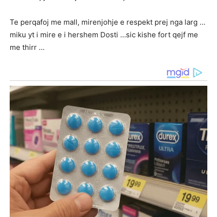
Te perqafoj me mall, mirenjohje e respekt prej nga larg …
miku yt i mire e i hershem Dosti …sic kishe fort qejf me
me thirr …