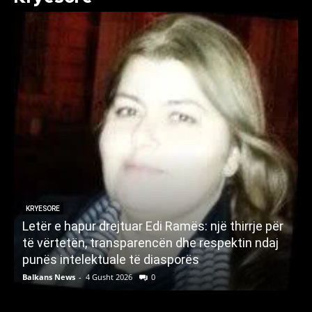
KRYESORE
Letër e hapur drejtuar Edi Ramës: një thirrje për
A
të vërtetën, transparencën dhe respektin ndaj
punës intelektuale të diasporës
p
Balkans News
-
4 Gusht 2026
0
B