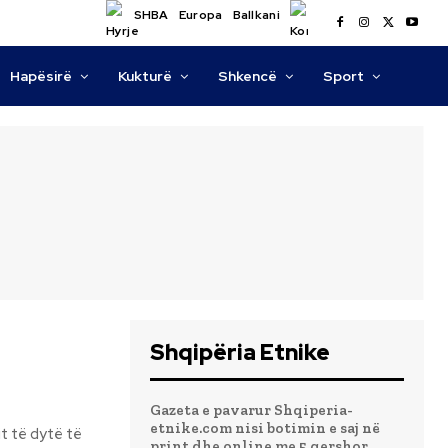
SHBA
Europa
Ballkani
Hapësirë
Kukturë
Shkencë
Sport
Shqipëria Etnike
Gazeta e pavarur Shqiperia-
etnike.com nisi botimin e saj në
print dhe online me 5 qershor