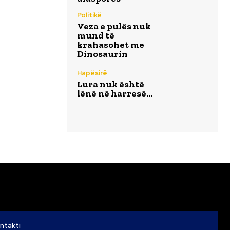
Politikë
Veza e pulës nuk
mund të
krahasohet me
Dinosaurin
Hapësirë
Lura nuk është
lënë në harresë…
ntakti