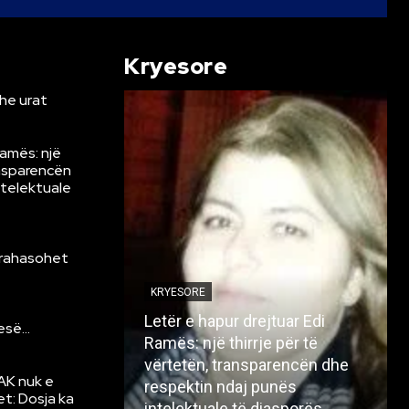
Kryesore
he urat
Ramës: një
ansparencën
ntelektuale
krahasohet
KRYESORE
Letër e hapur drejtuar Edi
resë…
Ramës: një thirrje për të
vërtetën, transparencën dhe
AK nuk e
respektin ndaj punës
et: Dosja ka
intelektuale të diasporës