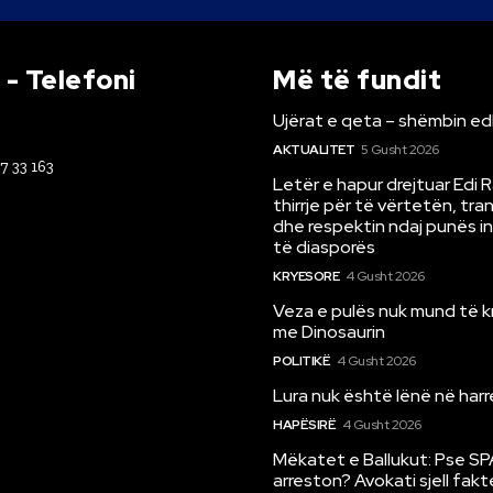
- Telefoni
Më të fundit
Ujërat e qeta – shëmbin ed
AKTUALITET
5 Gusht 2026
67 33 163
Letër e hapur drejtuar Edi 
thirrje për të vërtetën, tr
dhe respektin ndaj punës i
të diasporës
KRYESORE
4 Gusht 2026
Veza e pulës nuk mund të 
me Dinosaurin
POLITIKË
4 Gusht 2026
Lura nuk është lënë në har
HAPËSIRË
4 Gusht 2026
Mëkatet e Ballukut: Pse SP
arreston? Avokati sjell fakt