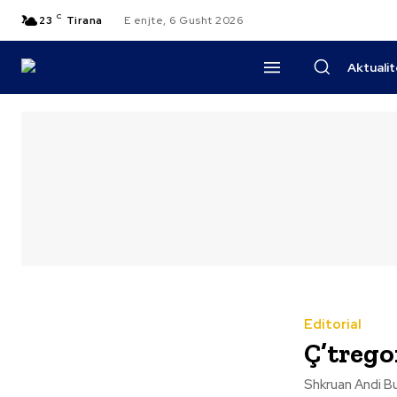
C
23
Tirana
E enjte, 6 Gusht 2026
Aktuali
Editorial
Ç’trego
Shkruan Andi Bushati Normalisht, për rekrutimin nga Rama të një zyrta