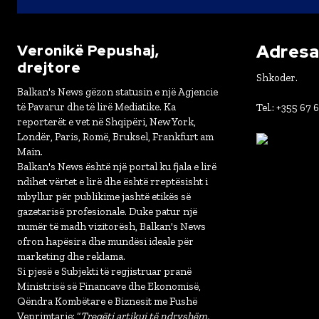
Adresa 
Veronikë Pepushaj,
drejtore
Shkoder.
Balkan's News gëzon statusin e një Agjencie
të Pavarur dhe të lirë Mediatike. Ka
Tel.: +355 67 
reporterët e vet në Shqipëri, New York,
Londër, Paris, Romë, Bruksel, Frankfurt am
Main.
Balkan's News është një portal ku fjala e lirë
ndihet vërtet e lirë dhe është rreptësisht i
mbyllur për publikime jashtë etikës së
gazetarisë profesionale. Duke patur një
numër të madh vizitorësh, Balkan's News
ofron hapësira dhe mundësi ideale për
marketing dhe reklama.
Si pjesë e Subjekti të regjistruar pranë
Ministrisë së Financave dhe Ekonomisë,
Qëndra Kombëtare e Biznesit me Fushë
Veprimtarie: “
Tregëti artikuj të ndryshëm,