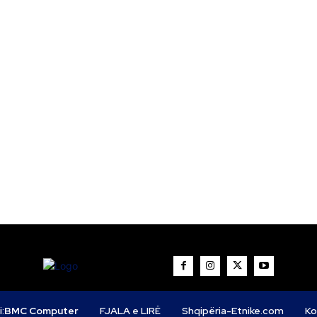
i:
BMC Computer
FJALA e LIRË
Shqipëria-Etnike.com
Ko