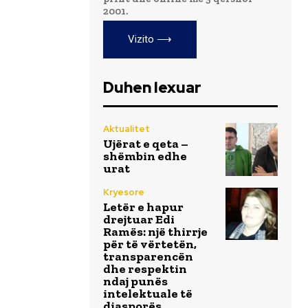
2001.
Vizito ⟶
Duhen lexuar
Aktualitet
Ujërat e qeta –
shëmbin edhe
urat
Kryesore
Letër e hapur
drejtuar Edi
Ramës: një thirrje
për të vërtetën,
transparencën
dhe respektin
ndaj punës
intelektuale të
diasporës