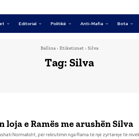
tet
Editorial
Politikë
Anti-Mafia
Bota
Ballina
Etiketimet
Silva
Tag:
Silva
n loja e Ramës me arushën Silva
reje të nivelit të dytë të