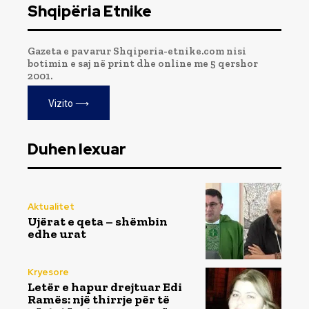
Shqipëria Etnike
Gazeta e pavarur Shqiperia-etnike.com nisi
botimin e saj në print dhe online me 5 qershor
2001.
Vizito ⟶
Duhen lexuar
Aktualitet
Ujërat e qeta – shëmbin
edhe urat
Kryesore
Letër e hapur drejtuar Edi
Ramës: një thirrje për të