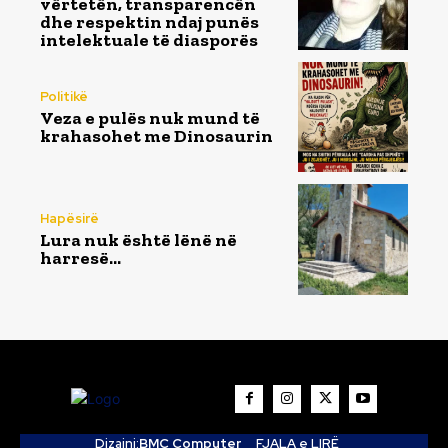
vërtetën, transparencën
dhe respektin ndaj punës
intelektuale të diasporës
Politikë
Veza e pulës nuk mund të
krahasohet me Dinosaurin
Hapësirë
Lura nuk është lënë në
harresë…
Dizajni:
BMC Computer
FJALA e LIRË