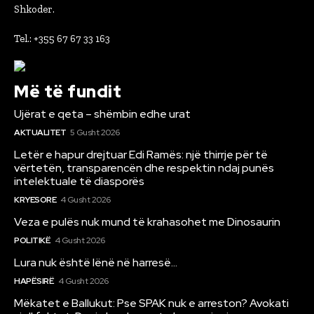
Shkoder.
Tel.: +355 67 67 33 163
Më të fundit
Ujërat e qeta – shëmbin edhe urat
AKTUALITET
5 Gusht 2026
Letër e hapur drejtuar Edi Ramës: një thirrje për të
vërtetën, transparencën dhe respektin ndaj punës
intelektuale të diasporës
KRYESORE
4 Gusht 2026
Veza e pulës nuk mund të krahasohet me Dinosaurin
POLITIKË
4 Gusht 2026
Lura nuk është lënë në harresë…
HAPËSIRË
4 Gusht 2026
Mëkatet e Ballukut: Pse SPAK nuk e arreston? Avokati