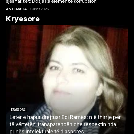
sjell faktet: Dosja ka elemente korrupsioni
ANTI-MAFIA
1 Gusht 2026
Kryesore
KRYESORE
Letër e hapur drejtuar Edi Ramës: një thirrje për
A
të vërtetën, transparencën dhe respektin ndaj
punës intelektuale të diasporës
p