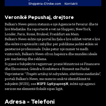
Shqipëria-Etnike.com
Kontakti
Veronikë Pepushaj, drejtore
Balkan's News gëzon statusin e një Agjencie të Pavarur dhe të
lirë Mediatike. Ka reporterët e vet në Shqipëri, New York,
Londër, Paris, Romë, Bruksel, Frankfurt am Main.
Balkan's News është një portal ku fjala e lirë ndihet vërtet e lirë
dhe është rreptësisht i mbyllur për publikime jashtë etikës së
gazetarisë profesionale. Duke patur një numër të madh
vizitorësh, Balkan's News ofron hapësira dhe mundësi ideale
për marketing dhe reklama.
Si pjesë e Subjekti të regjistruar pranë Ministrisë së Financave
dhe Ekonomisë, Qëndra Kombëtare e Biznesit me Fushë
Veprimtarie: “
Tregëti artikuj të ndryshëm, shërbime mediatike
”,
portali Balkan's News, me numrin unik të identifikimit të
subjektit (NUIS), ose
NIPT: L96314005N
, është një agjenci
serioze me elementë fiskalë sipas ligjit.
Adresa - Telefoni