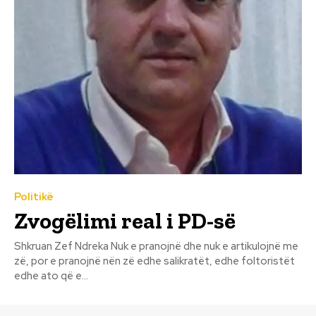
Politikë
Zvogëlimi real i PD-së
Shkruan Zef Ndreka Nuk e pranojnë dhe nuk e artikulojnë me
zë, por e pranojnë nën zë edhe salikratët, edhe foltoristët
edhe ato që e...