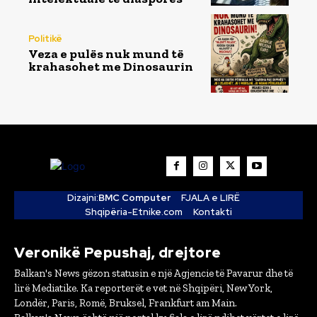
Politikë
Veza e pulës nuk mund të
krahasohet me Dinosaurin
Dizajni:
BMC Computer
FJALA e LIRË
Shqipëria-Etnike.com
Kontakti
Veronikë Pepushaj, drejtore
Balkan's News gëzon statusin e një Agjencie të Pavarur dhe të
lirë Mediatike. Ka reporterët e vet në Shqipëri, New York,
Londër, Paris, Romë, Bruksel, Frankfurt am Main.