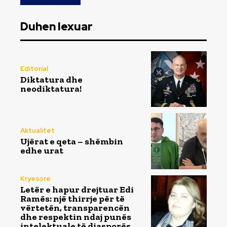
Duhen lexuar
Editorial
Diktatura dhe
neodiktatura!
Aktualitet
Ujërat e qeta – shëmbin
edhe urat
Kryesore
Letër e hapur drejtuar Edi
Ramës: një thirrje për të
vërtetën, transparencën
dhe respektin ndaj punës
intelektuale të diasporës