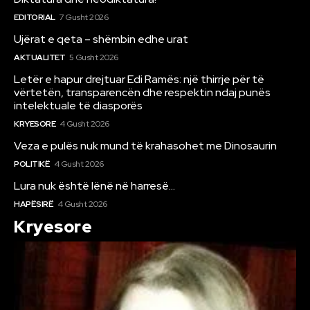
EDITORIAL
7 Gusht 2026
Ujërat e qeta – shëmbin edhe urat
AKTUALITET
5 Gusht 2026
Letër e hapur drejtuar Edi Ramës: një thirrje për të
vërtetën, transparencën dhe respektin ndaj punës
intelektuale të diasporës
KRYESORE
4 Gusht 2026
Veza e pulës nuk mund të krahasohet me Dinosaurin
POLITIKË
4 Gusht 2026
Lura nuk është lënë në harresë…
HAPËSIRË
4 Gusht 2026
Kryesore