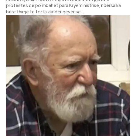
protestës që po mbahet para Kryeministrisë, ndërsa ka
bërë thirrje të forta kundër qeverisë...