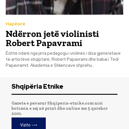
Hapësirë
Ndërron jetë violinisti
Robert Papavrami
Është ndarë nga jeta pedagogu i violinës i disa gjeneratave
të artistëve shqiptarë, Robert Papavrami dhe babai i Tedi
Papavramit. Akademia e Shkencave shprehu...
Shqipëria Etnike
Gazeta e pavarur Shqiperia-etnike.com nisi
botimin e saj në print dhe online me 5 qershor
2001.
Vizito ⟶