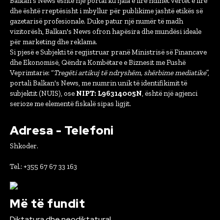
Balkan's News është një portal ku fjala e lirë ndihet vërtet e lirë
dhe është rreptësisht i mbyllur për publikime jashtë etikës së
gazetarisë profesionale. Duke patur një numër të madh
vizitorësh, Balkan's News ofron hapësira dhe mundësi ideale
për marketing dhe reklama.
Si pjesë e Subjekti të regjistruar pranë Ministrisë së Financave
dhe Ekonomisë, Qëndra Kombëtare e Biznesit me Fushë
Veprimtarie: “
Tregëti artikuj të ndryshëm, shërbime mediatike
”,
portali Balkan's News, me numrin unik të identifikimit të
subjektit (NUIS), ose
NIPT: L96314005N
, është një agjenci
serioze me elementë fiskalë sipas ligjit.
Adresa - Telefoni
Shkoder.
Tel.: +355 67 67 33 163
Më të fundit
Diktatura dhe neodiktatura!