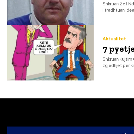
Shkruan Zef Ndreka Përse festuan me dt 8 dhjetor foltoristët dhe Beris
i tradhtuan idea
Aktualitet
7 pyetje
Shkruan Kujtim Gjuzi Rama ik! Do të shkojnë një nga një në burga bas
zgjedhjet për k