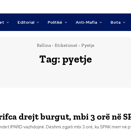
tet
Editorial
Politikë
Anti-Mafia
Bota
Ballina
Etiketimet
Pyetje
Tag:
pyetje
rifca drejt burgut, mbi 3 orë në 
det IPARD vazhdojnë. Dëshmi zgjati mbi 3 orë, ku SPAK merr në py