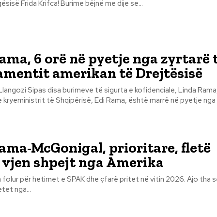
ësisë Frida Krifca! Burime bëjnë me dije se...
ama, 6 orë në pyetje nga zyrtarë 
mentit amerikan të Drejtësisë
a e kofidenciale, Linda Rama,
 kryeministrit të Shqipërisë, Edi Rama, është marrë në pyetje nga 
ama-McGonigal, prioritare, fletë
 vjen shpejt nga Amerika
a folur për hetimet e SPAK dhe çfarë pritet në vitin 2026. Ajo tha 
tet nga...