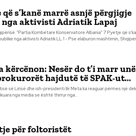
e që s’kanë marrë asnjë përgjigje
 nga aktivisti Adriatik Lapaj
së. "Partia Kombëtare Konservatore Albania" 7 Pyetje që s'kanë marrë
publike nga aktivisti Adriatik LL 1 - Pse elaburon mashtimin, Shqipëri
ta kërcënon: Nesër do t’i marr unë
prokurorët hajdutë të SPAK-ut…
tisë së Lirisë dhe ish-presidenti Ilir Meta ka reaguar përmes një de
kuara nga media se është thirrur nga...
je për foltoristët