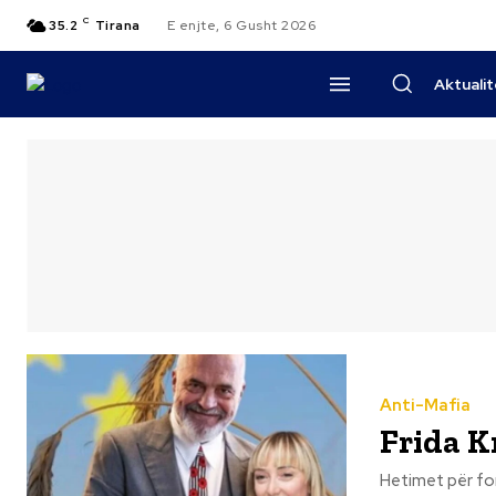
C
35.2
Tirana
E enjte, 6 Gusht 2026
Aktuali
Anti-Mafia
Frida K
Hetimet për fon