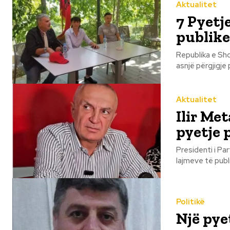
Aktualitet
7 Pyetj
publike
Republika e Shqipëri
asnjë përgjigje 
Aktualitet
Ilir Me
pyetje 
Presidenti i Par
lajmeve të publi
Politikë
Një pyet