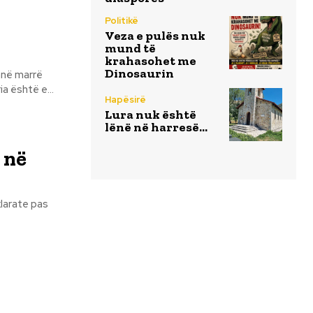
Politikë
Veza e pulës nuk
mund të
krahasohet me
Dinosaurin
a është e...
Hapësirë
Lura nuk është
lënë në harresë…
 në
klarate pas