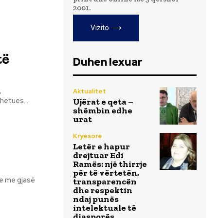
2001.
Vizito ⟶
të
Duhen lexuar
Aktualitet
hetues...
Ujërat e qeta –
shëmbin edhe
urat
Kryesore
Letër e hapur
drejtuar Edi
Ramës: një thirrje
për të vërtetën,
se me gjasë
transparencën
dhe respektin
ndaj punës
intelektuale të
diasporës