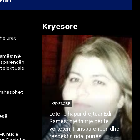
ntakti
Kryesore
he urat
Ramës: një
ansparencën
ntelektuale
krahasohet
KRYESORE
Letër e hapur drejtuar Edi
resë…
Ramës: një thirrje për të
vërtetën, transparencën dhe
AK nuk e
respektin ndaj punës