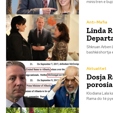
ministren e bujq
Anti-Mafia
Linda R
Departa
Shkruan Arben Llangozi Sipas disa burimeve të sigurt
bashkëshortja e
Aktualitet
Dosja R
porosia
Klodiana Lala k
Rama do të pye