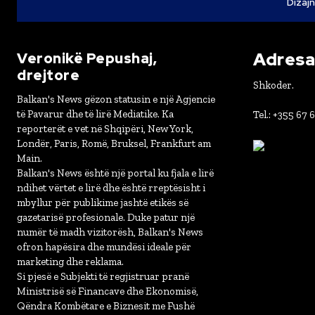
Dizajn
Adresa 
Veronikë Pepushaj,
drejtore
Shkoder.
Balkan's News gëzon statusin e një Agjencie
të Pavarur dhe të lirë Mediatike. Ka
Tel.: +355 67 
reporterët e vet në Shqipëri, New York,
Londër, Paris, Romë, Bruksel, Frankfurt am
Main.
Balkan's News është një portal ku fjala e lirë
ndihet vërtet e lirë dhe është rreptësisht i
mbyllur për publikime jashtë etikës së
gazetarisë profesionale. Duke patur një
numër të madh vizitorësh, Balkan's News
ofron hapësira dhe mundësi ideale për
marketing dhe reklama.
Si pjesë e Subjekti të regjistruar pranë
Ministrisë së Financave dhe Ekonomisë,
Qëndra Kombëtare e Biznesit me Fushë