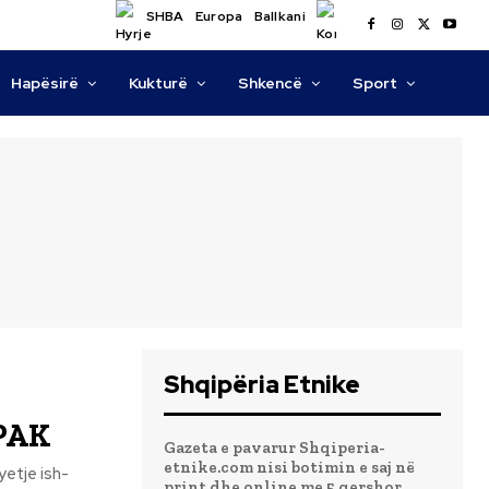
SHBA
Europa
Ballkani
Hapësirë
Kukturë
Shkencë
Sport
Shqipëria Etnike
SPAK
Gazeta e pavarur Shqiperia-
etnike.com nisi botimin e saj në
etje ish-
print dhe online me 5 qershor