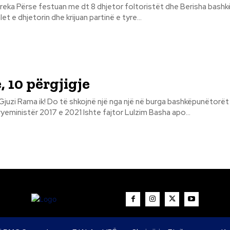
ha bashkë me to?! Ata
let e dhjetorin dhe krijuan partinë e tyre...
, 10 përgjigje
hkëpunëtorët që vodhën
ryeministër 2017 e 2021 Ishte fajtor Lulzim Basha apo...