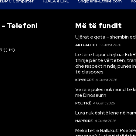
i:
BMC Computer
FJALA e LIRË
Shqipëria-Etnike.com
Ko
- Telefoni
Më të fundit
Ujërat e qeta – shëmbin ed
AKTUALITET
5 Gusht 2026
67 33 163
Letër e hapur drejtuar Edi 
thirrje për të vërtetën, tr
dhe respektin ndaj punës i
të diasporës
KRYESORE
4 Gusht 2026
Veza e pulës nuk mund të 
me Dinosaurin
POLITIKË
4 Gusht 2026
Lura nuk është lënë në har
HAPËSIRË
4 Gusht 2026
Mëkatet e Ballukut: Pse SP