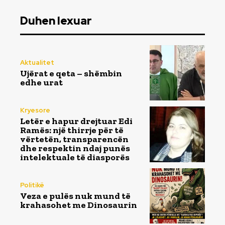
Duhen lexuar
Aktualitet
Ujërat e qeta – shëmbin
edhe urat
Kryesore
Letër e hapur drejtuar Edi
Ramës: një thirrje për të
vërtetën, transparencën
dhe respektin ndaj punës
intelektuale të diasporës
Politikë
Veza e pulës nuk mund të
krahasohet me Dinosaurin