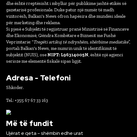
dhe është rreptësisht i mbyllur për publikime jashtë etikës së
gazetarisë profesionale. Duke patur një numër të madh
vizitorësh, Balkan's News ofron hapësira dhe mundësi ideale
për marketing dhe reklama.
Si pjesë e Subjekti të regjistruar pranë Ministrisë së Financave
dhe Ekonomisë, Qëndra Kombëtare e Biznesit me Fushë
Veprimtarie: “
Tregëti artikuj të ndryshëm, shërbime mediatike
”,
portali Balkan's News, me numrin unik të identifikimit të
subjektit (NUIS), ose
NIPT: L96314005N
, është një agjenci
serioze me elementë fiskalë sipas ligjit.
Adresa - Telefoni
Shkoder.
Tel.: +355 67 67 33 163
Më të fundit
Ujërat e qeta – shëmbin edhe urat