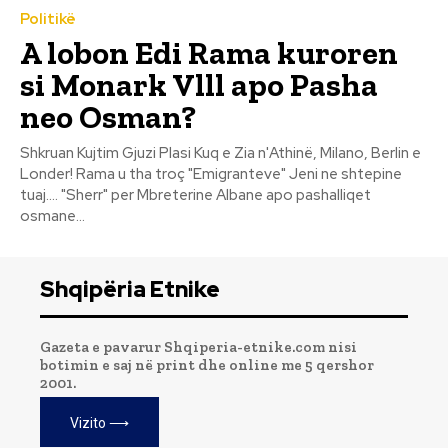
Politikë
A lobon Edi Rama kuroren
si Monark Vlll apo Pasha
neo Osman?
Shkruan Kujtim Gjuzi Plasi Kuq e Zia n'Athinë, Milano, Berlin e
Londer! Rama u tha troç "Emigranteve" Jeni ne shtepine
tuaj.... "Sherr" per Mbreterine Albane apo pashalliqet
osmane...
Shqipëria Etnike
Gazeta e pavarur Shqiperia-etnike.com nisi
botimin e saj në print dhe online me 5 qershor
2001.
Vizito ⟶