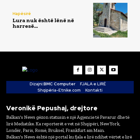
Hapësirë
Lura nuk është lënë në
harresë…
Dizajni:
BMC Computer
FJALA e LIRË
Shqipëria-Etnike.com
Kontakti
Veronikë Pepushaj, drejtore
Balkan's News gëzon statusin e një Agjencie të Pavarur dhe të
lirë Mediatike. Ka reporterët e vet në Shqipëri, New York,
Londër, Paris, Romë, Bruksel, Frankfurt am Main.
Balkan's News është një portal ku fjala e lirë ndihet vërtet e lirë