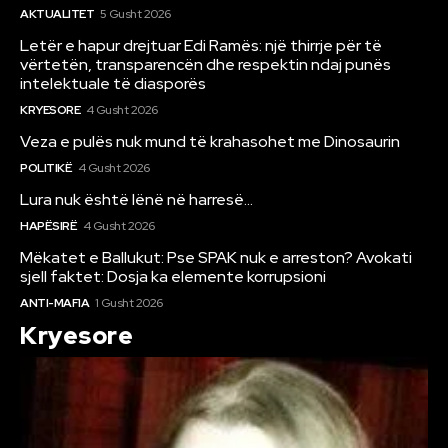
AKTUALITET
5 Gusht 2026
Letër e hapur drejtuar Edi Ramës: një thirrje për të
vërtetën, transparencën dhe respektin ndaj punës
intelektuale të diasporës
KRYESORE
4 Gusht 2026
Veza e pulës nuk mund të krahasohet me Dinosaurin
POLITIKË
4 Gusht 2026
Lura nuk është lënë në harresë…
HAPËSIRË
4 Gusht 2026
Mëkatet e Ballukut: Pse SPAK nuk e arreston? Avokati
sjell faktet: Dosja ka elemente korrupsioni
ANTI-MAFIA
1 Gusht 2026
Kryesore