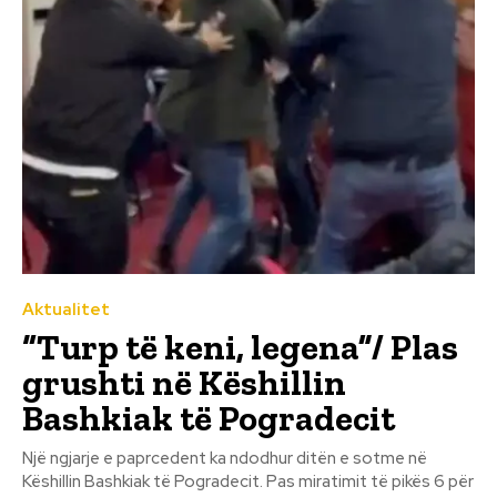
Aktualitet
“Turp të keni, legena”/ Plas
grushti në Këshillin
Bashkiak të Pogradecit
Një ngjarje e paprcedent ka ndodhur ditën e sotme në
Këshillin Bashkiak të Pogradecit. Pas miratimit të pikës 6 për