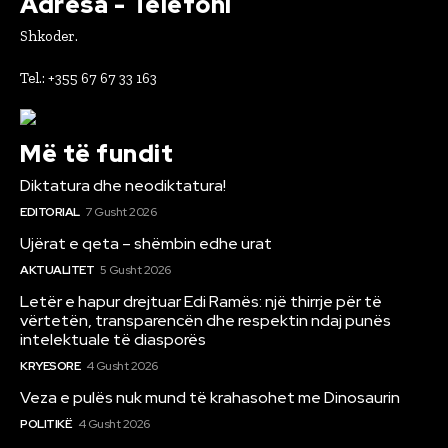
Adresa - Telefoni
Shkoder.
Tel.: +355 67 67 33 163
Më të fundit
Diktatura dhe neodiktatura!
EDITORIAL
7 Gusht 2026
Ujërat e qeta – shëmbin edhe urat
AKTUALITET
5 Gusht 2026
Letër e hapur drejtuar Edi Ramës: një thirrje për të
vërtetën, transparencën dhe respektin ndaj punës
intelektuale të diasporës
KRYESORE
4 Gusht 2026
Veza e pulës nuk mund të krahasohet me Dinosaurin
POLITIKË
4 Gusht 2026