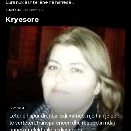
Lura nuk është lënë në harresë…
HAPËSIRË
4 Gusht 2026
Kryesore
KRYESORE
Letër e hapur drejtuar Edi Ramës: një thirrje për
A
të vërtetën, transparencën dhe respektin ndaj
punës intelektuale të diasporës
p