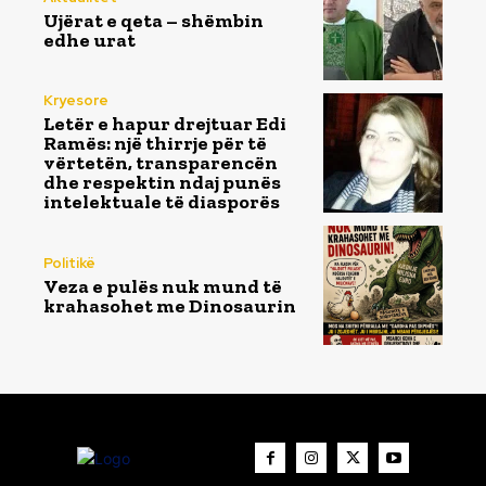
Ujërat e qeta – shëmbin
edhe urat
Kryesore
Letër e hapur drejtuar Edi
Ramës: një thirrje për të
vërtetën, transparencën
dhe respektin ndaj punës
intelektuale të diasporës
Politikë
Veza e pulës nuk mund të
krahasohet me Dinosaurin