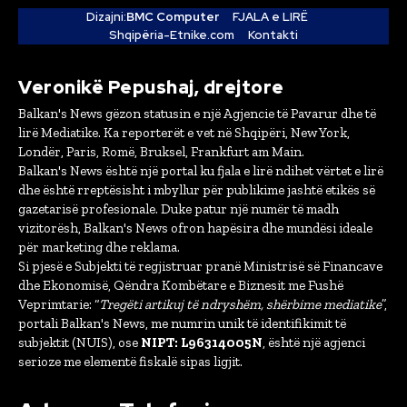
Dizajni:
BMC Computer
FJALA e LIRË
Shqipëria-Etnike.com
Kontakti
Veronikë Pepushaj, drejtore
Balkan's News gëzon statusin e një Agjencie të Pavarur dhe të
lirë Mediatike. Ka reporterët e vet në Shqipëri, New York,
Londër, Paris, Romë, Bruksel, Frankfurt am Main.
Balkan's News është një portal ku fjala e lirë ndihet vërtet e lirë
dhe është rreptësisht i mbyllur për publikime jashtë etikës së
gazetarisë profesionale. Duke patur një numër të madh
vizitorësh, Balkan's News ofron hapësira dhe mundësi ideale
për marketing dhe reklama.
Si pjesë e Subjekti të regjistruar pranë Ministrisë së Financave
dhe Ekonomisë, Qëndra Kombëtare e Biznesit me Fushë
Veprimtarie: “
Tregëti artikuj të ndryshëm, shërbime mediatike
”,
portali Balkan's News, me numrin unik të identifikimit të
subjektit (NUIS), ose
NIPT: L96314005N
, është një agjenci
serioze me elementë fiskalë sipas ligjit.