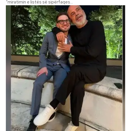
“miratimin e listës së sipërfaqes...