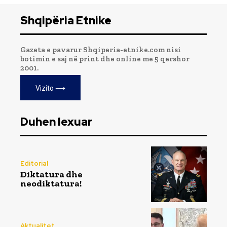
Shqipëria Etnike
Gazeta e pavarur Shqiperia-etnike.com nisi
botimin e saj në print dhe online me 5 qershor
2001.
Vizito ⟶
Duhen lexuar
Editorial
Diktatura dhe
neodiktatura!
Aktualitet