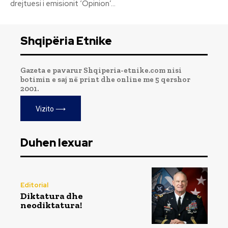
drejtuesi i emisionit ‘Opinion’...
Shqipëria Etnike
Gazeta e pavarur Shqiperia-etnike.com nisi
botimin e saj në print dhe online me 5 qershor
2001.
Vizito ⟶
Duhen lexuar
Editorial
Diktatura dhe
neodiktatura!