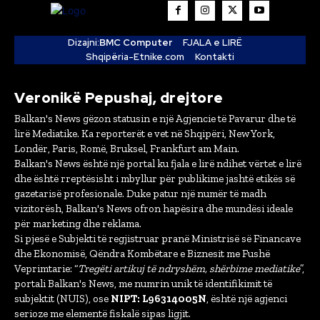
Dizajni:
BMC Computer
FJALA e LIRË
Shqipëria-Etnike.com
Kontakti
Veronikë Pepushaj, drejtore
Balkan's News gëzon statusin e një Agjencie të Pavarur dhe të
lirë Mediatike. Ka reporterët e vet në Shqipëri, New York,
Londër, Paris, Romë, Bruksel, Frankfurt am Main.
Balkan's News është një portal ku fjala e lirë ndihet vërtet e lirë
dhe është rreptësisht i mbyllur për publikime jashtë etikës së
gazetarisë profesionale. Duke patur një numër të madh
vizitorësh, Balkan's News ofron hapësira dhe mundësi ideale
për marketing dhe reklama.
Si pjesë e Subjekti të regjistruar pranë Ministrisë së Financave
dhe Ekonomisë, Qëndra Kombëtare e Biznesit me Fushë
Veprimtarie: “
Tregëti artikuj të ndryshëm, shërbime mediatike
”,
portali Balkan's News, me numrin unik të identifikimit të
subjektit (NUIS), ose
NIPT: L96314005N
, është një agjenci
serioze me elementë fiskalë sipas ligjit.