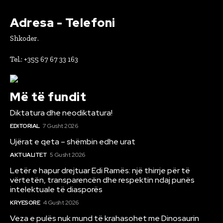
Adresa - Telefoni
Shkoder.
Tel.: +355 67 67 33 163
Më të fundit
Diktatura dhe neodiktatura!
EDITORIAL
7 Gusht 2026
Ujërat e qeta – shëmbin edhe urat
AKTUALITET
5 Gusht 2026
Letër e hapur drejtuar Edi Ramës: një thirrje për të
vërtetën, transparencën dhe respektin ndaj punës
intelektuale të diasporës
KRYESORE
4 Gusht 2026
Veza e pulës nuk mund të krahasohet me Dinosaurin