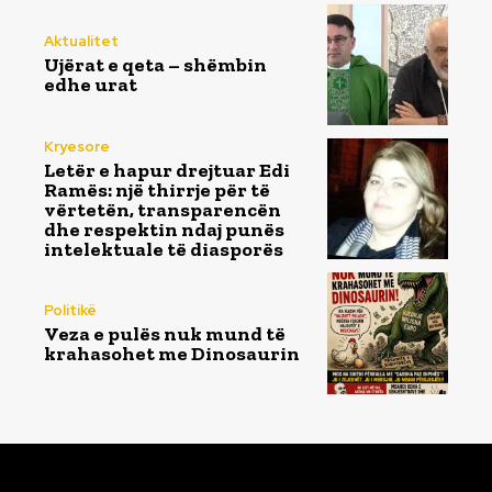
Aktualitet
Ujërat e qeta – shëmbin
edhe urat
Kryesore
Letër e hapur drejtuar Edi
Ramës: një thirrje për të
vërtetën, transparencën
dhe respektin ndaj punës
intelektuale të diasporës
Politikë
Veza e pulës nuk mund të
krahasohet me Dinosaurin