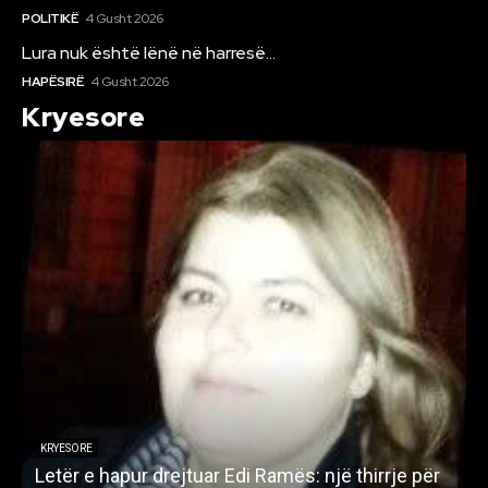
POLITIKË
4 Gusht 2026
Lura nuk është lënë në harresë…
HAPËSIRË
4 Gusht 2026
Kryesore
KRYESORE
Letër e hapur drejtuar Edi Ramës: një thirrje për
A