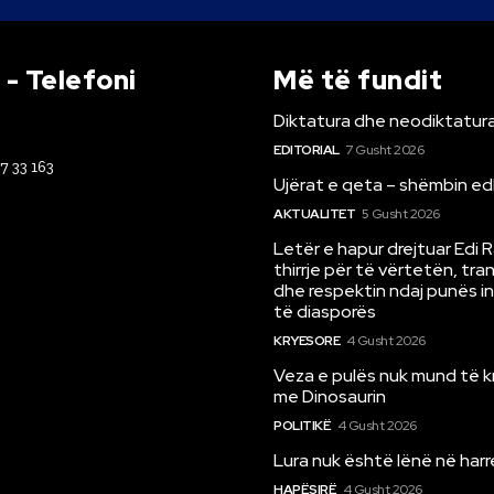
- Telefoni
Më të fundit
Diktatura dhe neodiktatura
EDITORIAL
7 Gusht 2026
67 33 163
Ujërat e qeta – shëmbin ed
AKTUALITET
5 Gusht 2026
Letër e hapur drejtuar Edi 
thirrje për të vërtetën, tr
dhe respektin ndaj punës i
të diasporës
KRYESORE
4 Gusht 2026
Veza e pulës nuk mund të 
me Dinosaurin
POLITIKË
4 Gusht 2026
Lura nuk është lënë në har
HAPËSIRË
4 Gusht 2026