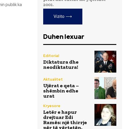
2001.
Vizito ⟶
Duhen lexuar
Editorial
Diktatura dhe
neodiktatura!
Aktualitet
Ujërat e qeta –
shëmbin edhe
urat
Kryesore
Letër e hapur
drejtuar Edi
Ramës: një thirrje
për të vërtetën,