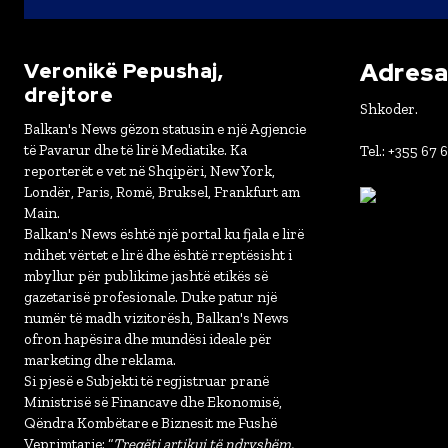
Adresa 
Veronikë Pepushaj,
drejtore
Shkoder.
Balkan's News gëzon statusin e një Agjencie
të Pavarur dhe të lirë Mediatike. Ka
Tel.: +355 67 
reporterët e vet në Shqipëri, New York,
Londër, Paris, Romë, Bruksel, Frankfurt am
Main.
Balkan's News është një portal ku fjala e lirë
ndihet vërtet e lirë dhe është rreptësisht i
mbyllur për publikime jashtë etikës së
gazetarisë profesionale. Duke patur një
numër të madh vizitorësh, Balkan's News
ofron hapësira dhe mundësi ideale për
marketing dhe reklama.
Si pjesë e Subjekti të regjistruar pranë
Ministrisë së Financave dhe Ekonomisë,
Qëndra Kombëtare e Biznesit me Fushë
Veprimtarie: “
Tregëti artikuj të ndryshëm,