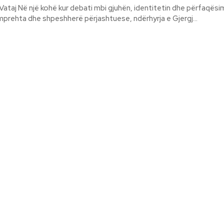
e përfaqësimin publik ka
prehta dhe shpeshherë përjashtuese, ndërhyrja e Gjergj...