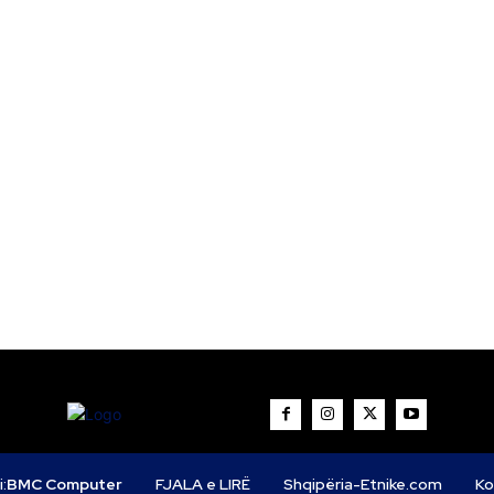
i:
BMC Computer
FJALA e LIRË
Shqipëria-Etnike.com
Ko