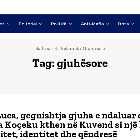
tet
Editorial
Politikë
Anti-Mafia
Bota
Ballina
Etiketimet
Gjuhësore
Tag:
gjuhësore
Luca, gegnishtja gjuha e ndaluar 
 Koçeku kthen në Kuvend si një 
jitet, identitet dhe qëndresë