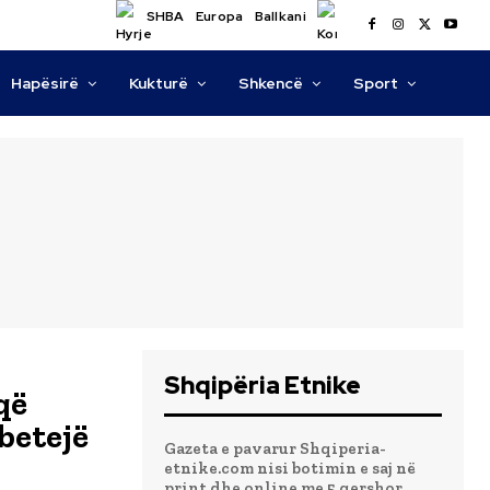
SHBA
Europa
Ballkani
Hapësirë
Kukturë
Shkencë
Sport
Shqipëria Etnike
që
betejë
Gazeta e pavarur Shqiperia-
etnike.com nisi botimin e saj në
print dhe online me 5 qershor