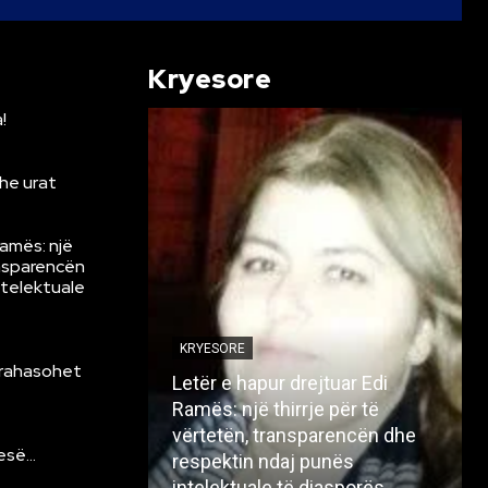
Kryesore
!
he urat
Ramës: një
ansparencën
ntelektuale
KRYESORE
krahasohet
Letër e hapur drejtuar Edi
Ramës: një thirrje për të
vërtetën, transparencën dhe
resë…
respektin ndaj punës
intelektuale të diasporës