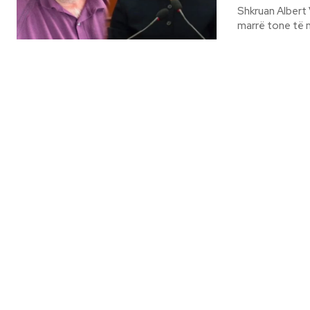
Shkruan Albert Vataj Në një kohë kur debati mbi gjuhën, identitetin dh
marrë tone të m