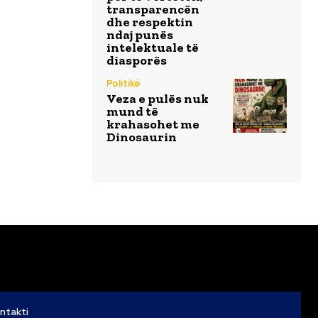
transparencën
dhe respektin
ndaj punës
intelektuale të
diasporës
Politikë
Veza e pulës nuk
mund të
krahasohet me
Dinosaurin
ntakti