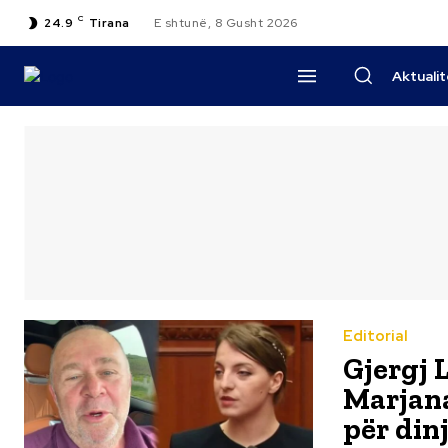
C
24.9
Tirana
E shtunë, 8 Gusht 2026
Aktuali
Editorial
Gjergj 
Marjana
për din