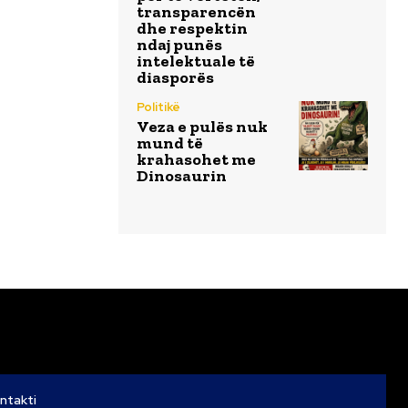
transparencën
dhe respektin
ndaj punës
intelektuale të
diasporës
Politikë
Veza e pulës nuk
mund të
krahasohet me
Dinosaurin
ntakti