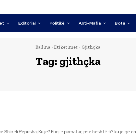
tet
Editorial
Politikë
Anti-Mafia
Bota
Ballina
Etiketimet
Gjithçka
Tag:
gjithçka
 Fuqi e pamatur, pse heshtë ti? ku je që endesh e