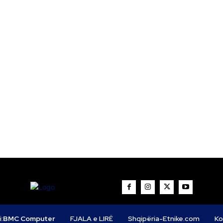
i:
BMC Computer
FJALA e LIRË
Shqipëria-Etnike.com
Ko