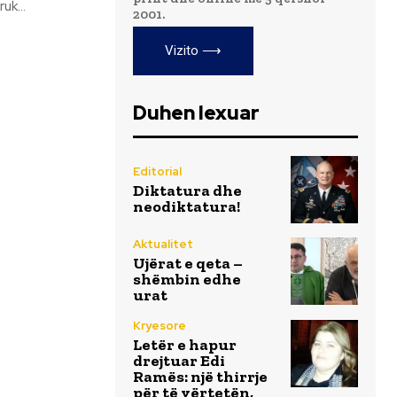
uk...
2001.
Vizito ⟶
Duhen lexuar
Editorial
Diktatura dhe
neodiktatura!
Aktualitet
Ujërat e qeta –
shëmbin edhe
urat
Kryesore
Letër e hapur
drejtuar Edi
Ramës: një thirrje
për të vërtetën,