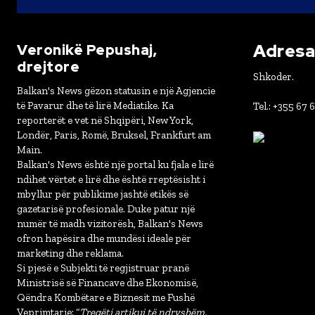
Adresa 
Veronikë Pepushaj,
drejtore
Shkoder.
Balkan's News gëzon statusin e një Agjencie
të Pavarur dhe të lirë Mediatike. Ka
Tel.: +355 67 
reporterët e vet në Shqipëri, New York,
Londër, Paris, Romë, Bruksel, Frankfurt am
Main.
Balkan's News është një portal ku fjala e lirë
ndihet vërtet e lirë dhe është rreptësisht i
mbyllur për publikime jashtë etikës së
gazetarisë profesionale. Duke patur një
numër të madh vizitorësh, Balkan's News
ofron hapësira dhe mundësi ideale për
marketing dhe reklama.
Si pjesë e Subjekti të regjistruar pranë
Ministrisë së Financave dhe Ekonomisë,
Qëndra Kombëtare e Biznesit me Fushë
Veprimtarie: “
Tregëti artikuj të ndryshëm,