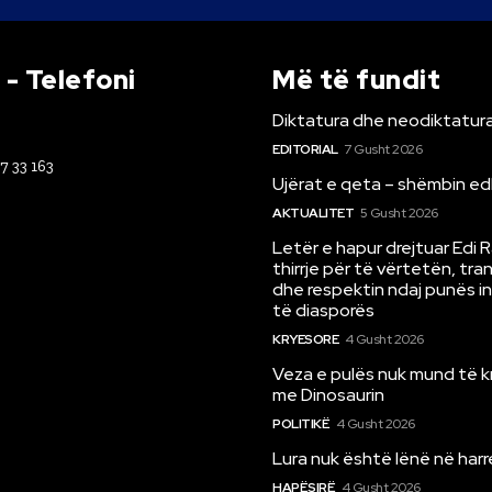
- Telefoni
Më të fundit
Diktatura dhe neodiktatura
EDITORIAL
7 Gusht 2026
67 33 163
Ujërat e qeta – shëmbin ed
AKTUALITET
5 Gusht 2026
Letër e hapur drejtuar Edi 
thirrje për të vërtetën, tr
dhe respektin ndaj punës i
të diasporës
KRYESORE
4 Gusht 2026
Veza e pulës nuk mund të 
me Dinosaurin
POLITIKË
4 Gusht 2026
Lura nuk është lënë në har
HAPËSIRË
4 Gusht 2026