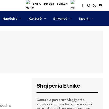
SHBA
Europa
Ballkani
Hapësirë
Kukturë
Shkencë
Sport
Shqipëria Etnike
Gazeta e pavarur Shqiperia-
etnike.com nisi botimin e saj në
print dhe online me 5 qershor