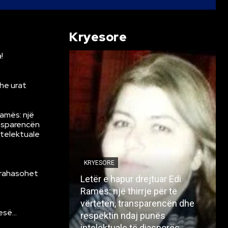
Kryesore
!
he urat
Ramës: një
ansparencën
ntelektuale
KRYESORE
krahasohet
Letër e hapur drejtuar Edi
Ramës: një thirrje për të
vërtetën, transparencën dhe
resë…
respektin ndaj punës
intelektuale të diasporës