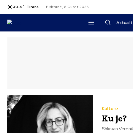
C
30.4
Tirana
E shtunë, 8 Gusht 2026
Aktuali
Kulturë
Ku je?
Shkruan Veronike Shkreli Pepushaj Ku je?