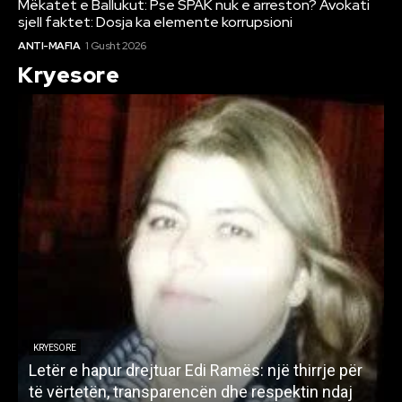
Mëkatet e Ballukut: Pse SPAK nuk e arreston? Avokati
sjell faktet: Dosja ka elemente korrupsioni
ANTI-MAFIA
1 Gusht 2026
Kryesore
KRYESORE
Letër e hapur drejtuar Edi Ramës: një thirrje për
A
të vërtetën, transparencën dhe respektin ndaj