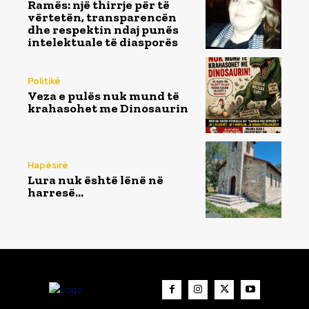
Ramës: një thirrje për të
vërtetën, transparencën
dhe respektin ndaj punës
intelektuale të diasporës
Politikë
Veza e pulës nuk mund të
krahasohet me Dinosaurin
Hapësirë
Lura nuk është lënë në
harresë…