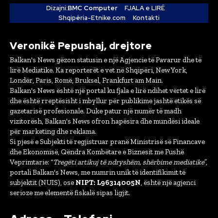
Dizajni:
BMC Computer
FJALA e LIRË
Shqipëria-Etnike.com
Kontakti
Veronikë Pepushaj, drejtore
Balkan's News gëzon statusin e një Agjencie të Pavarur dhe të
lirë Mediatike. Ka reporterët e vet në Shqipëri, New York,
Londër, Paris, Romë, Bruksel, Frankfurt am Main.
Balkan's News është një portal ku fjala e lirë ndihet vërtet e lirë
dhe është rreptësisht i mbyllur për publikime jashtë etikës së
gazetarisë profesionale. Duke patur një numër të madh
vizitorësh, Balkan's News ofron hapësira dhe mundësi ideale
për marketing dhe reklama.
Si pjesë e Subjekti të regjistruar pranë Ministrisë së Financave
dhe Ekonomisë, Qëndra Kombëtare e Biznesit me Fushë
Veprimtarie: “
Tregëti artikuj të ndryshëm, shërbime mediatike
”,
portali Balkan's News, me numrin unik të identifikimit të
subjektit (NUIS), ose
NIPT: L96314005N
, është një agjenci
serioze me elementë fiskalë sipas ligjit.