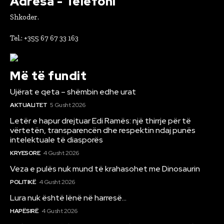
Adresa - Telefoni
Shkoder.
Tel.: +355 67 67 33 163
Më të fundit
Ujërat e qeta – shëmbin edhe urat
AKTUALITET
5 Gusht 2026
Letër e hapur drejtuar Edi Ramës: një thirrje për të
vërtetën, transparencën dhe respektin ndaj punës
intelektuale të diasporës
KRYESORE
4 Gusht 2026
Veza e pulës nuk mund të krahasohet me Dinosaurin
POLITIKË
4 Gusht 2026
Lura nuk është lënë në harresë…
HAPËSIRË
4 Gusht 2026