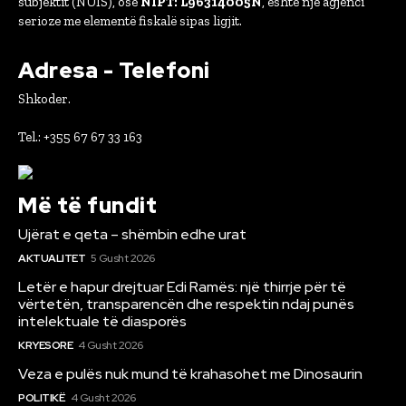
subjektit (NUIS), ose
NIPT: L96314005N
, është një agjenci
serioze me elementë fiskalë sipas ligjit.
Adresa - Telefoni
Shkoder.
Tel.: +355 67 67 33 163
Më të fundit
Ujërat e qeta – shëmbin edhe urat
AKTUALITET
5 Gusht 2026
Letër e hapur drejtuar Edi Ramës: një thirrje për të
vërtetën, transparencën dhe respektin ndaj punës
intelektuale të diasporës
KRYESORE
4 Gusht 2026
Veza e pulës nuk mund të krahasohet me Dinosaurin
POLITIKË
4 Gusht 2026