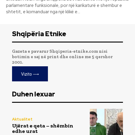
parlamentare funksionale, por një karikaturë e shembur e
shtetit, e komanduar nga një klikë e...
Shqipëria Etnike
Gazeta e pavarur Shqiperia-etnike.com nisi
botimin e saj në print dhe online me 5 qershor
2001.
Vizito ⟶
Duhen lexuar
Aktualitet
Ujërat e qeta – shëmbin
edhe urat