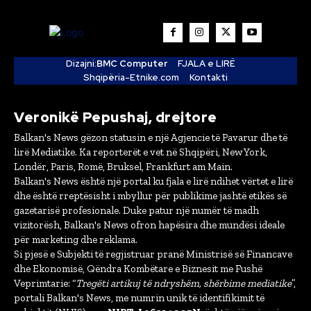
Dizajni:
BMC Computer
FJALA e LIRË
Shqipëria-Etnike.com
Kontakti
Veronikë Pepushaj, drejtore
Balkan's News gëzon statusin e një Agjencie të Pavarur dhe të
lirë Mediatike. Ka reporterët e vet në Shqipëri, New York,
Londër, Paris, Romë, Bruksel, Frankfurt am Main.
Balkan's News është një portal ku fjala e lirë ndihet vërtet e lirë
dhe është rreptësisht i mbyllur për publikime jashtë etikës së
gazetarisë profesionale. Duke patur një numër të madh
vizitorësh, Balkan's News ofron hapësira dhe mundësi ideale
për marketing dhe reklama.
Si pjesë e Subjekti të regjistruar pranë Ministrisë së Financave
dhe Ekonomisë, Qëndra Kombëtare e Biznesit me Fushë
Veprimtarie: “
Tregëti artikuj të ndryshëm, shërbime mediatike
”,
portali Balkan's News, me numrin unik të identifikimit të