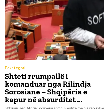
Pakategori
Shteti rrumpallë i
komanduar nga Rilindja
Sorosiane – Shqipëria e
kapur në absurditet …
Shkruan Redi Minga Shqipëria sot nuk është më një republikë