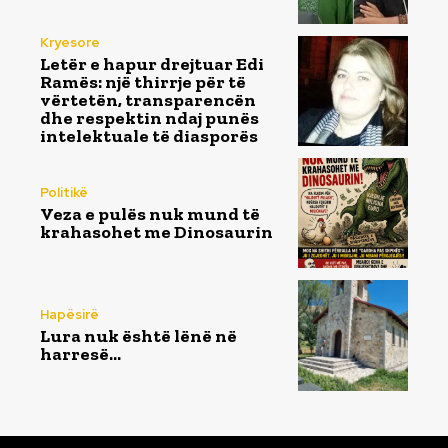
Kryesore
Letër e hapur drejtuar Edi
Ramës: një thirrje për të
vërtetën, transparencën
dhe respektin ndaj punës
intelektuale të diasporës
Politikë
Veza e pulës nuk mund të
krahasohet me Dinosaurin
Hapësirë
Lura nuk është lënë në
harresë…