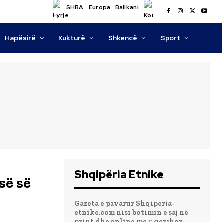
SHBA
Europa
Ballkani
Hapësirë
Kukturë
Shkencë
Sport
Shqipëria Etnike
së së
i
Gazeta e pavarur Shqiperia-
etnike.com nisi botimin e saj në
print dhe online me 5 qershor