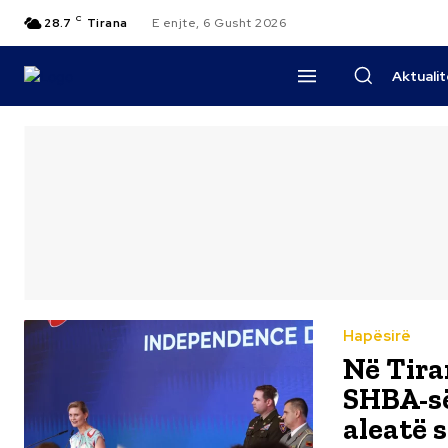
C
28.7
Tirana
E enjte, 6 Gusht 2026
Aktuali
Hapësirë
Në Tira
SHBA-së
aleatë s