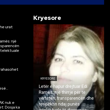
Kryesore
he urat
Ramës: një
ansparencën
ntelektuale
krahasohet
KRYESORE
Letër e hapur drejtuar Edi
resë…
Ramës: një thirrje për të
vërtetën, transparencën dhe
AK nuk e
respektin ndaj punës
et: Dosja ka
intelektuale të diasporës