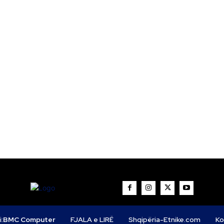
i:
BMC Computer
FJALA e LIRË
Shqipëria-Etnike.com
Ko