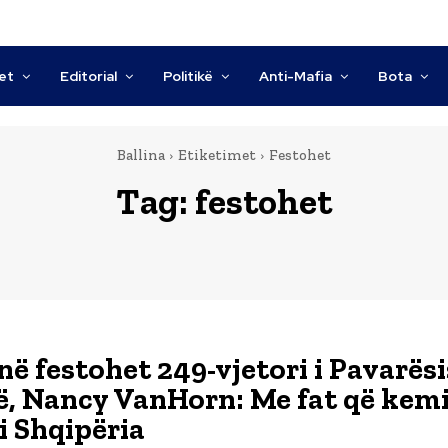
tet
Editorial
Politikë
Anti-Mafia
Bota
Ballina
Etiketimet
Festohet
Tag:
festohet
në festohet 249-vjetori i Pavarësi
, Nancy VanHorn: Me fat që kem
i Shqipëria