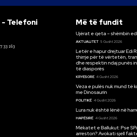
- Telefoni
Më të fundit
Ujërat e qeta – shëmbin ed
AKTUALITET
5 Gusht 2026
67 33 163
Letër e hapur drejtuar Edi 
thirrje për të vërtetën, tr
dhe respektin ndaj punës i
të diasporës
KRYESORE
4 Gusht 2026
Veza e pulës nuk mund të 
me Dinosaurin
POLITIKË
4 Gusht 2026
Lura nuk është lënë në har
HAPËSIRË
4 Gusht 2026
Mëkatet e Ballukut: Pse SP
arreston? Avokati sjell fakt