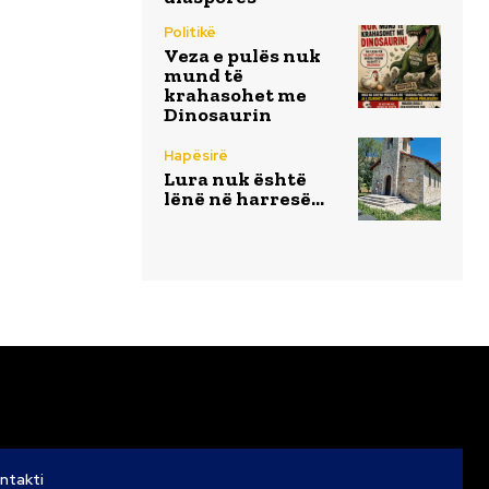
Politikë
Veza e pulës nuk
mund të
krahasohet me
Dinosaurin
Hapësirë
Lura nuk është
lënë në harresë…
ntakti