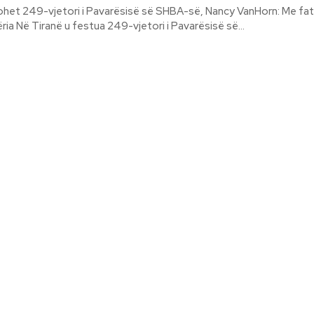
ohet 249-vjetori i Pavarësisë së SHBA-së, Nancy VanHorn: Me fat
aleatë si Shqipëria Në Tiranë u festua 249-vjetori i Pavarësisë së...