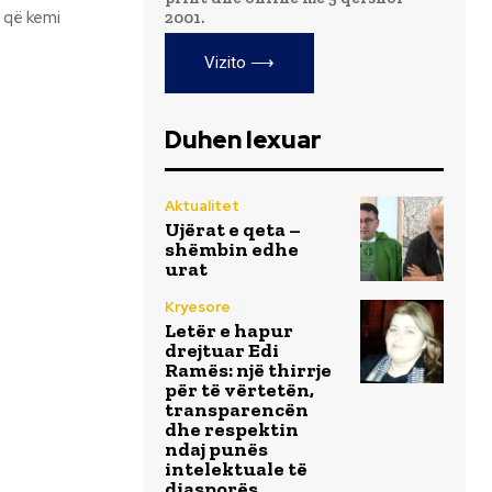
 që kemi
2001.
Vizito ⟶
Duhen lexuar
Aktualitet
Ujërat e qeta –
shëmbin edhe
urat
Kryesore
Letër e hapur
drejtuar Edi
Ramës: një thirrje
për të vërtetën,
transparencën
dhe respektin
ndaj punës
intelektuale të
diasporës