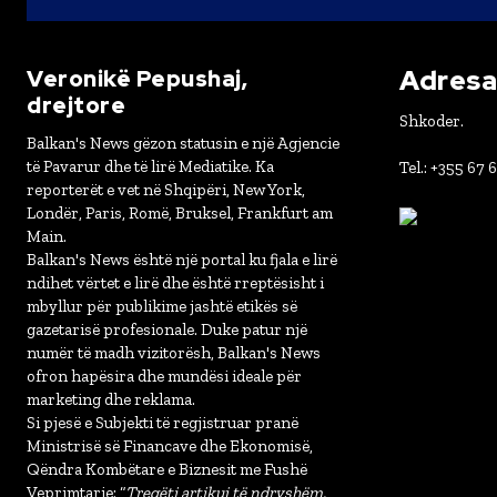
Adresa 
Veronikë Pepushaj,
drejtore
Shkoder.
Balkan's News gëzon statusin e një Agjencie
të Pavarur dhe të lirë Mediatike. Ka
Tel.: +355 67 
reporterët e vet në Shqipëri, New York,
Londër, Paris, Romë, Bruksel, Frankfurt am
Main.
Balkan's News është një portal ku fjala e lirë
ndihet vërtet e lirë dhe është rreptësisht i
mbyllur për publikime jashtë etikës së
gazetarisë profesionale. Duke patur një
numër të madh vizitorësh, Balkan's News
ofron hapësira dhe mundësi ideale për
marketing dhe reklama.
Si pjesë e Subjekti të regjistruar pranë
Ministrisë së Financave dhe Ekonomisë,
Qëndra Kombëtare e Biznesit me Fushë
Veprimtarie: “
Tregëti artikuj të ndryshëm,