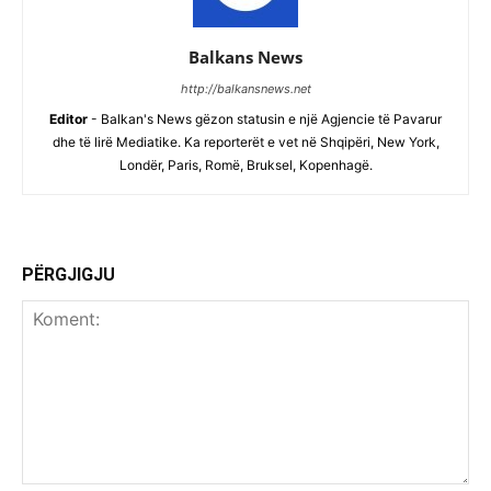
Balkans News
http://balkansnews.net
Editor
- Balkan's News gëzon statusin e një Agjencie të Pavarur
dhe të lirë Mediatike. Ka reporterët e vet në Shqipëri, New York,
Londër, Paris, Romë, Bruksel, Kopenhagë.
PËRGJIGJU