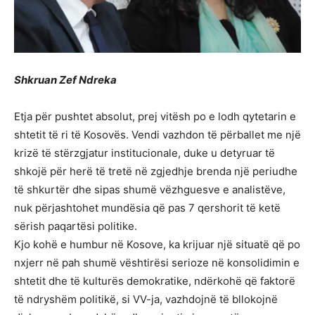
Shkruan Zef Ndreka
Etja për pushtet absolut, prej vitësh po e lodh qytetarin e
shtetit të ri të Kosovës. Vendi vazhdon të përballet me një
krizë të stërzgjatur institucionale, duke u detyruar të
shkojë për herë të tretë në zgjedhje brenda një periudhe
të shkurtër dhe sipas shumë vëzhguesve e analistëve,
nuk përjashtohet mundësia që pas 7 qershorit të ketë
sërish paqartësi politike.
Kjo kohë e humbur në Kosove, ka krijuar një situatë që po
nxjerr në pah shumë vështirësi serioze në konsolidimin e
shtetit dhe të kulturës demokratike, ndërkohë që faktorë
të ndryshëm politikë, si VV-ja, vazhdojnë të bllokojnë