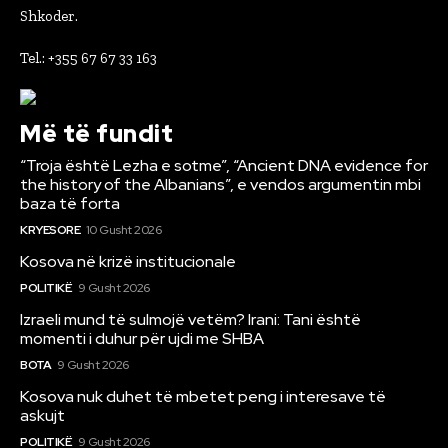
Shkoder.
Tel.: +355 67 67 33 163
Më të fundit
“Troja është Lezha e sotme”, “Ancient DNA evidence for
the history of the Albanians”, e vendos argumentin mbi
baza të forta
KRYESORE
10 Gusht 2026
Kosova në krizë institucionale
POLITIKË
9 Gusht 2026
Izraeli mund të sulmojë vetëm? Irani: Tani është
momenti i duhur për ujdi me SHBA
BOTA
9 Gusht 2026
Kosova nuk duhet të mbetet peng i interesave të
askujt
POLITIKË
9 Gusht 2026