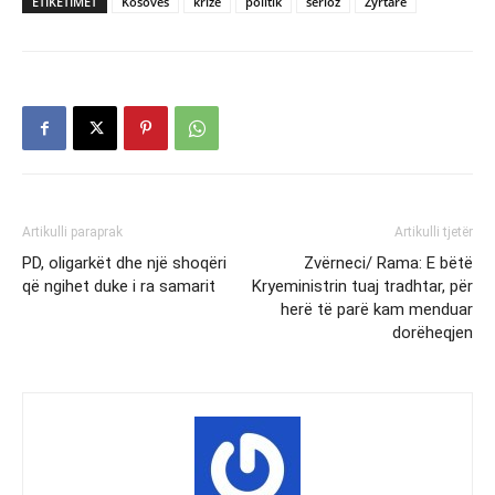
ETIKETIMET
Kosovës
krizë
politik
serioz
Zyrtare
Artikulli paraprak
Artikulli tjetër
PD, oligarkët dhe një shoqëri
Zvërneci/ Rama: E bëtë
që ngihet duke i ra samarit
Kryeministrin tuaj tradhtar, për
herë të parë kam menduar
dorëheqjen