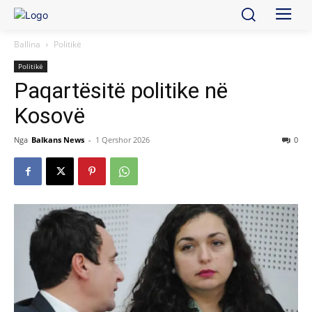
Ballina
Politikë
Politikë
Paqartësitë politike në
Kosovë
Nga
Balkans News
-
1 Qershor 2026
0