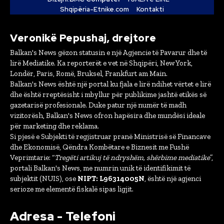
Shqipëria-Etnike.com
Kontakti
Veronikë Pepushaj, drejtore
Balkan's News gëzon statusin e një Agjencie të Pavarur dhe të
lirë Mediatike. Ka reporterët e vet në Shqipëri, New York,
Londër, Paris, Romë, Bruksel, Frankfurt am Main.
Balkan's News është një portal ku fjala e lirë ndihet vërtet e lirë
dhe është rreptësisht i mbyllur për publikime jashtë etikës së
gazetarisë profesionale. Duke patur një numër të madh
vizitorësh, Balkan's News ofron hapësira dhe mundësi ideale
për marketing dhe reklama.
Si pjesë e Subjekti të regjistruar pranë Ministrisë së Financave
dhe Ekonomisë, Qëndra Kombëtare e Biznesit me Fushë
Veprimtarie: “
Tregëti artikuj të ndryshëm, shërbime mediatike
”,
portali Balkan's News, me numrin unik të identifikimit të
subjektit (NUIS), ose
NIPT: L96314005N
, është një agjenci
serioze me elementë fiskalë sipas ligjit.
Adresa - Telefoni