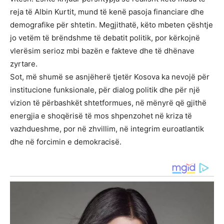
reja të Albin Kurtit, mund të kenë pasoja financiare dhe
demografike për shtetin. Megjithatë, këto mbeten çështje
jo vetëm të brëndshme të debatit politik, por kërkojnë
vlerësim serioz mbi bazën e fakteve dhe të dhënave
zyrtare.
Sot, më shumë se asnjëherë tjetër Kosova ka nevojë për
institucione funksionale, për dialog politik dhe për një
vizion të përbashkët shtetformues, në mënyrë që gjithë
energjia e shoqërisë të mos shpenzohet në kriza të
vazhdueshme, por në zhvillim, në integrim euroatlantik
dhe në forcimin e demokracisë.