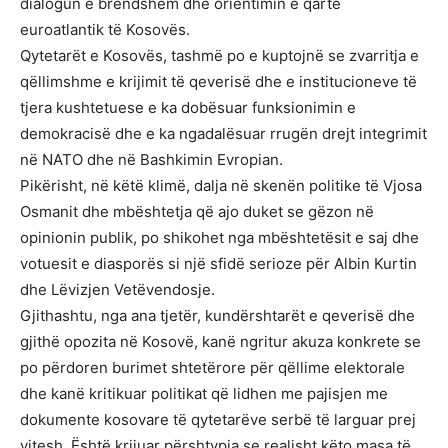
dialogun e brendshëm dhe orientimin e qartë
euroatlantik të Kosovës.
Qytetarët e Kosovës, tashmë po e kuptojnë se zvarritja e
qëllimshme e krijimit të qeverisë dhe e institucioneve të
tjera kushtetuese e ka dobësuar funksionimin e
demokracisë dhe e ka ngadalësuar rrugën drejt integrimit
në NATO dhe në Bashkimin Evropian.
Pikërisht, në këtë klimë, dalja në skenën politike të Vjosa
Osmanit dhe mbështetja që ajo duket se gëzon në
opinionin publik, po shikohet nga mbështetësit e saj dhe
votuesit e diasporës si një sfidë serioze për Albin Kurtin
dhe Lëvizjen Vetëvendosje.
Gjithashtu, nga ana tjetër, kundërshtarët e qeverisë dhe
gjithë opozita në Kosovë, kanë ngritur akuza konkrete se
po përdoren burimet shtetërore për qëllime elektorale
dhe kanë kritikuar politikat që lidhen me pajisjen me
dokumente kosovare të qytetarëve serbë të larguar prej
vitesh. Është krijuar përshtypja se realisht këto masa të