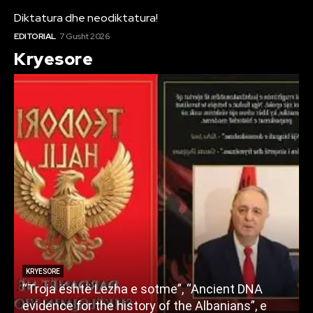
Diktatura dhe neodiktatura!
EDITORIAL
7 Gusht 2026
Kryesore
KRYESORE
“Troja është Lezha e sotme”, “Ancient DNA
L
evidence for the history of the Albanians”, e