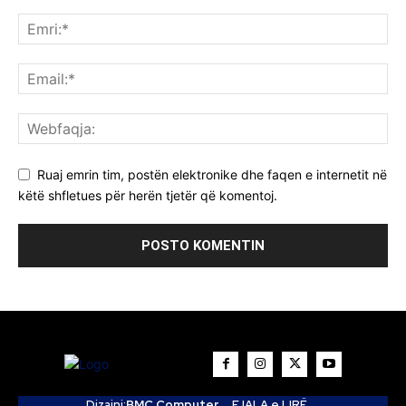
Ruaj emrin tim, postën elektronike dhe faqen e internetit në
këtë shfletues për herën tjetër që komentoj.
Dizajni:
BMC Computer
FJALA e LIRË