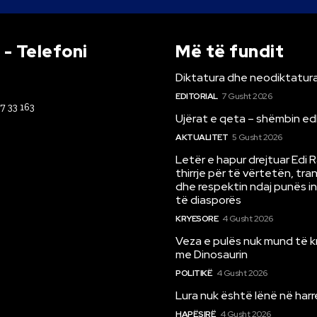
- Telefoni
Më të fundit
Diktatura dhe neodiktatura
EDITORIAL
7 Gusht 2026
67 33 163
Ujërat e qeta – shëmbin ed
AKTUALITET
5 Gusht 2026
Letër e hapur drejtuar Edi 
thirrje për të vërtetën, tr
dhe respektin ndaj punës i
të diasporës
KRYESORE
4 Gusht 2026
Veza e pulës nuk mund të 
me Dinosaurin
POLITIKË
4 Gusht 2026
Lura nuk është lënë në har
HAPËSIRË
4 Gusht 2026