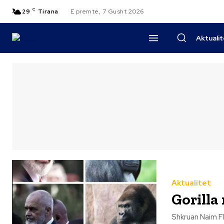
C
29
Tirana
E premte, 7 Gusht 2026
Aktuali
Aktualitet
Gorilla
Shkruan Naim Flamuri Në mes të sheshit nuk rri më flamuri, por nj