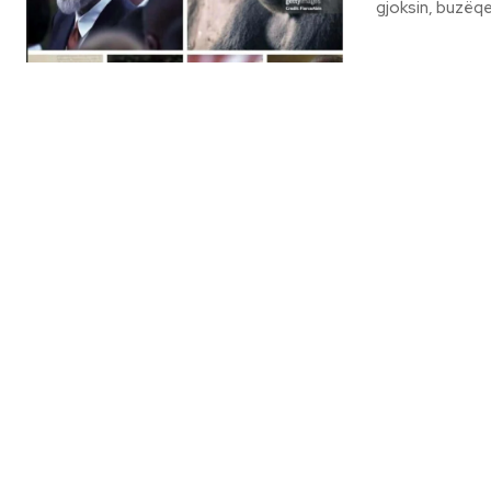
gjoksin, buzëqes