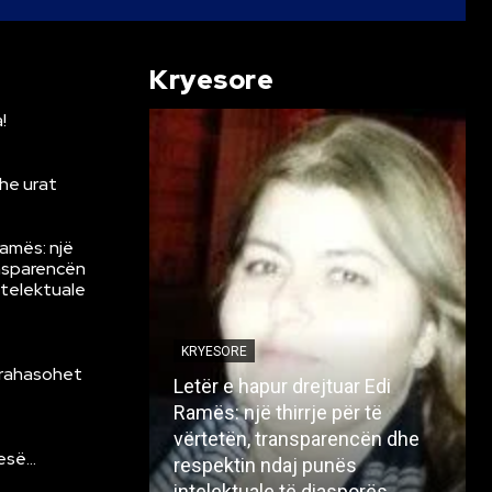
Kryesore
!
he urat
Ramës: një
ansparencën
ntelektuale
KRYESORE
krahasohet
Letër e hapur drejtuar Edi
Ramës: një thirrje për të
vërtetën, transparencën dhe
resë…
respektin ndaj punës
intelektuale të diasporës