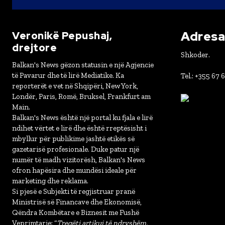
Adresa 
Veronikë Pepushaj,
drejtore
Shkoder.
Balkan's News gëzon statusin e një Agjencie
të Pavarur dhe të lirë Mediatike. Ka
Tel.: +355 67 
reporterët e vet në Shqipëri, New York,
Londër, Paris, Romë, Bruksel, Frankfurt am
Main.
Balkan's News është një portal ku fjala e lirë
ndihet vërtet e lirë dhe është rreptësisht i
mbyllur për publikime jashtë etikës së
gazetarisë profesionale. Duke patur një
numër të madh vizitorësh, Balkan's News
ofron hapësira dhe mundësi ideale për
marketing dhe reklama.
Si pjesë e Subjekti të regjistruar pranë
Ministrisë së Financave dhe Ekonomisë,
Qëndra Kombëtare e Biznesit me Fushë
Veprimtarie: “
Tregëti artikuj të ndryshëm,