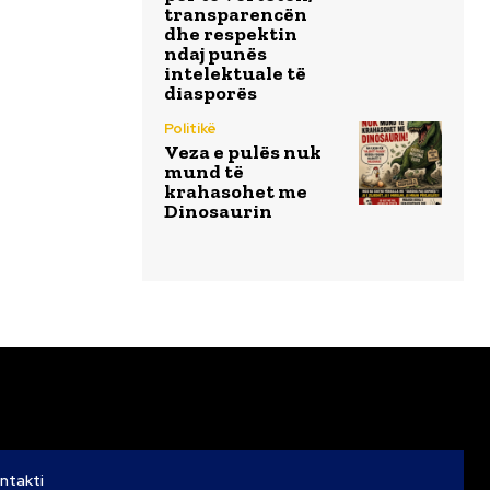
transparencën
dhe respektin
ndaj punës
intelektuale të
diasporës
Politikë
Veza e pulës nuk
mund të
krahasohet me
Dinosaurin
ntakti