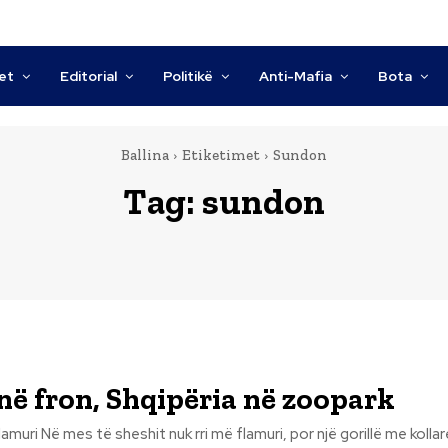
tet
Editorial
Politikë
Anti-Mafia
Bota
Ballina
Etiketimet
Sundon
Tag:
sundon
 në fron, Shqipëria në zoopark
ë gorillë me kollare. Rreh