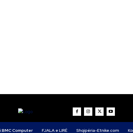
i:
BMC Computer
FJALA e LIRË
Shqipëria-Etnike.com
Ko