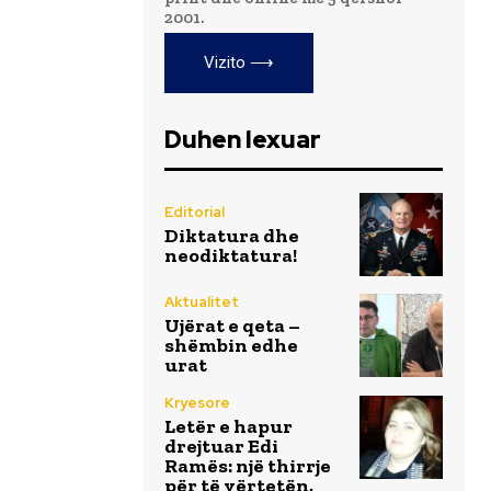
2001.
Vizito ⟶
Duhen lexuar
Editorial
Diktatura dhe
neodiktatura!
Aktualitet
Ujërat e qeta –
shëmbin edhe
urat
Kryesore
Letër e hapur
drejtuar Edi
Ramës: një thirrje
për të vërtetën,