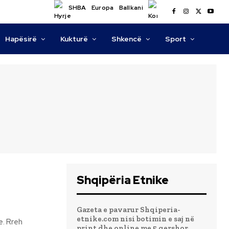
SHBA
Europa
Ballkani
Hapësirë
Kukturë
Shkencë
Sport
Shqipëria Etnike
Gazeta e pavarur Shqiperia-
etnike.com nisi botimin e saj në
print dhe online me 5 qershor