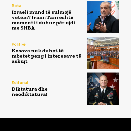
Bota
Izraeli mund të sulmojë
vetëm? Irani: Tani është
momenti i duhur për ujdi
me SHBA
Politikë
Kosova nuk duhet të
mbetet peng i interesave të
askujt
Editorial
Diktatura dhe
neodiktatura!