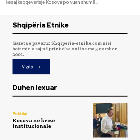
kësaj keqqeverisje Kosova po vuan shumë...
Shqipëria Etnike
Gazeta e pavarur Shqiperia-etnike.com nisi
botimin e saj në print dhe online me 5 qershor
2001.
Vizito ⟶
Duhen lexuar
Politikë
Kosova në krizë
institucionale