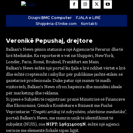
Dizajni:
BMC Computer
FJALA e LIRË
Shqipëria-Etnike.com
Kontakti
Veronikë Pepushaj, drejtore
Balkan's News gëzon statusin e një Agjencie të Pavarur dhe të
lirë Mediatike. Ka reporterët e vet në Shqipëri, New York,
Londër, Paris, Romë, Bruksel, Frankfurt am Main.
Balkan's News është një portal ku fjala e lirë ndihet vërtet e lirë
dhe është rreptësisht i mbyllur për publikime jashtë etikës së
gazetarisë profesionale. Duke patur një numër të madh
vizitorësh, Balkan's News ofron hapësira dhe mundësi ideale
për marketing dhe reklama.
Si pjesë e Subjekti të regjistruar pranë Ministrisë së Financave
dhe Ekonomisë, Qëndra Kombëtare e Biznesit me Fushë
Veprimtarie: “
Tregëti artikuj të ndryshëm, shërbime mediatike
”,
portali Balkan's News, me numrin unik të identifikimit të
subjektit (NUIS), ose
NIPT: L96314005N
, është një agjenci
serioze me elementë fiskalë sipas ligjit.