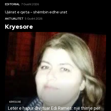
EDITORIAL
7 Gusht 2026
Ujërat e qeta – shëmbin edhe urat
AKTUALITET
5 Gusht 2026
Kryesore
KRYESORE
Letër e hapur drejtuar Edi Ramës: një thirrje për
A