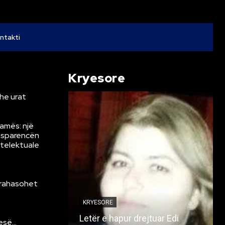
ntakti
Kryesore
he urat
Ramës: një
ansparencën
ntelektuale
krahasohet
KRYESORE
Letër e hapur drejtuar Edi
resë…