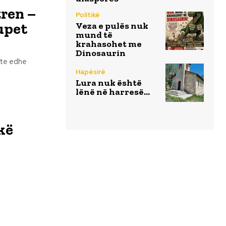
zren –
Politikë
rupet
Veza e pulës nuk
mund të
krahasohet me
Dinosaurin
hte edhe
Hapësirë
Lura nuk është
lënë në harresë…
kë