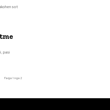
takohen sot
etme
, pasi
Faqja 1 nga 2