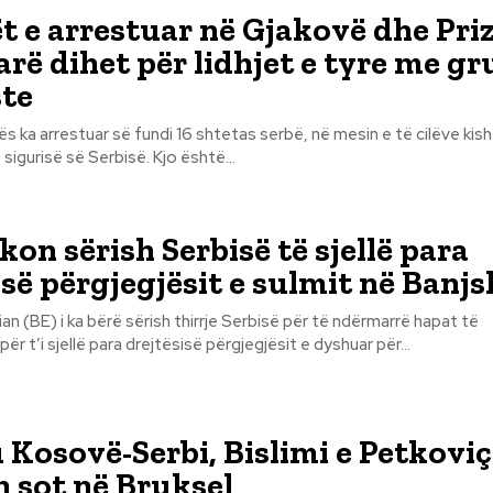
ët e arrestuar në Gjakovë dhe Pri
farë dihet për lidhjet e tyre me g
ste
ës ka arrestuar së fundi 16 shtetas serbë, në mesin e të cilëve kis
oficerë aktiv të sigurisë së Serbisë. Kjo është...
kon sërish Serbisë të sjellë para
isë përgjegjësit e sulmit në Banjs
an (BE) i ka bërë sërish thirrje Serbisë për të ndërmarrë hapat të
 t’i sjellë para drejtësisë përgjegjësit e dyshuar për...
 Kosovë-Serbi, Bislimi e Petkoviç
 sot në Bruksel