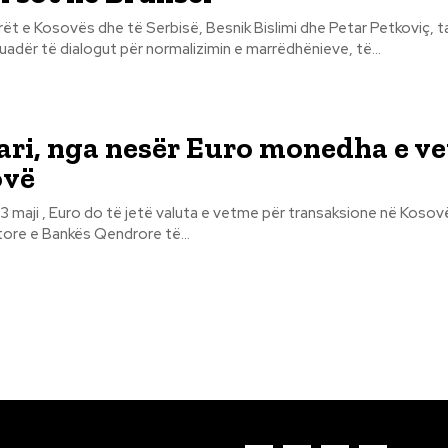
ët e Kosovës dhe të Serbisë, Besnik Bislimi dhe Petar Petkoviç, 
kuadër të dialogut për normalizimin e marrëdhënieve, të...
ari, nga nesër Euro monedha e v
ovë
13 maji , Euro do të jetë valuta e vetme për transaksione në Kosovë
tore e Bankës Qendrore të...