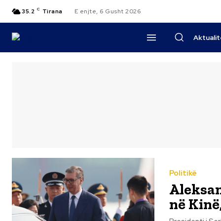
C
35.2
Tirana
E enjte, 6 Gusht 2026
Aktuali
Politikë
Aleksan
në Kinë