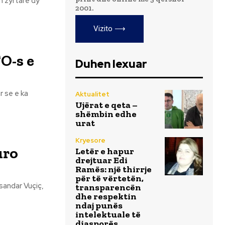
n zyrtare dy
2001.
Vizito ⟶
O-s e
Duhen lexuar
r se e ka
Aktualitet
Ujërat e qeta –
shëmbin edhe
urat
Kryesore
uro
Letër e hapur
drejtuar Edi
Ramës: një thirrje
për të vërtetën,
ksandar Vuçiç,
transparencën
dhe respektin
ndaj punës
intelektuale të
diasporës