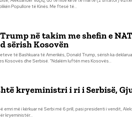
rbisë, Aleksandër Vuçiq, do të nisë këtë të martë (2 shtator) vizitë
ditore në Republikën Popullore të Kinës. Me ftesë të...
Trump në takim me shefin e NAT
d sërish Kosovën
teteve të Bashkuara të Amerikës, Donald Trump, sërish ka deklarua
ndalur luftën mes Kosovës dhe Serbisë. “Ndalëm luftën mes Kosovës...
të kryeministri i ri i Serbisë, Gj
 emri më i kërkuar në Serbi më 6 prill, pasi presidenti i vendit, Ale
r kryeministër...