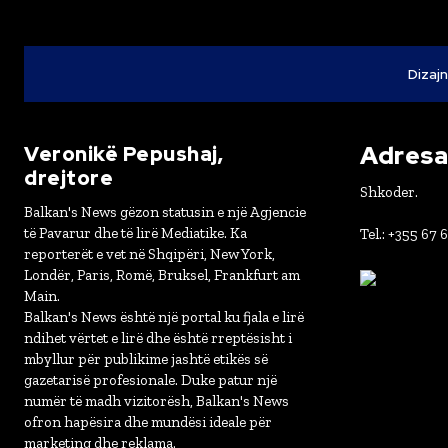
Dizajn
Adresa 
Veronikë Pepushaj,
drejtore
Shkoder.
Balkan's News gëzon statusin e një Agjencie
të Pavarur dhe të lirë Mediatike. Ka
Tel.: +355 67 
reporterët e vet në Shqipëri, New York,
Londër, Paris, Romë, Bruksel, Frankfurt am
Main.
Balkan's News është një portal ku fjala e lirë
ndihet vërtet e lirë dhe është rreptësisht i
mbyllur për publikime jashtë etikës së
gazetarisë profesionale. Duke patur një
numër të madh vizitorësh, Balkan's News
ofron hapësira dhe mundësi ideale për
marketing dhe reklama.