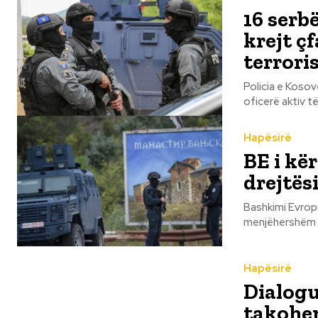
16 serb
krejt ç
terrori
Policia e Kosov
Hapësirë
BE i kër
drejtës
Bashkimi Evropi
menjëhershëm për
Hapësirë
Dialogu
takohen