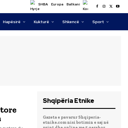
SHBA
Europa
Ballkani
Hapësirë
Kukturë
Shkencë
Sport
Shqipëria Etnike
itore
n
Gazeta e pavarur Shqiperia-
etnike.com nisi botimin e saj në
print dhe online me 5 qershor