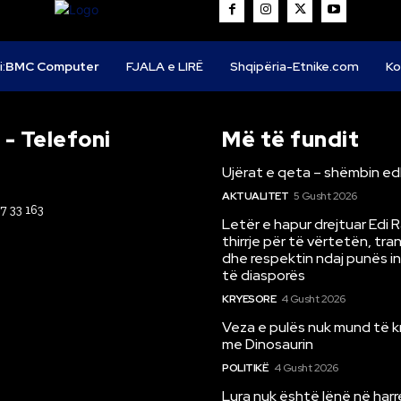
i:
BMC Computer
FJALA e LIRË
Shqipëria-Etnike.com
Ko
- Telefoni
Më të fundit
Ujërat e qeta – shëmbin ed
AKTUALITET
5 Gusht 2026
67 33 163
Letër e hapur drejtuar Edi 
thirrje për të vërtetën, tr
dhe respektin ndaj punës i
të diasporës
KRYESORE
4 Gusht 2026
Veza e pulës nuk mund të 
me Dinosaurin
POLITIKË
4 Gusht 2026
Lura nuk është lënë në har