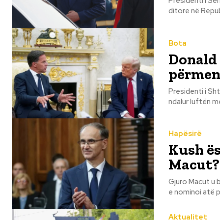
Presidenti i Se
Bota
Donald 
përmen
Presidenti i Sh
Hapësirë
Kush ësh
Macut?
Gjuro Macut u bë
e nominoi atë pë
Aktualitet