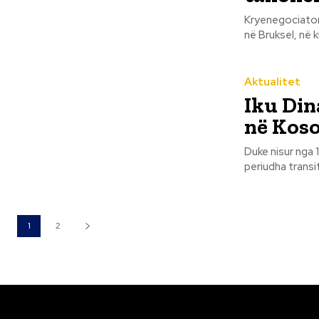
Kryenegociator
në Bruksel, në 
Aktualitet
Iku Din
në Kos
Duke nisur nga 
periudha transi
1
2