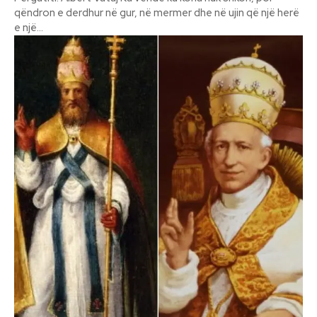
qëndron e derdhur në gur, në mermer dhe në ujin që një herë
e një...