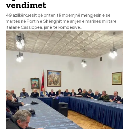
vendimet
49 azilkërkuesit që priten të mbërrijnë mëngjesin e së
martës në Portin e Shëngjnit me anijen e marinës militare
italiane Cassiopea, janë të kombësive...