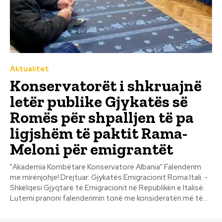
Aktualitet
Konservatorët i shkruajnë
letër publike Gjykatës së
Romës për shpalljen të pa
ligjshëm të paktit Rama-
Meloni për emigrantët
"Akademia Kombëtare Konservatore Albania" Falenderim
me mirënjohje! Drejtuar: Gjykatës Emigracionit Roma Itali. -
Shkëlqesi Gjyqtarë të Emigracionit në Republikën e ltalisë.
Lutemi pranoni falenderimin tonë me konsideratën më të...