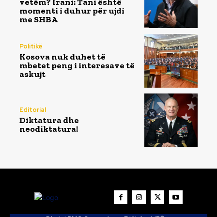
vetëm? Irani: Tani është
momenti i duhur për ujdi
me SHBA
Politikë
Kosova nuk duhet të
mbetet peng i interesave të
askujt
Editorial
Diktatura dhe
neodiktatura!