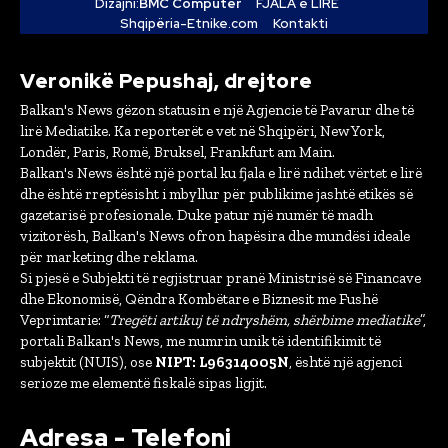
Dizajni:
BMC Computer
FJALA e LIRË
Shqipëria-Etnike.com
Kontakti
Veronikë Pepushaj, drejtore
Balkan's News gëzon statusin e një Agjencie të Pavarur dhe të
lirë Mediatike. Ka reporterët e vet në Shqipëri, New York,
Londër, Paris, Romë, Bruksel, Frankfurt am Main.
Balkan's News është një portal ku fjala e lirë ndihet vërtet e lirë
dhe është rreptësisht i mbyllur për publikime jashtë etikës së
gazetarisë profesionale. Duke patur një numër të madh
vizitorësh, Balkan's News ofron hapësira dhe mundësi ideale
për marketing dhe reklama.
Si pjesë e Subjekti të regjistruar pranë Ministrisë së Financave
dhe Ekonomisë, Qëndra Kombëtare e Biznesit me Fushë
Veprimtarie: “
Tregëti artikuj të ndryshëm, shërbime mediatike
”,
portali Balkan's News, me numrin unik të identifikimit të
subjektit (NUIS), ose
NIPT: L96314005N
, është një agjenci
serioze me elementë fiskalë sipas ligjit.
Adresa - Telefoni