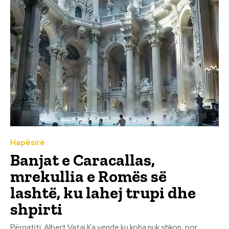
Hapësirë
Banjat e Caracallas,
mrekullia e Romës së
lashtë, ku lahej trupi dhe
shpirti
Përgatiti: Albert Vataj Ka vende ku koha nuk shkon, por