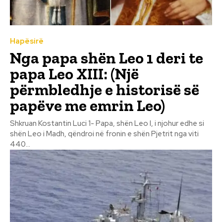
Hapësirë
Nga papa shën Leo 1 deri te
papa Leo XIII: (Një
përmbledhje e historisë së
papëve me emrin Leo)
Shkruan Kostantin Luci 1- Papa, shën Leo I, i njohur edhe si
shën Leo i Madh, qëndroi në fronin e shën Pjetrit nga viti
440...