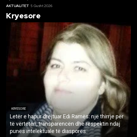
AKTUALITET
5 Gusht 2026
Kryesore
KRYESORE
Letër e hapur drejtuar Edi Ramës: një thirrje për
A
të vërtetën, transparencën dhe respektin ndaj
punës intelektuale të diasporës
p