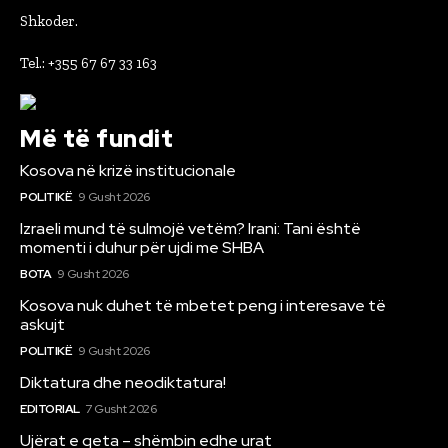
Shkoder.
Tel.: +355 67 67 33 163
Më të fundit
Kosova në krizë institucionale
POLITIKË
9 Gusht 2026
Izraeli mund të sulmojë vetëm? Irani: Tani është
momenti i duhur për ujdi me SHBA
BOTA
9 Gusht 2026
Kosova nuk duhet të mbetet peng i interesave të
askujt
POLITIKË
9 Gusht 2026
Diktatura dhe neodiktatura!
EDITORIAL
7 Gusht 2026
Ujërat e qeta – shëmbin edhe urat