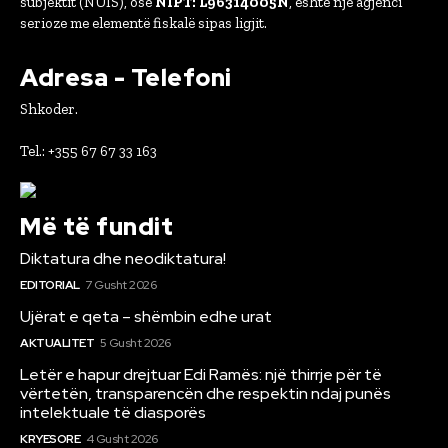
subjektit (NUIS), ose
NIPT: L96314005N
, është një agjenci
serioze me elementë fiskalë sipas ligjit.
Adresa - Telefoni
Shkoder.
Tel.: +355 67 67 33 163
Më të fundit
Diktatura dhe neodiktatura!
EDITORIAL
7 Gusht 2026
Ujërat e qeta – shëmbin edhe urat
AKTUALITET
5 Gusht 2026
Letër e hapur drejtuar Edi Ramës: një thirrje për të
vërtetën, transparencën dhe respektin ndaj punës
intelektuale të diasporës
KRYESORE
4 Gusht 2026