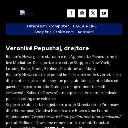
Dizajni:
BMC Computer
FJALA e LIRË
Shqipëria-Etnike.com
Kontakti
Veronikë Pepushaj, drejtore
Balkan's News gëzon statusin e një Agjencie të Pavarur dhe të
lirë Mediatike. Ka reporterët e vet në Shqipëri, New York,
Londër, Paris, Romë, Bruksel, Frankfurt am Main.
Balkan's News është një portal ku fjala e lirë ndihet vërtet e lirë
dhe është rreptësisht i mbyllur për publikime jashtë etikës së
gazetarisë profesionale. Duke patur një numër të madh
vizitorësh, Balkan's News ofron hapësira dhe mundësi ideale
për marketing dhe reklama.
Si pjesë e Subjekti të regjistruar pranë Ministrisë së Financave
dhe Ekonomisë, Qëndra Kombëtare e Biznesit me Fushë
Veprimtarie: “
Tregëti artikuj të ndryshëm, shërbime mediatike
”,
portali Balkan's News, me numrin unik të identifikimit të