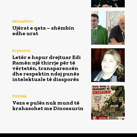
Aktualitet
Ujërat e qeta – shëmbin
edhe urat
Kryesore
Letër e hapur drejtuar Edi
Ramës: një thirrje për të
vërtetën, transparencën
dhe respektin ndaj punës
intelektuale të diasporës
Politikë
Veza e pulës nuk mund të
krahasohet me Dinosaurin