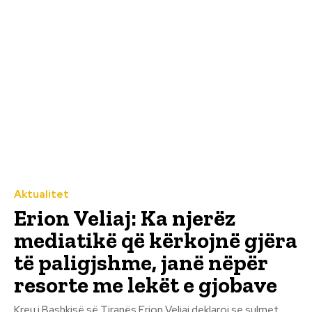
Aktualitet
Erion Veliaj: Ka njerëz
mediatikë që kërkojnë gjëra
të paligjshme, janë nëpër
resorte me lekët e gjobave
Kreu i Bashkisë së Tiranës Erion Veliaj deklaroi se sulmet