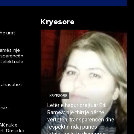
Kryesore
he urat
Ramës: një
ansparencën
ntelektuale
krahasohet
KRYESORE
Letër e hapur drejtuar Edi
resë…
Ramës: një thirrje për të
vërtetën, transparencën dhe
AK nuk e
respektin ndaj punës
et: Dosja ka
intelektuale të diasporës