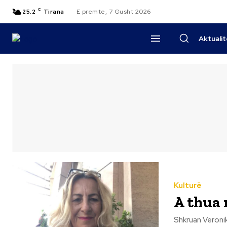
C
25.2
Tirana
E premte, 7 Gusht 2026
Aktuali
Kulturë
A thua 
Shkruan Veronike Shkreli Pepushaj A thua