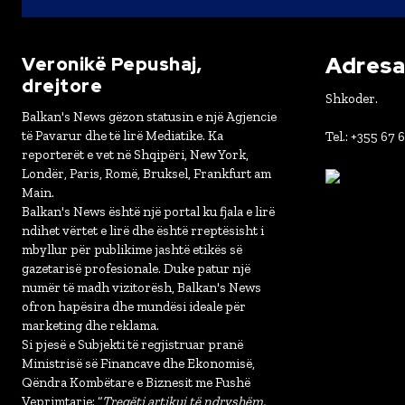
Adresa 
Veronikë Pepushaj,
drejtore
Shkoder.
Balkan's News gëzon statusin e një Agjencie
të Pavarur dhe të lirë Mediatike. Ka
Tel.: +355 67 
reporterët e vet në Shqipëri, New York,
Londër, Paris, Romë, Bruksel, Frankfurt am
Main.
Balkan's News është një portal ku fjala e lirë
ndihet vërtet e lirë dhe është rreptësisht i
mbyllur për publikime jashtë etikës së
gazetarisë profesionale. Duke patur një
numër të madh vizitorësh, Balkan's News
ofron hapësira dhe mundësi ideale për
marketing dhe reklama.
Si pjesë e Subjekti të regjistruar pranë
Ministrisë së Financave dhe Ekonomisë,
Qëndra Kombëtare e Biznesit me Fushë
Veprimtarie: “
Tregëti artikuj të ndryshëm,