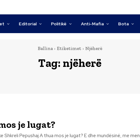
tet
Editorial
Politikë
Anti-Mafia
Bota
Ballina
Etiketimet
Njëherë
Tag:
njëherë
mos je lugat?
 mos je lugat? E dhe mundësinë, me mendësi mortare