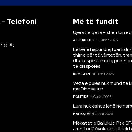
- Telefoni
Më të fundit
Ujërat e qeta – shëmbin ed
AKTUALITET
5 Gusht 2026
67 33 163
Letër e hapur drejtuar Edi 
thirrje për të vërtetën, tr
dhe respektin ndaj punës i
të diasporës
KRYESORE
4 Gusht 2026
Veza e pulës nuk mund të 
me Dinosaurin
POLITIKË
4 Gusht 2026
Lura nuk është lënë në har
HAPËSIRË
4 Gusht 2026
Mëkatet e Ballukut: Pse SP
arreston? Avokati sjell fakt