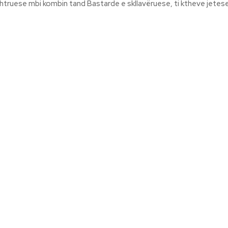
htruese mbi kombin tand Bastarde e skllavëruese, ti ktheve jetesen 