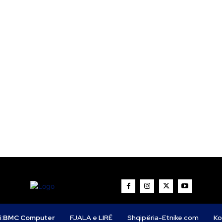
i:
BMC Computer
FJALA e LIRË
Shqipëria-Etnike.com
Ko