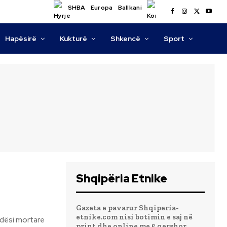
SHBA
Europa
Ballkani
Hapësirë
Kukturë
Shkencë
Sport
Shqipëria Etnike
Gazeta e pavarur Shqiperia-
etnike.com nisi botimin e saj në
print dhe online me 5 qershor