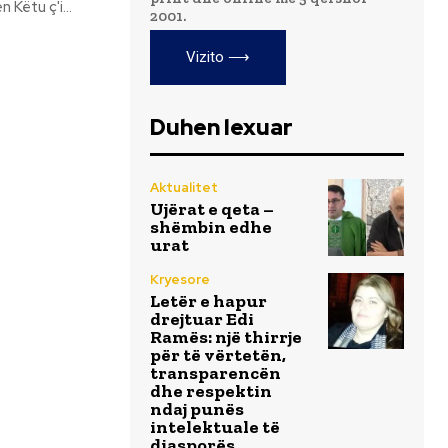
Këtu ç'i...
2001.
Vizito ⟶
Duhen lexuar
Aktualitet
Ujërat e qeta –
shëmbin edhe
urat
Kryesore
Letër e hapur
drejtuar Edi
Ramës: një thirrje
për të vërtetën,
transparencën
dhe respektin
ndaj punës
intelektuale të
diasporës