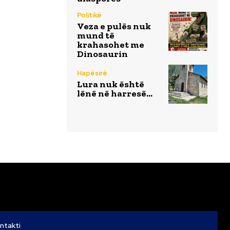
Politikë
Veza e pulës nuk
mund të
krahasohet me
Dinosaurin
Hapësirë
Lura nuk është
lënë në harresë…
ntakti