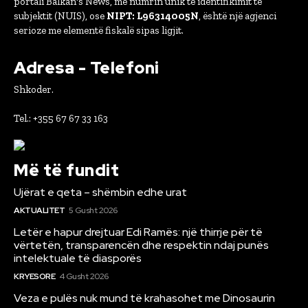
portali Balkan's News, me numrin unik të identifikimit të
subjektit (NUIS), ose
NIPT: L96314005N
, është një agjenci
serioze me elementë fiskalë sipas ligjit.
Adresa - Telefoni
Shkoder.
Tel.: +355 67 67 33 163
Më të fundit
Ujërat e qeta – shëmbin edhe urat
AKTUALITET
5 Gusht 2026
Letër e hapur drejtuar Edi Ramës: një thirrje për të
vërtetën, transparencën dhe respektin ndaj punës
intelektuale të diasporës
KRYESORE
4 Gusht 2026
Veza e pulës nuk mund të krahasohet me Dinosaurin