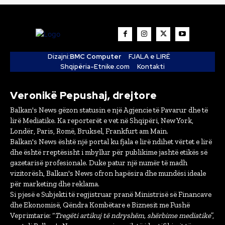
Dizajni:
BMC Computer
FJALA e LIRË
Shqipëria-Etnike.com
Kontakti
Veronikë Pepushaj, drejtore
Balkan's News gëzon statusin e një Agjencie të Pavarur dhe të
lirë Mediatike. Ka reporterët e vet në Shqipëri, New York,
Londër, Paris, Romë, Bruksel, Frankfurt am Main.
Balkan's News është një portal ku fjala e lirë ndihet vërtet e lirë
dhe është rreptësisht i mbyllur për publikime jashtë etikës së
gazetarisë profesionale. Duke patur një numër të madh
vizitorësh, Balkan's News ofron hapësira dhe mundësi ideale
për marketing dhe reklama.
Si pjesë e Subjekti të regjistruar pranë Ministrisë së Financave
dhe Ekonomisë, Qëndra Kombëtare e Biznesit me Fushë
Veprimtarie: “
Tregëti artikuj të ndryshëm, shërbime mediatike
”,