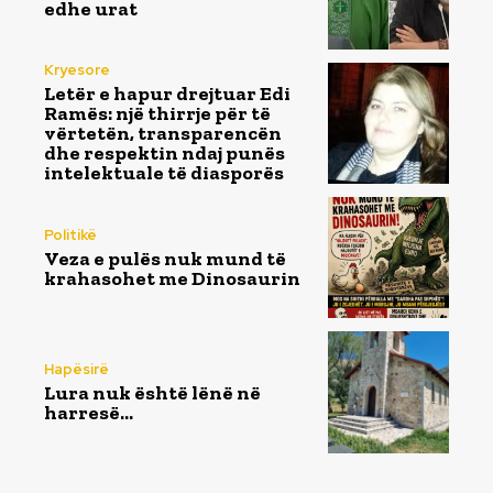
edhe urat
Kryesore
Letër e hapur drejtuar Edi
Ramës: një thirrje për të
vërtetën, transparencën
dhe respektin ndaj punës
intelektuale të diasporës
Politikë
Veza e pulës nuk mund të
krahasohet me Dinosaurin
Hapësirë
Lura nuk është lënë në
harresë…