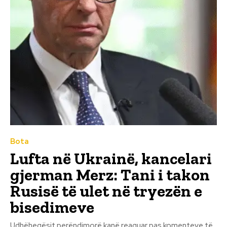
Bota
Lufta në Ukrainë, kancelari
gjerman Merz: Tani i takon
Rusisë të ulet në tryezën e
bisedimeve
Udhëheqësit perëndimorë kanë reaguar pas komenteve të