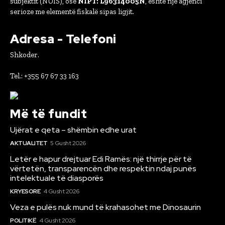
subjektit (NUIS), ose
NIPT: L96314005N
, është një agjenci
serioze me elementë fiskalë sipas ligjit.
Adresa - Telefoni
Shkoder.
Tel.: +355 67 67 33 163
Më të fundit
Ujërat e qeta – shëmbin edhe urat
AKTUALITET
5 Gusht 2026
Letër e hapur drejtuar Edi Ramës: një thirrje për të
vërtetën, transparencën dhe respektin ndaj punës
intelektuale të diasporës
KRYESORE
4 Gusht 2026
Veza e pulës nuk mund të krahasohet me Dinosaurin
POLITIKË
4 Gusht 2026