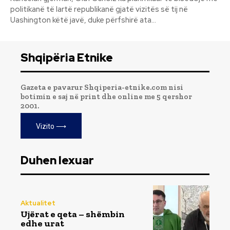
politikanë të lartë republikanë gjatë vizitës së tij në
Uashington këtë javë, duke përfshirë ata...
Shqipëria Etnike
Gazeta e pavarur Shqiperia-etnike.com nisi
botimin e saj në print dhe online me 5 qershor
2001.
Vizito ⟶
Duhen lexuar
Aktualitet
Ujërat e qeta – shëmbin
edhe urat