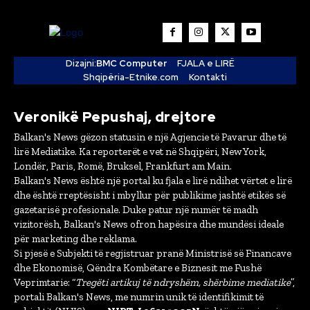
Dizajni:
BMC Computer
FJALA e LIRË
Shqipëria-Etnike.com
Kontakti
Veronikë Pepushaj, drejtore
Balkan's News gëzon statusin e një Agjencie të Pavarur dhe të
lirë Mediatike. Ka reporterët e vet në Shqipëri, New York,
Londër, Paris, Romë, Bruksel, Frankfurt am Main.
Balkan's News është një portal ku fjala e lirë ndihet vërtet e lirë
dhe është rreptësisht i mbyllur për publikime jashtë etikës së
gazetarisë profesionale. Duke patur një numër të madh
vizitorësh, Balkan's News ofron hapësira dhe mundësi ideale
për marketing dhe reklama.
Si pjesë e Subjekti të regjistruar pranë Ministrisë së Financave
dhe Ekonomisë, Qëndra Kombëtare e Biznesit me Fushë
Veprimtarie: “
Tregëti artikuj të ndryshëm, shërbime mediatike
”,
portali Balkan's News, me numrin unik të identifikimit të