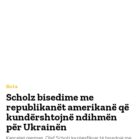
Bota
Scholz bisedime me
republikanët amerikanë që
kundërshtojnë ndihmën
për Ukrainën
Kancelari gjerman, Olaf Scholz ka planifikuar të bisedojë me