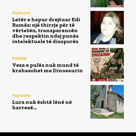
Kryesore
Letër e hapur drejtuar Edi
Ramës: një thirrje për të
vërtetën, transparencën
dhe respektin ndaj punës
intelektuale të diasporës
Politikë
Veza e pulës nuk mund të
krahasohet me Dinosaurin
Hapësirë
Lura nuk është lënë në
harresë…