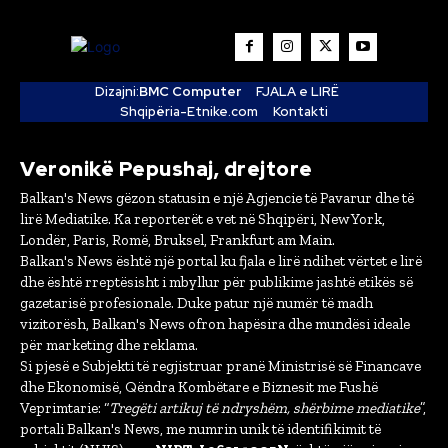
Dizajni:
BMC Computer
FJALA e LIRË
Shqipëria-Etnike.com
Kontakti
Veronikë Pepushaj, drejtore
Balkan's News gëzon statusin e një Agjencie të Pavarur dhe të
lirë Mediatike. Ka reporterët e vet në Shqipëri, New York,
Londër, Paris, Romë, Bruksel, Frankfurt am Main.
Balkan's News është një portal ku fjala e lirë ndihet vërtet e lirë
dhe është rreptësisht i mbyllur për publikime jashtë etikës së
gazetarisë profesionale. Duke patur një numër të madh
vizitorësh, Balkan's News ofron hapësira dhe mundësi ideale
për marketing dhe reklama.
Si pjesë e Subjekti të regjistruar pranë Ministrisë së Financave
dhe Ekonomisë, Qëndra Kombëtare e Biznesit me Fushë
Veprimtarie: “
Tregëti artikuj të ndryshëm, shërbime mediatike
”,
portali Balkan's News, me numrin unik të identifikimit të