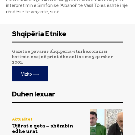
interpretimin e Simfonisë ‘Albanoi’ të Vasil Toles është i një
rëndësie të veçantë, si në...
Shqipëria Etnike
Gazeta e pavarur Shqiperia-etnike.com nisi
botimin e saj në print dhe online me 5 qershor
2001.
Vizito ⟶
Duhen lexuar
Aktualitet
Ujërat e qeta – shëmbin
edhe urat