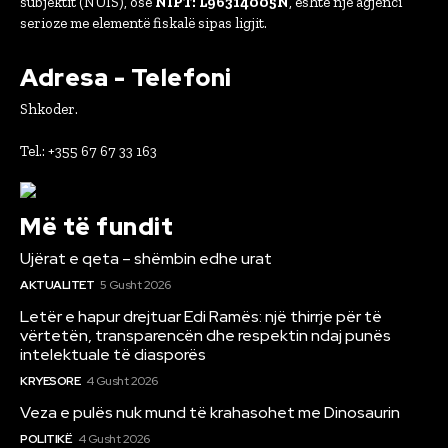
subjektit (NUIS), ose
NIPT: L96314005N
, është një agjenci
serioze me elementë fiskalë sipas ligjit.
Adresa - Telefoni
Shkoder.
Tel.: +355 67 67 33 163
Më të fundit
Ujërat e qeta – shëmbin edhe urat
AKTUALITET
5 Gusht 2026
Letër e hapur drejtuar Edi Ramës: një thirrje për të
vërtetën, transparencën dhe respektin ndaj punës
intelektuale të diasporës
KRYESORE
4 Gusht 2026
Veza e pulës nuk mund të krahasohet me Dinosaurin
POLITIKË
4 Gusht 2026