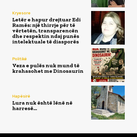
Kryesore
Letër e hapur drejtuar Edi
Ramës: një thirrje për të
vërtetën, transparencën
dhe respektin ndaj punës
intelektuale të diasporës
Politikë
Veza e pulës nuk mund të
krahasohet me Dinosaurin
Hapësirë
Lura nuk është lënë në
harresë…