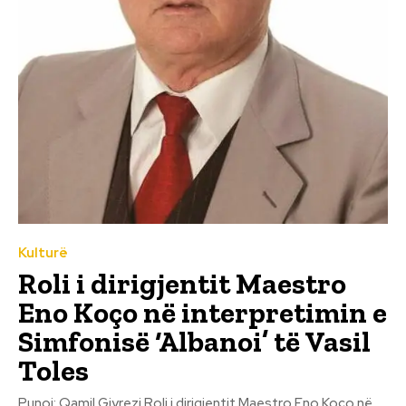
Kulturë
Roli i dirigjentit Maestro
Eno Koço në interpretimin e
Simfonisë ‘Albanoi’ të Vasil
Toles
Punoi: Qamil Gjyrezi Roli i dirigjentit Maestro Eno Koço në